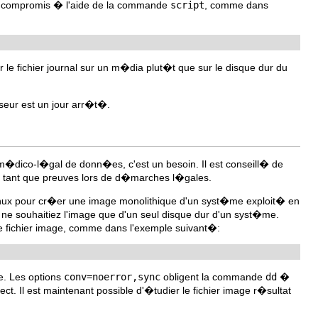
me compromis � l'aide de la commande
script
, comme dans
r le fichier journal sur un m�dia plut�t que sur le disque dur du
sseur est un jour arr�t�.
m�dico-l�gal de donn�es, c'est un besoin. Il est conseill� de
en tant que preuves lors de d�marches l�gales.
nux pour cr�er une image monolithique d'un syst�me exploit� en
e souhaitiez l'image que d'un seul disque dur d'un syst�me.
e fichier image, comme dans l'exemple suivant�:
se. Les options
conv=noerror,sync
obligent la commande
dd
�
. Il est maintenant possible d'�tudier le fichier image r�sultat