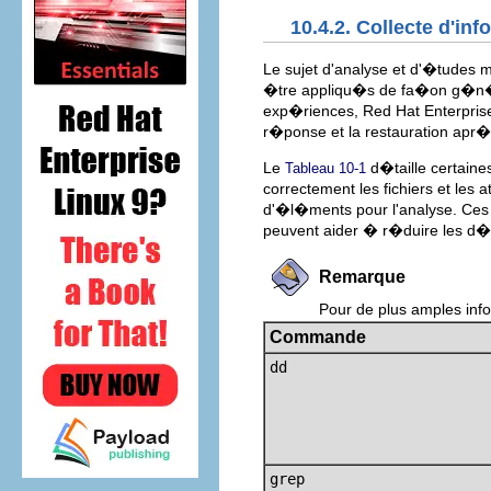
10.4.2. Collecte d'i
Le sujet d'analyse et d'�tudes 
�tre appliqu�s de fa�on g�n�riq
exp�riences, Red Hat Enterprise L
r�ponse et la restauration apr�
Le
d�taille certaine
Tableau 10-1
correctement les fichiers et les
d'�l�ments pour l'analyse. Ces 
peuvent aider � r�duire les d�g
Remarque
Pour de plus amples info
Commande
dd
grep