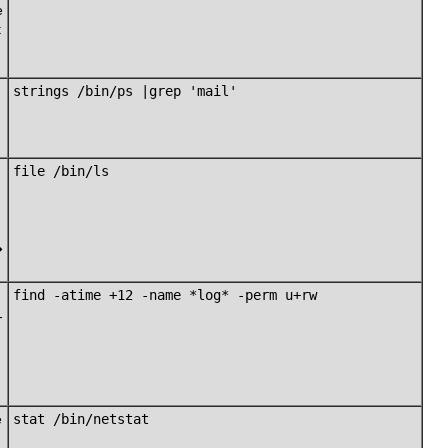
e
t
strings /bin/ps |grep 'mail'
file /bin/ls
�
find -atime +12 -name *log* -perm u+rw
-
e
stat /bin/netstat