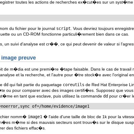
nregistrer toutes les actions de recherches ex�cut�es sur un syst�
nom du fichier pour le journal
script
. Vous devriez toujours enregistre
ette ou un CD-ROM fonctionne particuli�rement bien dans ce cas.
s, un suivi d'analyse est cr��, ce qui peut devenir de valeur si l'agre
e image preuve
it de m�dia est une premi�re �tape faisable. Dans le cas de travail 
nalyse et la recherche, et l'autre pour �tre stock�e avec l'original 
de
dd
qui fait partie du paquetage
coreutils
de Red Hat Enterprise Li
te ou pour comparer avec des images certifi�es. Supposez que vous n
st�me en tant que esclave, puis utilisez la commande
dd
pour cr�er l
=noerror,sync of=/home/evidence/image1
fichier nomm�
image1
� l'aide d'une taille de bloc de 1k pour la vites
nn�es m�me si des mauvais secteurs sont trouv�s sur le disque suspect
r des fichiers effac�s.