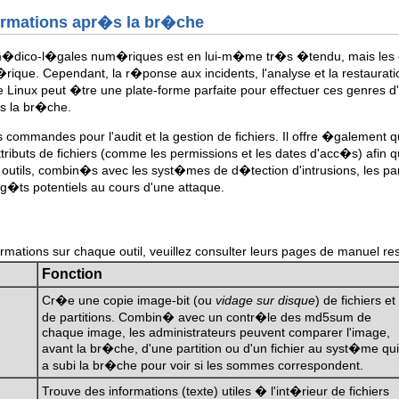
nformations apr�s la br�che
m�dico-l�gales num�riques est en lui-m�me tr�s �tendu, mais les out
ue. Cependant, la r�ponse aux incidents, l'analyse et la restauratio
inux peut �tre une plate-forme parfaite pour effectuer ces genres d'anal
s la br�che.
s commandes pour l'audit et la gestion de fichiers. Il offre �galement 
 attributs de fichiers (comme les permissions et les dates d'acc�s) af
outils, combin�s avec les syst�mes de d�tection d'intrusions, les par
�ts potentiels au cours d'une attaque.
rmations sur chaque outil, veuillez consulter leurs pages de manuel re
Fonction
Cr�e une copie image-bit (ou
vidage sur disque
) de fichiers et
de partitions. Combin� avec un contr�le des md5sum de
chaque image, les administrateurs peuvent comparer l'image,
avant la br�che, d'une partition ou d'un fichier au syst�me qui
a subi la br�che pour voir si les sommes correspondent.
Trouve des informations (texte) utiles � l'int�rieur de fichiers