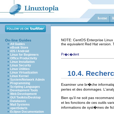
NOTE: CentOS Enterprise Linux i
On-line Guides
the equivalent Red Hat version.
All Guides
eBook Store
iOS / Android
Pr�c�dent
Linux for Beginners
Office Productivity
Linux Installation
Linux Security
Linux Utilities
10.4. Recherc
Linux Virtualization
Linux Kernel
System/Network Admin
Programming
Examiner une br�che informatiqu
Scripting Languages
pertes et des dommages. L'analy
Development Tools
Web Development
GUI Toolkits/Desktop
Bien qu'il ne soit pas recommand�
Databases
et les fonctions de ces outils 
Mail Systems
informations de syst�mes de fic
openSolaris
Eclipse Documentation