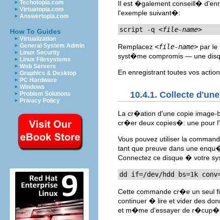
Techotopia.com
Il est �galement conseill� d'e
Virtuatopia.com
l'exemple suivant�:
Answertopia.com
script -q 
<file-name>
How To Guides
Virtualization
General System Admin
Remplacez
<file-name>
par le 
Linux Security
syst�me compromis — une disqu
Linux Filesystems
Web Servers
En enregistrant toutes vos action
Graphics & Desktop
PC Hardware
Windows
10.4.1. Collecte d'un
Problem Solutions
Privacy Policy
La cr�ation d'une copie image-b
cr�er deux copies�: une pour l'a
Vous pouvez utiliser la comman
tant que preuve dans une enqu�
Connectez ce disque � votre sy
dd if=/dev/hdd bs=1k conv
Cette commande cr�e un seul 
continuer � lire et vider des do
et m�me d'essayer de r�cup�re