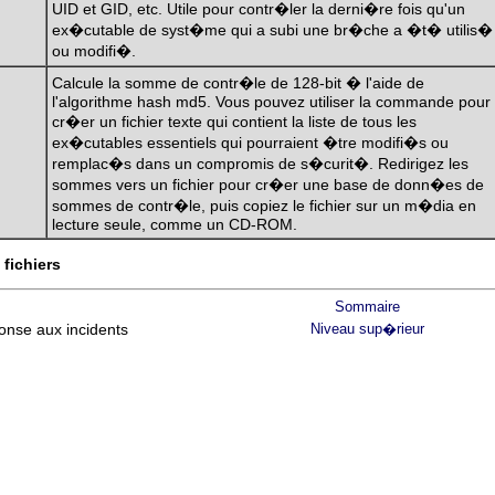
UID et GID, etc. Utile pour contr�ler la derni�re fois qu'un
ex�cutable de syst�me qui a subi une br�che a �t� utilis�
ou modifi�.
Calcule la somme de contr�le de 128-bit � l'aide de
l'algorithme hash md5. Vous pouvez utiliser la commande pour
cr�er un fichier texte qui contient la liste de tous les
ex�cutables essentiels qui pourraient �tre modifi�s ou
remplac�s dans un compromis de s�curit�. Redirigez les
sommes vers un fichier pour cr�er une base de donn�es de
sommes de contr�le, puis copiez le fichier sur un m�dia en
lecture seule, comme un CD-ROM.
 fichiers
Sommaire
nse aux incidents
Niveau sup�rieur