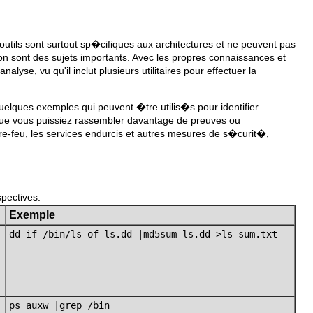
ils sont surtout sp�cifiques aux architectures et ne peuvent pas
n sont des sujets importants. Avec les propres connaissances et
yse, vu qu'il inclut plusieurs utilitaires pour effectuer la
quelques exemples qui peuvent �tre utilis�s pour identifier
in que vous puissiez rassembler davantage de preuves ou
e-feu, les services endurcis et autres mesures de s�curit�,
spectives.
Exemple
dd if=/bin/ls of=ls.dd |md5sum ls.dd >ls-sum.txt
ps auxw |grep /bin