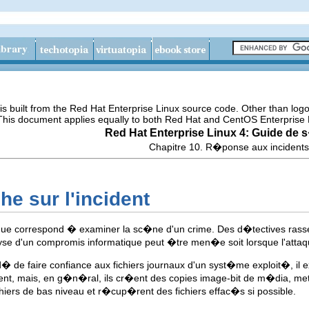
s built from the Red Hat Enterprise Linux source code. Other than lo
 This document applies equally to both Red Hat and CentOS Enterprise 
Red Hat Enterprise Linux 4: Guide de 
Chapitre 10. R�ponse aux incidents
he sur l'incident
e correspond � examiner la sc�ne d'un crime. Des d�tectives rassemble
se d'un compromis informatique peut �tre men�e soit lorsque l'attaque
 de faire confiance aux fichiers journaux d'un syst�me exploit�, il exi
varient, mais, en g�n�ral, ils cr�ent des copies image-bit de m�dia, 
hiers de bas niveau et r�cup�rent des fichiers effac�s si possible.