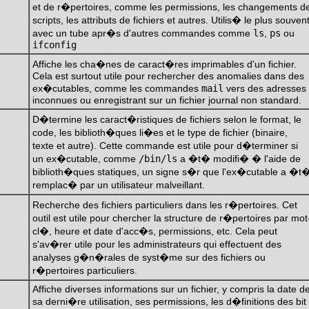
et de r�pertoires, comme les permissions, les changements d
scripts, les attributs de fichiers et autres. Utilis� le plus souven
avec un tube apr�s d'autres commandes comme
ls
,
ps
ou
ifconfig
Affiche les cha�nes de caract�res imprimables d'un fichier.
Cela est surtout utile pour rechercher des anomalies dans des
ex�cutables, comme les commandes
mail
vers des adresses
inconnues ou enregistrant sur un fichier journal non standard.
D�termine les caract�ristiques de fichiers selon le format, le
code, les biblioth�ques li�es et le type de fichier (binaire,
texte et autre). Cette commande est utile pour d�terminer si
un ex�cutable, comme
/bin/ls
a �t� modifi� � l'aide de
biblioth�ques statiques, un signe s�r que l'ex�cutable a �t
remplac� par un utilisateur malveillant.
Recherche des fichiers particuliers dans les r�pertoires. Cet
outil est utile pour chercher la structure de r�pertoires par mot
cl�, heure et date d'acc�s, permissions, etc. Cela peut
s'av�rer utile pour les administrateurs qui effectuent des
analyses g�n�rales de syst�me sur des fichiers ou
r�pertoires particuliers.
Affiche diverses informations sur un fichier, y compris la date d
sa derni�re utilisation, ses permissions, les d�finitions des bit