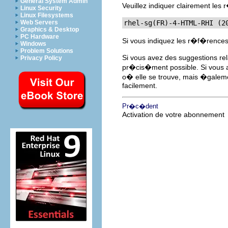
General System Admin
Veuillez indiquer clairement le
Linux Security
Linux Filesystems
rhel-sg(FR)-4-HTML-RHI (2
Web Servers
Graphics & Desktop
PC Hardware
Si vous indiquez les r�f�rence
Windows
Problem Solutions
Si vous avez des suggestions rel
Privacy Policy
pr�cis�ment possible. Si vous a
o� elle se trouve, mais �galement
facilement.
Pr�c�dent
Activation de votre abonnement