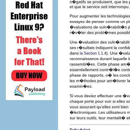
n�gatifs se produisent, que le
et que le service soit interrompu.
Pour augmenter les technologie
essayez de penser comme un pir
�valuations de vuln�rabilit�s 
r�v�ler des probl�mes possibles
Une �valuation des vuln�rabili
ses r�sultats indiquent la confi
dans
). Une �val
la Section 1.1.4
reconnaissance durant laquelle 
rassembl�es. Cette phase am�ne
essentiellement contr�l�e contr
phase de rapports, o� les conc
les m�thodes pour am�liorer la 
examin�es.
Si vous deviez effectuer une �v
chaque porte pour voir si elles
vous assurant qu'elles sont b
�lectroniques. Les utilisateurs 
sur leurs outils, leur mentalit� 
Pr�c�dent