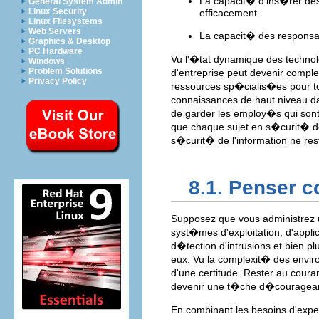
La capacit� d'ins�rer des
General System Admin
Linux Security
efficacement.
Linux Filesystems
Web Servers
La capacit� des responsab
Graphics & Desktop
PC Hardware
Vu l'�tat dynamique des techno
Windows
Problem Solutions
d'entreprise peut devenir complex
Privacy Policy
ressources sp�cialis�es pour to
connaissances de haut niveau dan
de garder les employ�s qui sont 
que chaque sujet en s�curit� de
s�curit� de l'information ne res
8.1. Penser 
Supposez que vous administrez 
syst�mes d'exploitation, d'appl
d�tection d'intrusions et bien p
eux. Vu la complexit� des enviro
d'une certitude. Rester au coura
devenir une t�che d�couragea
En combinant les besoins d'exper