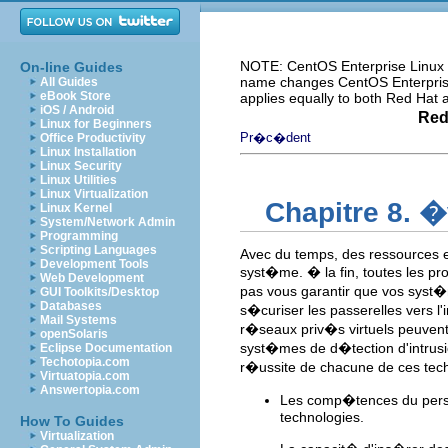
NOTE: CentOS Enterprise Linux i
On-line Guides
name changes CentOS Enterprise 
All Guides
eBook Store
applies equally to both Red Hat
iOS / Android
Red
Linux for Beginners
Pr�c�dent
Office Productivity
Linux Installation
Linux Security
Linux Utilities
Linux Virtualization
Chapitre 8. 
Linux Kernel
System/Network Admin
Programming
Scripting Languages
Avec du temps, des ressources et
Development Tools
syst�me. � la fin, toutes les p
Web Development
pas vous garantir que vos syst�
GUI Toolkits/Desktop
Databases
s�curiser les passerelles vers l
Mail Systems
r�seaux priv�s virtuels peuven
openSolaris
syst�mes de d�tection d'intrusi
Eclipse Documentation
Techotopia.com
r�ussite de chacune de ces tec
Virtuatopia.com
Answertopia.com
Les comp�tences du person
technologies.
How To Guides
Virtualization