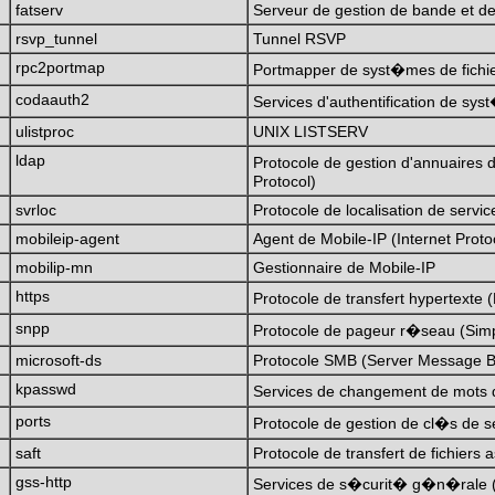
fatserv
Serveur de gestion de bande et d
rsvp_tunnel
Tunnel RSVP
rpc2portmap
Portmapper de syst�mes de fichi
codaauth2
Services d'authentification de sys
ulistproc
UNIX LISTSERV
ldap
Protocole de gestion d'annuaires 
Protocol)
svrloc
Protocole de localisation de servi
mobileip-agent
Agent de Mobile-IP (Internet Proto
mobilip-mn
Gestionnaire de Mobile-IP
https
Protocole de transfert hypertext
snpp
Protocole de pageur r�seau (Simp
microsoft-ds
Protocole SMB (Server Message B
kpasswd
Services de changement de mots 
ports
Protocole de gestion de cl�s de s
saft
Protocole de transfert de fichiers
gss-http
Services de s�curit� g�n�rale