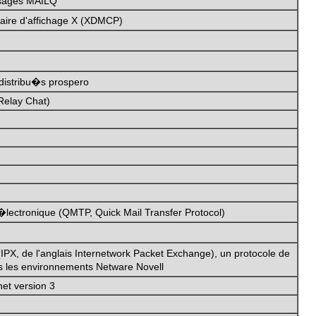
essages MAILQ
naire d'affichage X (XDMCP)
distribu�s prospero
 Relay Chat)
 �lectronique (QMTP, Quick Mail Transfer Protocol)
PX, de l'anglais Internetwork Packet Exchange), un protocole de
 les environnements Netware Novell
net version 3