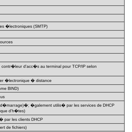
ges �lectroniques (SMTP)
sources
contr�leur d'acc�s au terminal pour TCP/IP selon
rier �lectronique � distance
mme BIND)
dus
 d�marrage)�; �galement utilis� par les services de DHCP
ique d'h�tes)
� par les clients DHCP
rt de fichiers)