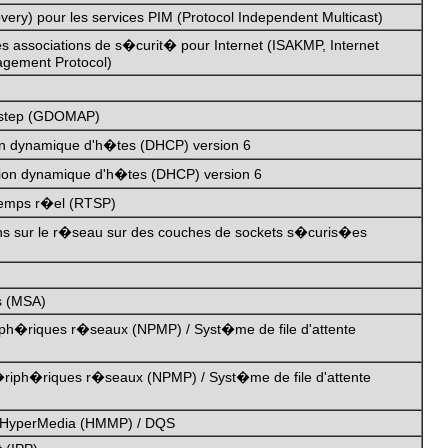
ry) pour les services PIM (Protocol Independent Multicast)
es associations de s�curit� pour Internet (ISAKMP, Internet
agement Protocol)
Ustep (GDOMAP)
ion dynamique d'h�tes (DHCP) version 6
ation dynamique d'h�tes (DHCP) version 6
 temps r�el (RTSP)
ns sur le r�seau sur des couches de sockets s�curis�es
s (MSA)
riph�riques r�seaux (NPMP) / Syst�me de file d'attente
�riph�riques r�seaux (NPMP) / Syst�me de file d'attente
on HyperMedia (HMMP) / DQS