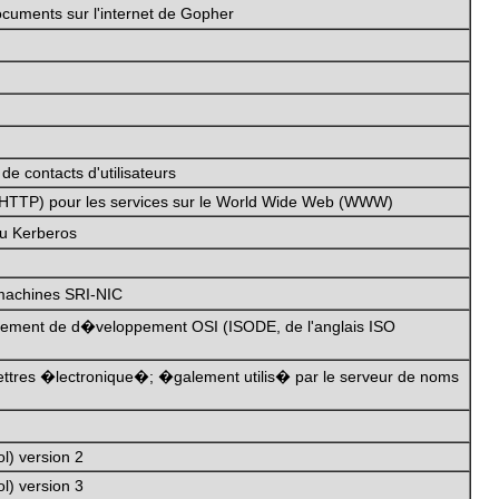
uments sur l'internet de Gopher
de contacts d'utilisateurs
e (HTTP) pour les services sur le World Wide Web (WWW)
au Kerberos
 machines SRI-NIC
nnement de d�veloppement OSI (ISODE, de l'anglais ISO
ttres �lectronique�; �galement utilis� par le serveur de noms
l) version 2
l) version 3