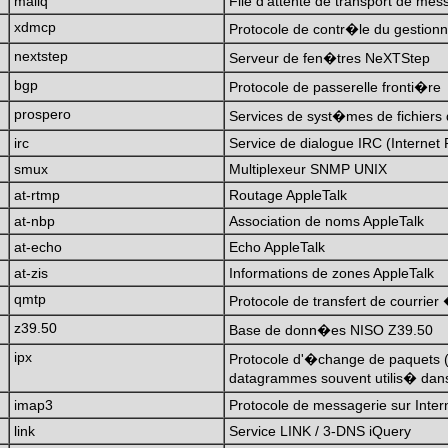
mailq
File d'attente de transport de m
xdmcp
Protocole de contr�le du gestion
nextstep
Serveur de fen�tres NeXTStep
bgp
Protocole de passerelle fronti�re
prospero
Services de syst�mes de fichiers 
irc
Service de dialogue IRC (Internet
smux
Multiplexeur SNMP UNIX
at-rtmp
Routage AppleTalk
at-nbp
Association de noms AppleTalk
at-echo
Echo AppleTalk
at-zis
Informations de zones AppleTalk
qmtp
Protocole de transfert de courrier
z39.50
Base de donn�es NISO Z39.50
ipx
Protocole d'�change de paquets (I
datagrammes souvent utilis� dans
imap3
Protocole de messagerie sur Inter
link
Service LINK / 3-DNS iQuery