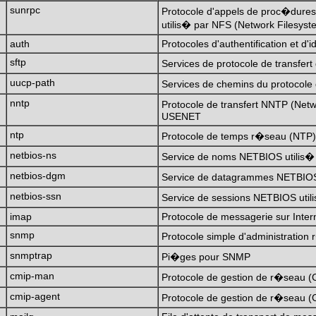
sunrpc
Protocole d'appels de proc�dure
utilis� par NFS (Network Filesyst
auth
Protocoles d'authentification et d'id
sftp
Services de protocole de transfer
uucp-path
Services de chemins du protocole
nntp
Protocole de transfert NNTP (Net
USENET
ntp
Protocole de temps r�seau (NTP)
netbios-ns
Service de noms NETBIOS utilis�
netbios-dgm
Service de datagrammes NETBIOS 
netbios-ssn
Service de sessions NETBIOS util
imap
Protocole de messagerie sur Inter
snmp
Protocole simple d'administratio
snmptrap
Pi�ges pour SNMP
cmip-man
Protocole de gestion de r�seau (
cmip-agent
Protocole de gestion de r�seau (