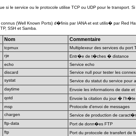
ue si le service ou le protocole utilise TCP ou UDP pour le transport. Si
en connus (Well Known Ports) d�finis par IANA et est utilis� par Red
 FTP, SSH et Samba.
Nom
Commentaire
tcpmux
Multiplexeur des services du port
rje
Entr�e de t�ches � distance
echo
Service echo
discard
Service null pour tester les connex
systat
Service du statut du service pour a
daytime
Envoie les informations de date e
qotd
Envoie la citation du jour � l'h�
msp
Protocole d'envoi de messages
chargen
Service de production de caract�r
ftp-data
Port de donn�es FTP
ftp
Port du protocole de transfert de f