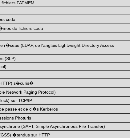
e fichiers FATMEM
ers coda
t�mes de fichiers coda
de r�seau (LDAP, de l'anglais Lightweight Directory Access
ces (SLP)
col)
e (HTTP) s�curis�
le Network Paging Protocol)
lock) sur TCP/IP
de passe et de cl�s Kerberos
essions Photuris
 asynchrone (SAFT, Simple Asynchronous File Transfer)
 (GSS) �tendus sur HTTP