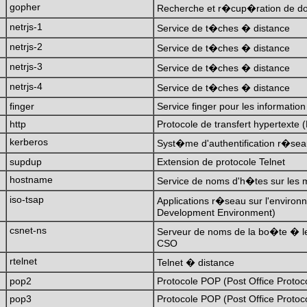
gopher
Recherche et r�cup�ration de doc
netrjs-1
Service de t�ches � distance
netrjs-2
Service de t�ches � distance
netrjs-3
Service de t�ches � distance
netrjs-4
Service de t�ches � distance
finger
Service finger pour les information 
http
Protocole de transfert hypertext
kerberos
Syst�me d'authentification r�se
supdup
Extension de protocole Telnet
hostname
Service de noms d'h�tes sur les
iso-tsap
Applications r�seau sur l'enviro
Development Environment)
csnet-ns
Serveur de noms de la bo�te � le
CSO
rtelnet
Telnet � distance
pop2
Protocole POP (Post Office Protoco
pop3
Protocole POP (Post Office Protoco