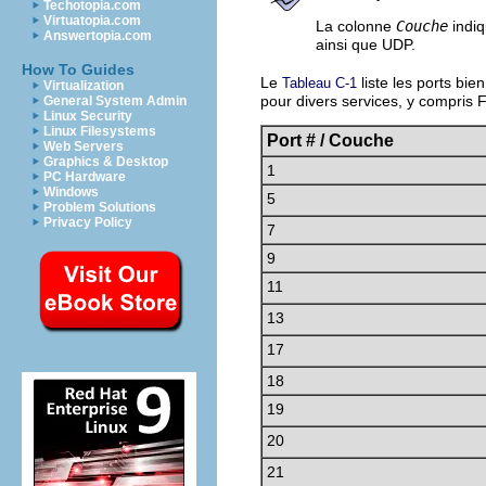
Techotopia.com
Virtuatopia.com
La colonne
Couche
indiq
Answertopia.com
ainsi que UDP.
How To Guides
Le
liste les ports bi
Tableau C-1
Virtualization
pour divers services, y compris
General System Admin
Linux Security
Linux Filesystems
Port # / Couche
Web Servers
Graphics & Desktop
1
PC Hardware
Windows
5
Problem Solutions
Privacy Policy
7
9
11
13
17
18
19
20
21