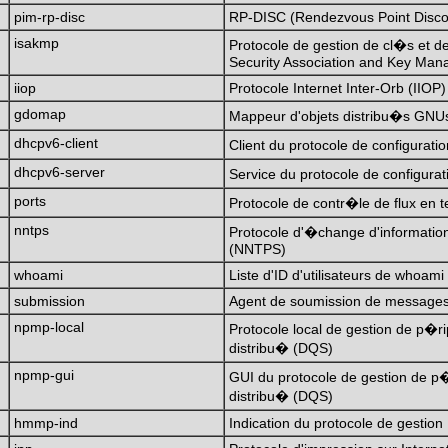
pim-rp-disc
RP-DISC (Rendezvous Point Discove
isakmp
Protocole de gestion de cl�s et d
Security Association and Key Man
iiop
Protocole Internet Inter-Orb (IIOP)
gdomap
Mappeur d'objets distribu�s GN
dhcpv6-client
Client du protocole de configurat
dhcpv6-server
Service du protocole de configur
ports
Protocole de contr�le de flux en
nntps
Protocole d'�change d'informatio
(NNTPS)
whoami
Liste d'ID d'utilisateurs de whoami
submission
Agent de soumission de message
npmp-local
Protocole local de gestion de p�
distribu� (DQS)
npmp-gui
GUI du protocole de gestion de p
distribu� (DQS)
hmmp-ind
Indication du protocole de gesti