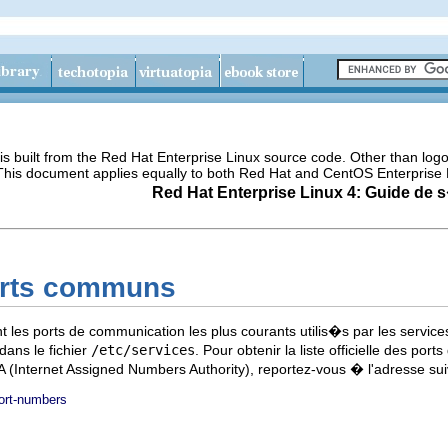
s built from the Red Hat Enterprise Linux source code. Other than lo
 This document applies equally to both Red Hat and CentOS Enterprise 
Red Hat Enterprise Linux 4: Guide de 
orts communs
t les ports de communication les plus courants utilis�s par les servi
ans le fichier
/etc/services
. Pour obtenir la liste officielle des p
(Internet Assigned Numbers Authority), reportez-vous � l'adresse su
ort-numbers