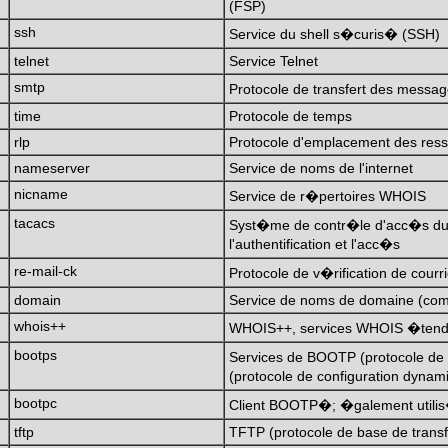
(FSP)
ssh
Service du shell s�curis� (SSH)
telnet
Service Telnet
smtp
Protocole de transfert des messa
time
Protocole de temps
rlp
Protocole d'emplacement des res
nameserver
Service de noms de l'internet
nicname
Service de r�pertoires WHOIS
tacacs
Syst�me de contr�le d'acc�s du 
l'authentification et l'acc�s
re-mail-ck
Protocole de v�rification de cour
domain
Service de noms de domaine (co
whois++
WHOIS++, services WHOIS �ten
bootps
Services de BOOTP (protocole de
(protocole de configuration dynam
bootpc
Client BOOTP�; �galement utilis
tftp
TFTP (protocole de base de transfe