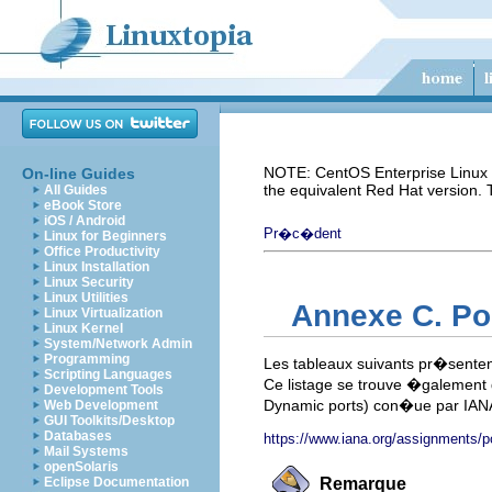
NOTE: CentOS Enterprise Linux i
On-line Guides
the equivalent Red Hat version.
All Guides
eBook Store
iOS / Android
Pr�c�dent
Linux for Beginners
Office Productivity
Linux Installation
Linux Security
Linux Utilities
Annexe C. P
Linux Virtualization
Linux Kernel
System/Network Admin
Programming
Les tableaux suivants pr�senten
Scripting Languages
Ce listage se trouve �galement d
Development Tools
Dynamic ports) con�ue par IANA 
Web Development
GUI Toolkits/Desktop
Databases
https://www.iana.org/assignments/p
Mail Systems
openSolaris
Eclipse Documentation
Remarque