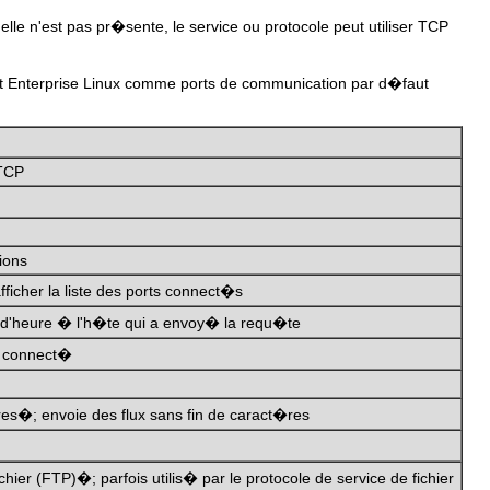
 elle n'est pas pr�sente, le service ou protocole peut utiliser TCP
 Hat Enterprise Linux comme ports de communication par d�faut
 TCP
ions
fficher la liste des ports connect�s
t d'heure � l'h�te qui a envoy� la requ�te
te connect�
es�; envoie des flux sans fin de caract�res
ichier (FTP)�; parfois utilis� par le protocole de service de fichier