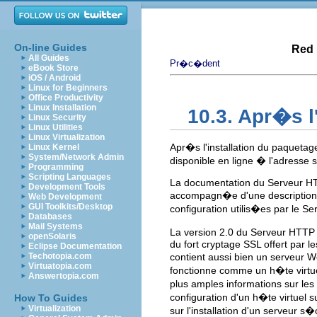
On-line Guides
Red 
All Guides
Pr�c�dent
eBook Store
iOS / Android
Linux for Beginners
Office Productivity
Linux Installation
10.3. Apr�s l'
Linux Security
Linux Utilities
Linux Virtualization
Apr�s l'installation du paqueta
Linux Kernel
System/Network Admin
disponible en ligne � l'adresse
Programming
Scripting Languages
La documentation du Serveur HTT
Development Tools
accompagn�e d'une description c
Web Development
GUI Toolkits/Desktop
configuration utilis�es par le S
Databases
Mail Systems
La version 2.0 du Serveur HTTP
openSolaris
du fort cryptage SSL offert par 
Eclipse Documentation
Techotopia.com
contient aussi bien un serveu
Virtuatopia.com
fonctionne comme un h�te virtue
Answertopia.com
plus amples informations sur les
configuration d'un h�te virtuel
How To Guides
Virtualization
sur l'installation d'un serveur 