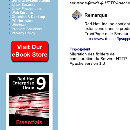
General System Admin
serveur s�curis� HTTP Apache
Linux Security
Linux Filesystems
Web Servers
Remarque
Graphics & Desktop
PC Hardware
Red Hat, Inc. ne contien
Windows
extensions dans le produi
Problem Solutions
Privacy Policy
FrontPage et le Serveu
https://www.rtr.com/fpsuppo
Pr�c�dent
Migration des fichiers de
configuration du Serveur HTTP
Apache version 1.3