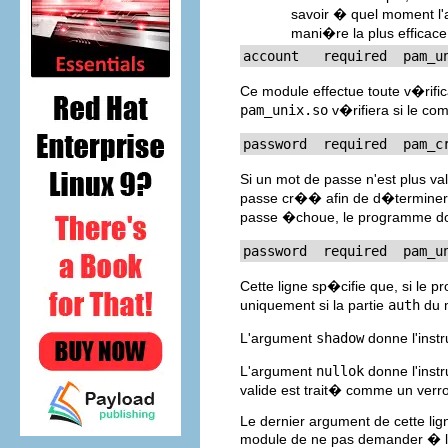
savoir � quel moment l'
mani�re la plus effica
account   required  pam_u
Ce module effectue toute v�rif
pam_unix.so
v�rifiera si le co
password  required  pam_c
Si un mot de passe n'est plus 
passe cr�� afin de d�terminer s
passe �choue, le programme donn
password  required  pam_u
Cette ligne sp�cifie que, si le p
uniquement si la partie
auth
du 
L'argument
shadow
donne l'inst
L'argument
nullok
donne l'instr
valide est trait� comme un verr
Le dernier argument de cette lig
module de ne pas demander � l'u