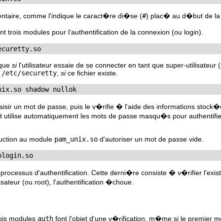
taire, comme l'indique le caract�re di�se (
#
) plac� au d�but de la 
 trois modules pour l'authentification de la connexion (ou login).
ecuretty.so
 que
si
l'utilisateur essaie de se connecter en tant que super-utilisateur (o
r
/etc/securetty
,
si
ce fichier existe.
nix.so shadow nullok
 saisir un mot de passe, puis le v�rifie � l'aide des informations stoc
 utilise automatiquement les mots de passe masqu�s pour authentifier
ruction au module
pam_unix.so
d'autoriser un mot de passe vide.
ologin.so
 processus d'authentification. Cette derni�re consiste � v�rifier l'exis
ilisateur (ou root), l'authentification �choue.
rois modules
auth
font l'objet d'une v�rification, m�me si le premier 