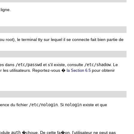
ligne.
u root), le terminal tty sur lequel il se connecte fait bien partie de
k�es dans
/etc/passwd
et s'il existe, consulte
/etc/shadow
. Le
 les utilisateurs. Reportez-vous �
pour obtenir
la Section 6.5
tence du fichier
/etc/nologin
. Si
nologin
existe et que
module
auth
�choue. De cette fa�on, l'utilisateur ne peut pas