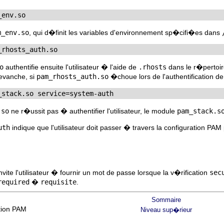
_env.so
m_env.so
, qui d�finit les variables d'environnement sp�cifi�es dans
_rhosts_auth.so
o
authentifie ensuite l'utilisateur � l'aide de
.rhosts
dans le r�pertoire
evanche, si
pam_rhosts_auth.so
�choue lors de l'authentification de l
_stack.so service=system-auth
.so
ne r�ussit pas � authentifier l'utilisateur, le module
pam_stack.s
uth
indique que l'utilisateur doit passer � travers la configuration PAM 
ite l'utilisateur � fournir un mot de passe lorsque la v�rification
sec
required
�
requisite
.
Sommaire
ation PAM
Niveau sup�rieur