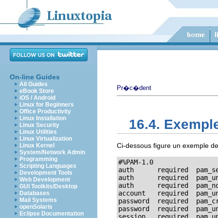
On-line Guides
All Guides
Pr�c�dent
eBook Store
iOS / Android
Linux for Beginners
Office Productivity
Linux Installation
16.4. Exemple
Linux Security
Linux Utilities
Linux Virtualization
Ci-dessous figure un exemple de
Linux Kernel
System/Network Admin
Programming
#%PAM-1.0

Scripting Languages
auth      required  pam_se
Development Tools
auth      required  pam_un
Web Development
auth      required  pam_no
GUI Toolkits/Desktop
account   required  pam_un
Databases
Mail Systems
password  required  pam_cr
openSolaris
password  required  pam_un
Eclipse Documentation
session   required  pam_u