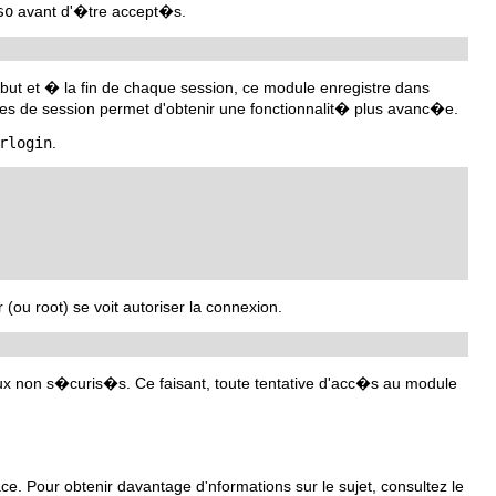
so
avant d'�tre accept�s.
ut et � la fin de chaque session, ce module enregistre dans
ules de session permet d'obtenir une fonctionnalit� plus avanc�e.
rlogin
.
eur (ou root) se voit autoriser la connexion.
ux non s�curis�s. Ce faisant, toute tentative d'acc�s au module
e. Pour obtenir davantage d'nformations sur le sujet, consultez le