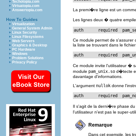
Techotopia.com
Virtuatopia.com
La premi�re ligne est un commen
Answertopia.com
How To Guides
Les lignes deux � quatre empilent
Virtualization
General System Admin
auth      required  pam_s
Linux Security
Linux Filesystems
Ce module permet de s'assurer
Web Servers
la liste se trouvant dans le fichie
Graphics & Desktop
PC Hardware
Windows
auth      required  pam_u
Problem Solutions
Privacy Policy
Ce module invite l'utilisateur �
module
pam_unix.so
d�tecte et
davantage d'informations.
L'argument
nullok
donne l'inst
auth      required  pam_n
Il s'agit de la derni�re phase du
l'utilisateur n'est pas le super-ut
Remarque
Dans cet exemple, les t