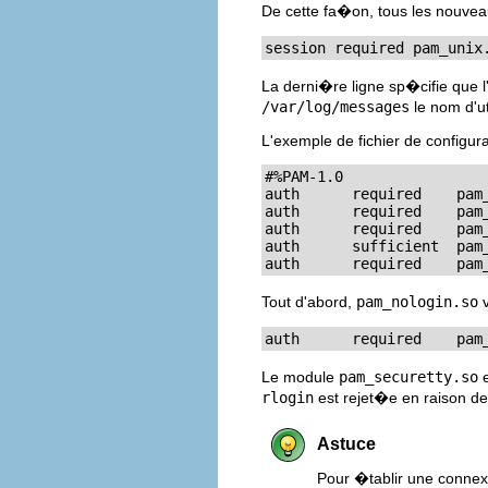
De cette fa�on, tous les nouvea
session required pam_unix
La derni�re ligne sp�cifie que
/var/log/messages
le nom d'ut
L'exemple de fichier de configur
#%PAM-1.0

auth      required    pam_
auth      required    pam_
auth      required    pam_
auth      sufficient  pam_
auth      required    pam
Tout d'abord,
pam_nologin.so
v
auth      required    pam
Le module
pam_securetty.so
e
rlogin
est rejet�e en raison de
Astuce
Pour �tablir une connexi