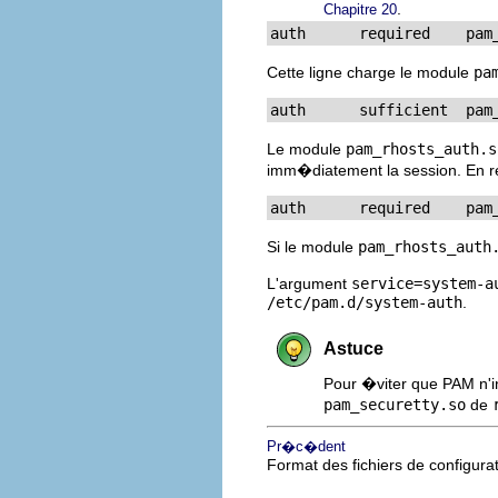
.
Chapitre 20
auth      required    pam
Cette ligne charge le module
pa
auth      sufficient  pam
Le module
pam_rhosts_auth.s
imm�diatement la session. En r
auth      required    pam
Si le module
pam_rhosts_auth
L'argument
service=system-a
/etc/pam.d/system-auth
.
Astuce
Pour �viter que PAM n'inv
pam_securetty.so
de
Pr�c�dent
Format des fichiers de configur