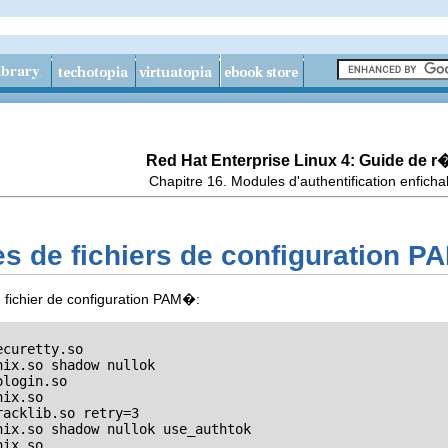
Red Hat Enterprise Linux 4: Guide de 
Chapitre 16. Modules d'authentification enfich
s de fichiers de configuration P
 fichier de configuration PAM�:
curetty.so

ix.so shadow nullok

login.so

ix.so

acklib.so retry=3

ix.so shadow nullok use_authtok

nix.so