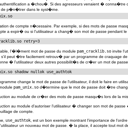
authentification a �chou�. Si des agresseurs venaient � conna�tre ces
ce de p�n�trer dans le syst�me.
nix.so
ication de compte n�cessaire. Par exemple, si des mots de passe m
mpte a expir� ou si l'utilisateur a chang� son mot de passe pendant l
racklib.so retry=3
valable, l'�l�ment mot de passe du module
pam_cracklib.so
invite l'
'il peut �tre facilement retrouv� par un programme de craquage de m
e � l'utilisateur deux autres possibilit�s de cr�er un mot de pass
nix.so shadow nullok use_authtok
rogramme change le mot de passe de l'utilisateur, il doit le faire en uti
module
pam_unix.so
d�termine que le mot de passe doit �tre chan
ruction au module de cr�er des mots de passe masqu�s lors de la mise
uction au module d'autoriser l'utilisateur � changer son mot de passe
ouillage de compte.
ne,
use_authtok
, est un bon exemple montrant l'importance de l'ordr
tilisateur un nouveau mot de passe. � la place, il accepte tout mo