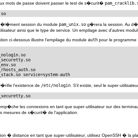
ux mots de passe doivent passer le test de s�curit�
pam_cracklib.
.so
 l'�l�ment session du module
pam_unix.so
g�rera la session. Au d�b
ilisateur ainsi que le type de service. Un empilage avec d'autres mod
ation ci-dessous illustre l'empilage du module
auth
pour le programme
nologin.so

securetty.so

env.so

rhosts_auth.so

_stack.so service=system-auth
�rifie l'existence de
/etc/nologin
. S'il existe, seul le super-utilisat
_securetty.so
mp�che les connexions en tant que super-utilisateur sur des termina
s mesures de s�curit� de l'application.
on � distance en tant que super-utilisateur, utilisez OpenSSH � la plac