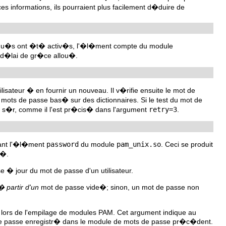
 informations, ils pourraient plus facilement d�duire de
asqu�s ont �t� activ�s, l'�l�ment compte du module
e d�lai de gr�ce allou�.
utilisateur � en fournir un nouveau. Il v�rifie ensuite le mot de
ots de passe bas� sur des dictionnaires. Si le test du mot de
e s�r, comme il l'est pr�cis� dans l'argument
retry=3
.
lisant l'�l�ment
password
du module
pam_unix.so
. Ceci se produit
g�.
 � jour du mot de passe d'un utilisateur.
� partir d'un
mot de passe vide�; sinon, un mot de passe non
e lors de l'empilage de modules PAM. Cet argument indique au
t de passe enregistr� dans le module de mots de passe pr�c�dent.