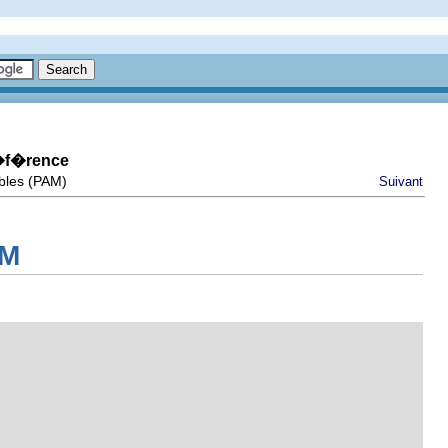
r�f�rence
ables (PAM)
Suivant
AM