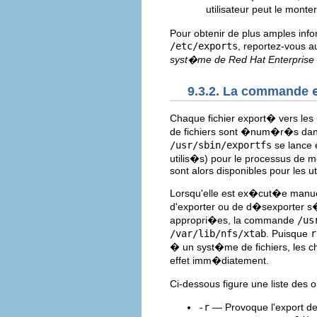
utilisateur peut le monte
Pour obtenir de plus amples infor
/etc/exports
, reportez-vous a
syst�me de Red Hat Enterprise 
9.3.2. La commande
Chaque fichier export� vers les 
de fichiers sont �num�r�s dans
/usr/sbin/exportfs
se lance e
utilis�s) pour le processus de 
sont alors disponibles pour les ut
Lorsqu'elle est ex�cut�e manu
d'exporter ou de d�sexporter s�
appropri�es, la commande
/us
/var/lib/nfs/xtab
. Puisque
r
� un syst�me de fichiers, les 
effet imm�diatement.
Ci-dessous figure une liste des
-r
— Provoque l'export de