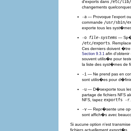
d'exports dans
/etc/lib
changements quelconque
-a
— Provoque l'export ou 
commande
/usr/sbin/e
exporte tous les syst�me
-o
file-systems
— Sp�c
/etc/exports
. Remplac
Ces derniers doivent �tr
afin d'obtenir
Section 9.3.1
souvent utilis�e pour tes
la liste des syst�mes de f
-i
— Ne prend pas en c
sont utilis�es pour d�fini
-u
— D�sexporte tous le
partage de fichiers NFS a
NFS, tapez
exportfs -r
.
-v
— Repr�sente une op�r
sont affich�s avec beauc
Si aucune option n'est transmi
fichiers actuellement export�s.