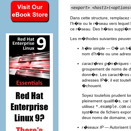
<export>
<host1>
(
<options
Dans cette structure, remplacez
l'h�te ou le r�seau vers lequel
ce r�seau. Des h�tes suppl�me
Les m�thodes suivantes peuvent
h�te simple
— O� un h�te
nom d'h�te ou une adress
caract�res g�n�riques
—
groupement de noms de do
donn�e. Les caract�res g
adresses IP�; il est toutef
�chouent.
Soyez toutefois prudent l
pleinement qualifi�s, car 
utilisez
*.example.com
co
syst�me de fichiers expo
deux noms de domaine, vo
r�seaux IP
— Autorisent l