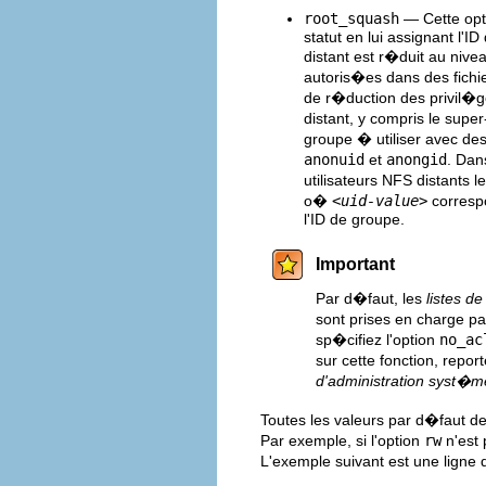
root_squash
— Cette opti
statut en lui assignant l'ID 
distant est r�duit au nive
autoris�es dans des fichier
de r�duction des privil�ges
distant, y compris le super-u
groupe � utiliser avec des 
anonuid
et
anongid
. Dan
utilisateurs NFS distants l
o�
<uid-value>
correspo
l'ID de groupe.
Important
Par d�faut, les
listes d
sont prises en charge pa
sp�cifiez l'option
no_ac
sur cette fonction, repor
d'administration syst�m
Toutes les valeurs par d�faut 
Par exemple, si l'option
rw
n'est 
L'exemple suivant est une ligne