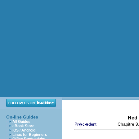
On-line Guides
Red 
All Guides
Chapitre 9
Pr�c�dent
eBook Store
iOS / Android
Linux for Beginners