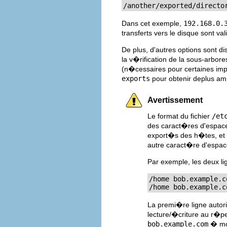
/another/exported/directo
Dans cet exemple,
192.168.0.
transferts vers le disque sont v
De plus, d'autres options sont di
la v�rification de la sous-arbor
(n�cessaires pour certaines im
exports
pour obtenir deplus amp
Avertissement
Le format du fichier
/et
des caract�res d'espace
export�s des h�tes, et 
autre caract�re d'espace
Par exemple, les deux li
/home bob.example.co
/home bob.example.c
La premi�re ligne autori
lecture/�criture au r�p
bob.example.com
� mon