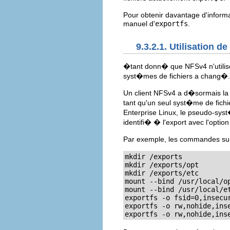
Pour obtenir davantage d'infor
manuel d'
exportfs
.
9.3.2.1. Utilisation 
�tant donn� que NFSv4 n'utilise
syst�mes de fichiers a chang�.
Un client NFSv4 a d�sormais la 
tant qu'un seul syst�me de fich
Enterprise Linux, le pseudo-sys
identifi� � l'export avec l'optio
Par exemple, les commandes su
mkdir /exports

mkdir /exports/opt

mkdir /exports/etc

mount --bind /usr/local/op
mount --bind /usr/local/et
exportfs -o fsid=0,insecur
exportfs -o rw,nohide,ins
exportfs -o rw,nohide,ins