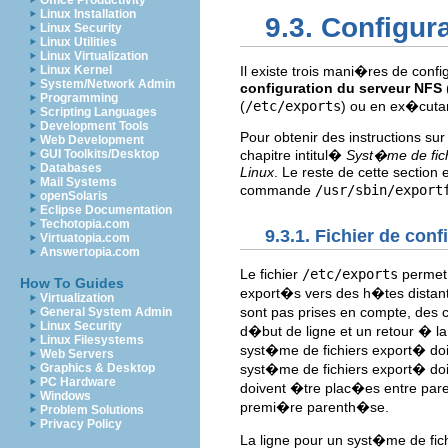
Office Productivity
Linux Installation
9.3. Configur
Linux Security
Linux Utilities
Linux Virtualization
Linux Kernel
Il existe trois mani�res de conf
System/Network Admin
configuration du serveur NFS
Programming
(
/etc/exports
) ou en ex�cut
Scripting Languages
Development Tools
Pour obtenir des instructions sur l'
Web Development
GUI Toolkits/Desktop
chapitre intitul�
Syst�me de fic
Databases
Linux
. Le reste de cette section
Mail Systems
commande
/usr/sbin/export
openSolaris
Eclipse Documentation
Techotopia.com
9.3.1. Fichier de con
Virtuatopia.com
Answertopia.com
Le fichier
/etc/exports
permet 
How To Guides
export�s vers des h�tes distant
Virtualization
sont pas prises en compte, des
General System Admin
Linux Security
d�but de ligne et un retour � la
Linux Filesystems
syst�me de fichiers export� doit
Web Servers
syst�me de fichiers export� do
Graphics & Desktop
PC Hardware
doivent �tre plac�es entre pare
Windows
premi�re parenth�se.
Problem Solutions
Privacy Policy
La ligne pour un syst�me de fich