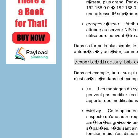
r�seau plus grand. Par e
192.168.0.0 � 192.168.0.
une adresse IP sup�rieur
groupes r�seau
— Attrib
attribue au serveur NIS l
utilisateurs peuvent �tre
Dans sa forme la plus simple, le 
autoris�s � y acc�der, comme 
/exported/directory bob.e
Dans cet exemple,
bob.exampl
n'est sp�cifi�e dans cet exempl
ro
— Les montages du syst
peuvent pas modifier les 
apporter des modifications
wdelay
— Cette option ent
suspecte qu'une autre req
am�lior�es gr�ce � une 
s�par�es, r�duisant ainsi
fonction mais n'est disponib