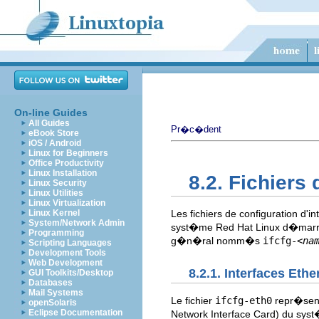
On-line Guides
All Guides
Pr�c�dent
eBook Store
iOS / Android
Linux for Beginners
Office Productivity
Linux Installation
8.2. Fichiers
Linux Security
Linux Utilities
Linux Virtualization
Linux Kernel
Les fichiers de configuration d'
System/Network Admin
syst�me Red Hat Linux d�marre, il
Programming
g�n�ral nomm�s
ifcfg-
<na
Scripting Languages
Development Tools
Web Development
8.2.1. Interfaces Ethe
GUI Toolkits/Desktop
Databases
Mail Systems
Le fichier
ifcfg-eth0
repr�sente
openSolaris
Eclipse Documentation
Network Interface Card) du syst