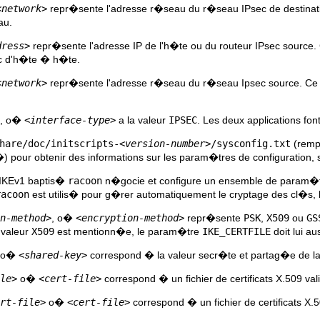
<network>
repr�sente l'adresse r�seau du r�seau IPsec de destinati
au.
dress>
repr�sente l'adresse IP de l'h�te ou du routeur IPsec source. 
c d'h�te � h�te.
<network>
repr�sente l'adresse r�seau du r�seau Ipsec source. Ce p
, o�
<interface-type>
a la valeur
IPSEC
. Les deux applications fo
hare/doc/initscripts-
<version-number>
/sysconfig.txt
(remp
�) pour obtenir des informations sur les param�tres de configuration, 
 IKEv1 baptis�
racoon
n�gocie et configure un ensemble de param�tre
racoon
est utilis� pour g�rer automatiquement le cryptage des cl�s, l
n-method>
, o�
<encryption-method>
repr�sente
PSK
,
X509
ou
GS
a valeur
X509
est mentionn�e, le param�tre
IKE_CERTFILE
doit lui au
, o�
<shared-key>
correspond � la valeur secr�te et partag�e de la
le>
o�
<cert-file>
correspond � un fichier de certificats X.509 val
rt-file>
o�
<cert-file>
correspond � un fichier de certificats X.