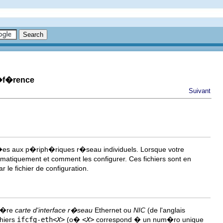
r�f�rence
Suivant
oci�es aux p�riph�riques r�seau individuels. Lorsque votre
utomatiquement et comment les configurer. Ces fichiers sont en
e fichier de configuration.
mi�re
carte d'interface r�seau
Ethernet ou
NIC
(de l'anglais
chiers
ifcfg-eth
<X>
(o�
<X>
correspond � un num�ro unique