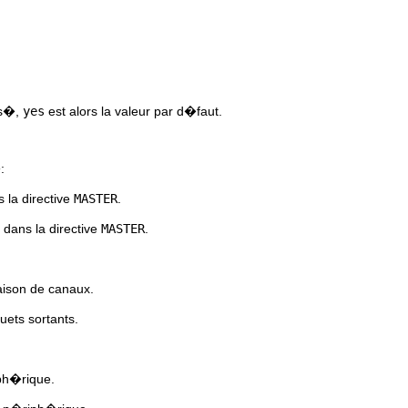
is�,
yes
est alors la valeur par d�faut.
:
 la directive
MASTER
.
 dans la directive
MASTER
.
iaison de canaux.
ets sortants.
iph�rique.