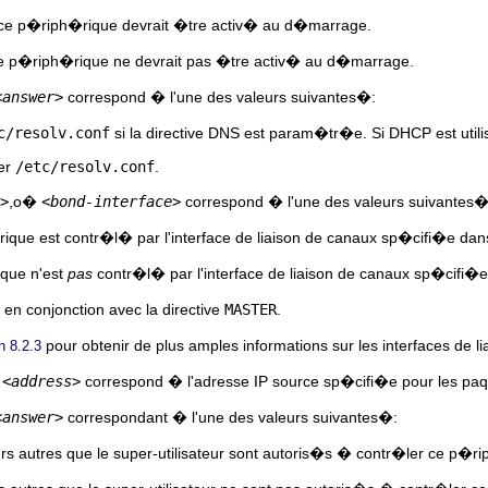
ce p�riph�rique devrait �tre activ� au d�marrage.
e p�riph�rique ne devrait pas �tre activ� au d�marrage.
<answer>
correspond � l'une des valeurs suivantes�:
c/resolv.conf
si la directive DNS est param�tr�e. Si DHCP est util
er
/etc/resolv.conf
.
>
,o�
<bond-interface>
correspond � l'une des valeurs suivantes�
ue est contr�l� par l'interface de liaison de canaux sp�cifi�e dans
que n'est
pas
contr�l� par l'interface de liaison de canaux sp�cifi�e
e en conjonction avec la directive
MASTER
.
pour obtenir de plus amples informations sur les interfaces de l
n 8.2.3
�
<address>
correspond � l'adresse IP source sp�cifi�e pour les paqu
<answer>
correspondant � l'une des valeurs suivantes�:
urs autres que le super-utilisateur sont autoris�s � contr�ler ce p�r