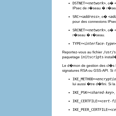
DSTNET=
<network>
, o�
IPsec de r�seau � r�se
SRC=
<address>
, o�
<ad
pour des connexions IPse
SRCNET=
<network>
, o�
r�seau � r�seau.
TYPE=
<interface-type>
Reportez-vous au fichier
/usr/s
paquetage
initscripts
install
Le d�mon de gestion des cl�s
signatures RSA ou GSS-API. Si
IKE_METHOD=
<encryptio
lui aussi �tre d�fini. Si l
IKE_PSK=
<shared-key>
IKE_CERTFILE=
<cert-fi
IKE_PEER_CERTFILE=
<ce