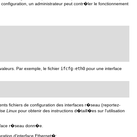
onfiguration, un administrateur peut contr�ler le fonctionnement
valeurs. Par exemple, le fichier
ifcfg-eth0
pour une interface
ents fichiers de configuration des interfaces r�seau (reportez-
ise Linux
pour obtenir des instructions d�taill�es sur l'utilisation
erface r�seau donn�e.
ration d'interface Ethernet�: