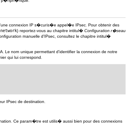
ce p�riph�rique.
 d'une connexion IP s�curis�e appel�e IPsec. Pour obtenir des
-network
) reportez-vous au chapitre intitul�
Configuration r�seau
onfiguration manuelle d'IPsec, consultez le chapitre intitul�
Le nom unique permettant d'identifier la connexion de notre
er qui lui correspond.
ur IPsec de destination.
:
nation. Ce param�tre est utilis� aussi bien pour des connexions