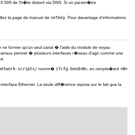
cat X.509 de l'h�te distant via DNS. Si un param�tre
ultez la page de manuel de
setkey
. Pour davantage d'informations
r ne former qu'un seul canal � l'aide du module de noyau
e canaux permet � plusieurs interfaces r�seau d'agir comme une
ce.
network-scripts/
nomm�
ifcfg-bond
<N>
, en rempla�ant
<N>
nterface Ethernet. La seule diff�rence repose sur le fait que la