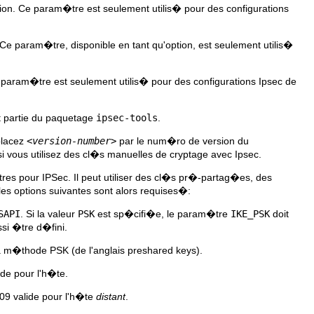
on. Ce param�tre est seulement utilis� pour des configurations
Ce param�tre, disponible en tant qu'option, est seulement utilis�
aram�tre est seulement utilis� pour des configurations Ipsec de
nt partie du paquetage
ipsec-tools
.
lacez
<version-number>
par le num�ro de version du
si vous utilisez des cl�s manuelles de cryptage avec Ipsec.
s pour IPSec. Il peut utiliser des cl�s pr�-partag�es, des
es options suivantes sont alors requises�:
SAPI
. Si la valeur
PSK
est sp�cifi�e, le param�tre
IKE_PSK
doit
ssi �tre d�fini.
 m�thode PSK (de l'anglais preshared keys).
ide pour l'h�te.
509 valide pour l'h�te
distant
.