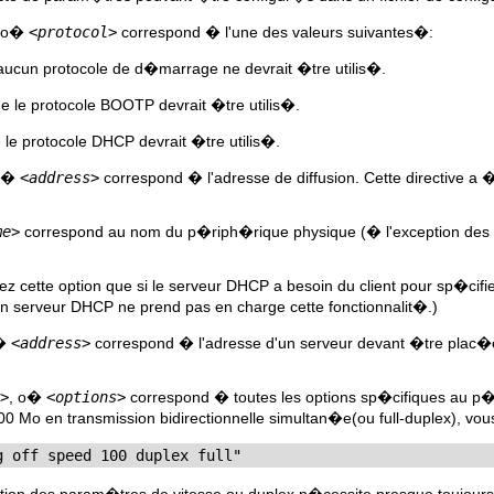
, o�
<protocol>
correspond � l'une des valeurs suivantes�:
ucun protocole de d�marrage ne devrait �tre utilis�.
 le protocole BOOTP devrait �tre utilis�.
le protocole DHCP devrait �tre utilis�.
 o�
<address>
correspond � l'adresse de diffusion. Cette directive 
me>
correspond au nom du p�riph�rique physique (� l'exception des 
sez cette option que si le serveur DHCP a besoin du client pour sp�cif
n serveur DHCP ne prend pas en charge cette fonctionnalit�.)
o�
<address>
correspond � l'adresse d'un serveur devant �tre plac
>
, o�
<options>
correspond � toutes les options sp�cifiques au p�
100 Mo en transmission bidirectionnelle simultan�e(ou full-duplex), vo
g off speed 100 duplex full"
tion des param�tres de vitesse ou duplex n�cessite presque toujours l