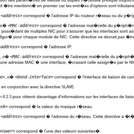
oit �tre mentionn� en premier car les entr�es d'options sont tributaire
�
<address>
correspond � l'adresse IP du routeur r�seau ou du p�riph�
, o�
<MAC-address>
correspond � l'adresse mat�rielle du p�riph�ri
nes poss�dant de multiples NIC pour s'assurer que les interfaces s
figur� pour chaque module de NIC. Cette directive ne devrait
pas
�tre
<address>
correspond � l'adresse IP.
, o�
<MAC-address>
correspond � l'adresse mat�rielle du p�riph�r
r une adresse MAC � une interface, �crasant celle assign�e par le NIC
e>
, o�
<bond-interface>
correspond � l'interface de liaison de cana
e en conjonction avec la directive
SLAVE
.
pour obtenir davantage d'informations sur les interfaces de liai
n 8.2.3
ask>
correspond � la valeur du masque r�seau.
�
<address>
correspond � l'adresse du r�seau. Cette directive a �t
answer>
correspond � l'une des valeurs suivantes�: