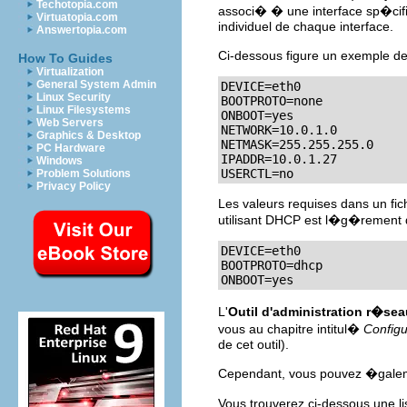
Techotopia.com
associ� � une interface sp�cifi
Virtuatopia.com
individuel de chaque interface.
Answertopia.com
Ci-dessous figure un exemple de
How To Guides
Virtualization
General System Admin
DEVICE=eth0

Linux Security
BOOTPROTO=none

Linux Filesystems
ONBOOT=yes

Web Servers
NETWORK=10.0.1.0

Graphics & Desktop
NETMASK=255.255.255.0

PC Hardware
IPADDR=10.0.1.27

Windows
USERCTL=no
Problem Solutions
Privacy Policy
Les valeurs requises dans un fich
utilisant DHCP est l�g�rement d
DEVICE=eth0

BOOTPROTO=dhcp

ONBOOT=yes
L'
Outil d'administration r�sea
vous au chapitre intitul�
Config
de cet outil).
Cependant, vous pouvez �galeme
Vous trouverez ci-dessous une l