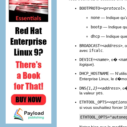
BOOTPROTO=
<protocol>
none
— Indique qu'a
bootp
— Indique que
dhcp
— Indique que 
BROADCAST=
<address>
,
avec
ifcalc
.
DEVICE=
<name>
, o�
<na
logique
).
DHCP_HOSTNAME
— N'utili
Enterprise Linux, le d�mo
DNS
{1,2}
=
<address>
, 
la valeur
yes
.
ETHTOOL_OPTS=
<options
si vous souhaitiez forcer 
ETHTOOL_OPTS="autone
Notez bien que la modifica