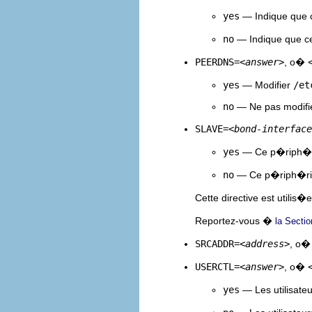
yes
— Indique que 
no
— Indique que c
PEERDNS=
<answer>
, o�
yes
— Modifier
/et
no
— Ne pas modifi
SLAVE=
<bond-interface
yes
— Ce p�riph�riq
no
— Ce p�riph�ri
Cette directive est utilis�
Reportez-vous �
la Sectio
SRCADDR=
<address>
, o
USERCTL=
<answer>
, o�
yes
— Les utilisate