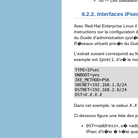
no
— Les utilisateur
8.2.2. Interfaces IPse
Avec Red Hat Enterprise Linux i
instructions sur la configuration d
du
Guide d'administration syst�
R�seaux virtuels priv�s
du
Gui
L'extrait suivant correspond au f
exemple est
ipsec1
, d'o� le n
TYPE=IPsec

ONBOOT=yes

IKE_METHOD=PSK

SRCNET=192.168.1.0/24

DSTNET=192.168.2.0/24

DST=
X.X.X.X
Dans cet exemple, la valeur
X.X
Ci-dessous figure une liste des
DST=
<address>
, o�
<ad
IPsec d'h�te � h�te que