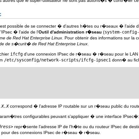
s autres que le super-utilisateur ne sont pas autoris�s � contr�ler 
c
l est possible de se connecter � d'autres h�tes ou r�seaux � l'aide
'IPsec � l'aide de l'
Outil d'administration r�seau
(
system-config
me de Red Hat Enterprise Linux
. Pour obtenir des informations sur la c
de de s�curit� de Red Hat Enterprise Linux
.
ichier
ifcfg
d'une connexion IPsec de r�seau � r�seau pour le LAN A. 
om
/etc/sysconfig/network-scripts/ifcfg-ipsec1
donn� au fichi
.X.X
correspond � l'adresse IP routable sur un r�seau public du route
 param�tres configurables peuvant s'appliquer � une interface IPsec�
dress>
repr�sente l'adresse IP de l'h�te ou du routeur IPsec de desti
 pour des connexions IPsec de r�seau � r�seau.