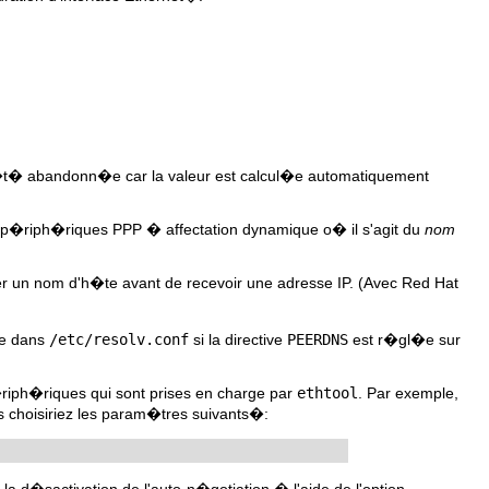
a �t� abandonn�e car la valeur est calcul�e automatiquement
p�riph�riques PPP � affectation dynamique o� il s'agit du
nom
ier un nom d'h�te avant de recevoir une adresse IP. (Avec Red Hat
�e dans
/etc/resolv.conf
si la directive
PEERDNS
est r�gl�e sur
riph�riques qui sont prises en charge par
ethtool
. Par exemple,
us choisiriez les param�tres suivants�:
a d�sactivation de l'auto-n�gotiation � l'aide de l'option