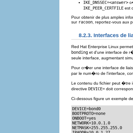
IKE_DNSSEC=
<answer>
o
IKE_PEER_CERTFILE
est 
Pour obtenir de plus amples info
sur
racoon
, reportez-vous aux
8.2.3. Interfaces de l
Red Hat Enterprise Linux permet
bonding
et d'une interface de 
seule interface, augmentant sim
Pour cr�er une interface de liai
par le num�ro de l'interface, 
Le contenu du fichier peut �tre 
directive
DEVICE=
doit correspo
Ci-dessous figure un exemple de 
DEVICE=bond0

BOOTPROTO=none

ONBOOT=yes

NETWORK=10.0.1.0

NETMASK=255.255.255.0

IPADDR=10.0.1.27
