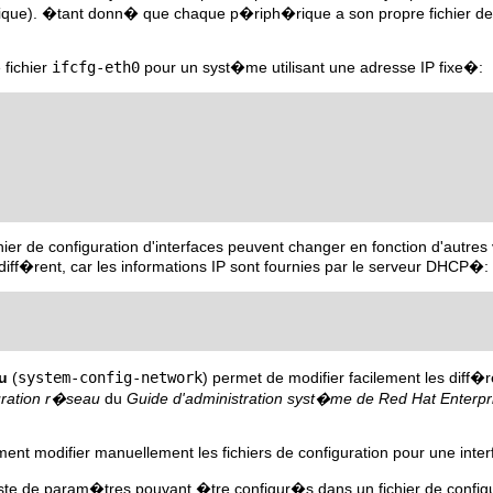
que). �tant donn� que chaque p�riph�rique a son propre fichier de c
 fichier
ifcfg-eth0
pour un syst�me utilisant une adresse IP fixe�:
ier de configuration d'interfaces peuvent changer en fonction d'autres 
iff�rent, car les informations IP sont fournies par le serveur DHCP�:
u
(
system-config-network
) permet de modifier facilement les diff�r
uration r�seau
du
Guide d'administration syst�me de Red Hat Enterpr
nt modifier manuellement les fichiers de configuration pour une int
iste de param�tres pouvant �tre configur�s dans un fichier de configu