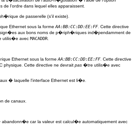
s de l'ordre dans lequel elles apparaissent.
rique de passerelle (s'il existe).
que Ethernet sous la forme
AA:BB:CC:DD:EE:FF
. Cette directive
ont assign�es aux bons noms de p�riph�riques ind�pendamment de
 utilis�e avec
MACADDR
.
ique Ethernet sous la forme
AA:BB:CC:DD:EE:FF
. Cette directive
 physique. Cette directive ne devrait
pas
�tre utilis�e avec
ux � laquelle l'interface Ethernet est li�e.
son de canaux.
� abandonn�e car la valeur est calcul�e automatiquement avec