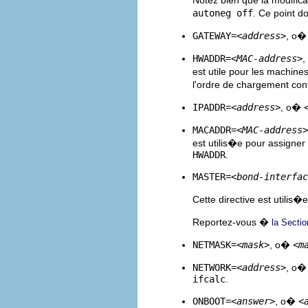
autoneg off
. Ce point d
GATEWAY=
<address>
, o
HWADDR=
<MAC-address>
est utile pour les machi
l'ordre de chargement con
IPADDR=
<address>
, o�
MACADDR=
<MAC-address>
est utilis�e pour assigne
HWADDR
.
MASTER=
<bond-interfac
Cette directive est utilis�
Reportez-vous �
la Sectio
NETMASK=
<mask>
, o�
<m
NETWORK=
<address>
, o
ifcalc
.
ONBOOT=
<answer>
, o�
<