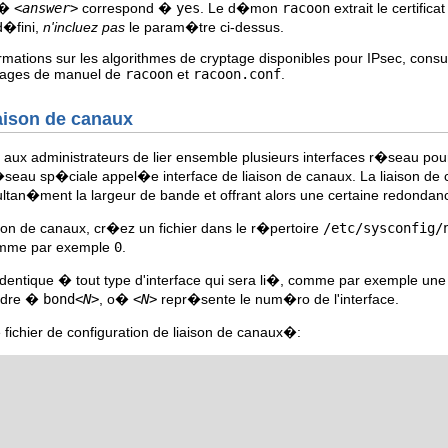
�
<answer>
correspond �
yes
. Le d�mon
racoon
extrait le certifi
d�fini,
n'incluez pas
le param�tre ci-dessus.
rmations sur les algorithmes de cryptage disponibles pour IPsec, cons
 pages de manuel de
racoon
et
racoon.conf
.
iaison de canaux
 aux administrateurs de lier ensemble plusieurs interfaces r�seau pou
r�seau sp�ciale appel�e interface de liaison de canaux. La liaison d
ultan�ment la largeur de bande et offrant alors une certaine redondan
son de canaux, cr�ez un fichier dans le r�pertoire
/etc/sysconfig/
comme par exemple
0
.
identique � tout type d'interface qui sera li�, comme par exemple une i
ndre �
bond
<N>
, o�
<N>
repr�sente le num�ro de l'interface.
fichier de configuration de liaison de canaux�: