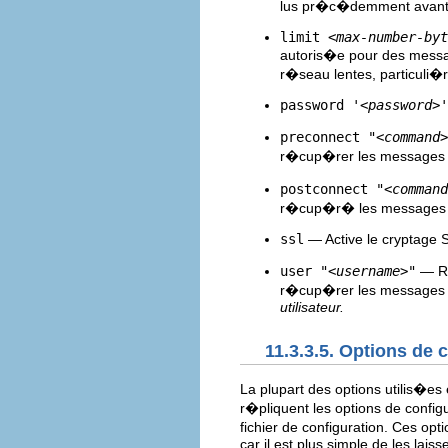
lus pr�c�demment avant 
limit
<max-number-byt
autoris�e pour des message
r�seau lentes, particuli
password '
<password>
'
preconnect "
<command>
r�cup�rer les messages po
postconnect "
<command
r�cup�r� les messages po
ssl
— Active le cryptage 
user "
<username>
"
— R
r�cup�rer les messages 
utilisateur.
11.3.3.5. Options de
La plupart des options utilis�e
r�pliquent les options de config
fichier de configuration. Ces opt
car il est plus simple de les laiss