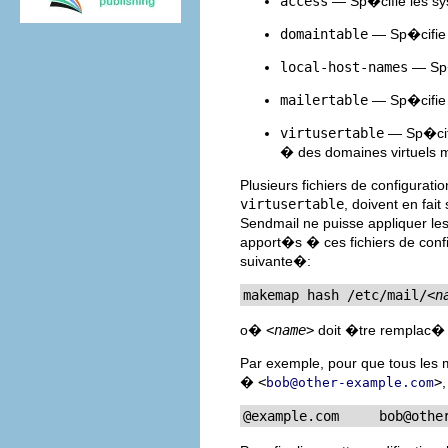
access
— Sp�cifie les sys
domaintable
— Sp�cifie
local-host-names
— Sp�c
mailertable
— Sp�cifie d
virtusertable
— Sp�cifi
� des domaines virtuels m
Plusieurs fichiers de configurat
virtusertable
, doivent en fai
Sendmail ne puisse appliquer le
apport�s � ces fichiers de con
suivante�:
makemap hash /etc/mail/
<n
o�
<name>
doit �tre remplac� p
Par exemple, pour que tous le
�
<
>
bob@other-example.com
@example.com     
bob@othe