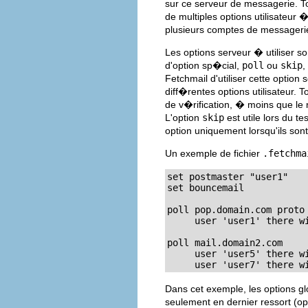
sur ce serveur de messagerie. To
de multiples options utilisateur
plusieurs comptes de messager
Les options serveur � utiliser s
d'option sp�cial,
poll
ou
skip
,
Fetchmail d'utiliser cette option 
diff�rentes options utilisateur.
de v�rification, � moins que le
L'option
skip
est utile lors du t
option uniquement lorsqu'ils son
Un exemple de fichier
.fetchma
set postmaster "user1"

set bouncemail

poll pop.domain.com proto 
     user 'user1' there wi
poll mail.domain2.com

     user 'user5' there wi
     user 'user7' there w
Dans cet exemple, les options gl
seulement en dernier ressort (o