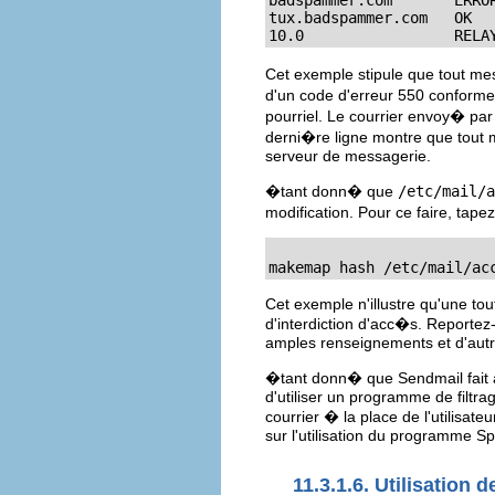
badspammer.com       ERROR
tux.badspammer.com   OK

10.0                 RELA
Cet exemple stipule que tout m
d'un code d'erreur 550 conform
pourriel. Le courrier envoy� pa
derni�re ligne montre que tout
serveur de messagerie.
�tant donn� que
/etc/mail/a
modification. Pour ce faire, ta
makemap hash /etc/mail/ac
Cet exemple n'illustre qu'une tou
d'interdiction d'acc�s. Report
amples renseignements et d'autr
�tant donn� que Sendmail fait ap
d'utiliser un programme de filtr
courrier � la place de l'utilisat
sur l'utilisation du programme 
11.3.1.6. Utilisation