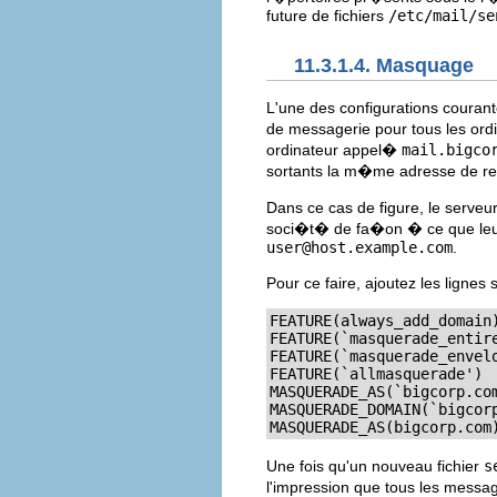
future de fichiers
/etc/mail/se
11.3.1.4. Masquage
L'une des configurations couran
de messagerie pour tous les ord
ordinateur appel�
mail.bigco
sortants la m�me adresse de re
Dans ce cas de figure, le serve
soci�t� de fa�on � ce que leur
user@host.example.com
.
Pour ce faire, ajoutez les ligne
FEATURE(always_add_domain)
FEATURE(`masquerade_entire
FEATURE(`masquerade_envelo
FEATURE(`allmasquerade')

MASQUERADE_AS(`bigcorp.com
MASQUERADE_DOMAIN(`bigcorp
MASQUERADE_AS(bigcorp.com
Une fois qu'un nouveau fichier
s
l'impression que tous les mes