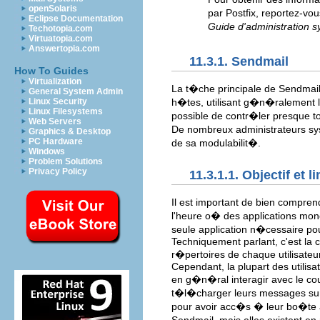
openSolaris
par Postfix, reportez-vou
Eclipse Documentation
Guide d'administration 
Techotopia.com
Virtuatopia.com
Answertopia.com
11.3.1. Sendmail
How To Guides
Virtualization
La t�che principale de Sendma
General System Admin
h�tes, utilisant g�n�ralement l
Linux Security
Linux Filesystems
possible de contr�ler presque to
Web Servers
De nombreux administrateurs sys
Graphics & Desktop
PC Hardware
de sa modulabilit�.
Windows
Problem Solutions
Privacy Policy
11.3.1.1. Objectif et l
Il est important de bien compren
l'heure o� des applications mono
seule application n�cessaire po
Techniquement parlant, c'est la 
r�pertoires de chaque utilisateur
Cependant, la plupart des utilis
en g�n�ral interagir avec le co
t�l�charger leurs messages sur l
pour avoir acc�s � leur bo�te a