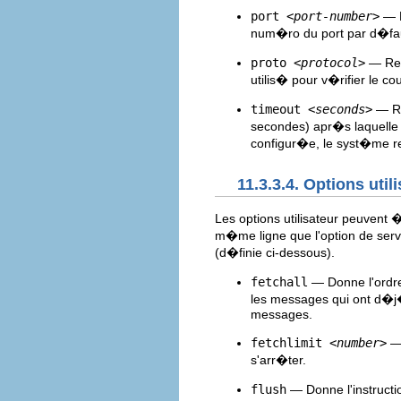
port
<port-number>
— 
num�ro du port par d�fau
proto
<protocol>
— Re
utilis� pour v�rifier le cou
timeout
<seconds>
— R
secondes) apr�s laquelle 
configur�e, le syst�me re
11.3.3.4. Options util
Les options utilisateur peuvent 
m�me ligne que l'option de serve
(d�finie ci-dessous).
fetchall
— Donne l'ordre
les messages qui ont d�j
messages.
fetchlimit
<number>
—
s'arr�ter.
flush
— Donne l'instructi