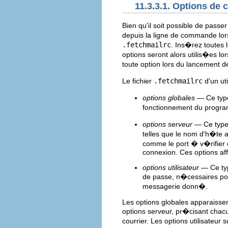
11.3.3.1. Options de 
Bien qu'il soit possible de passe
depuis la ligne de commande lors 
.fetchmailrc
. Ins�rez toutes 
options seront alors utilis�es 
toute option lors du lancement d
Le fichier
.fetchmailrc
d'un uti
options globales
— Ce type
fonctionnement du program
options serveur
— Ce type 
telles que le nom d'h�te 
comme le port � v�rifier 
connexion. Ces options aff
options utilisateur
— Ce type
de passe, n�cessaires pour 
messagerie donn�.
Les options globales apparaissen
options serveur, pr�cisant chacu
courrier. Les options utilisateur