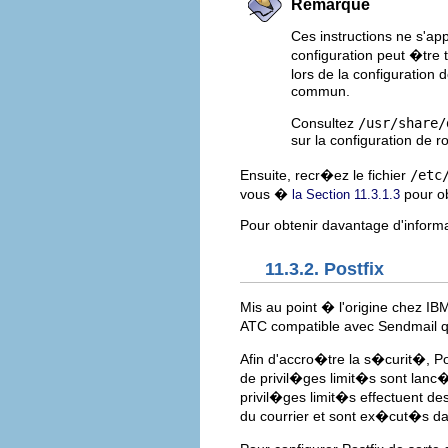
Remarque
Ces instructions ne s'a
configuration peut �tre 
lors de la configuration
commun.
Consultez
/usr/share/
sur la configuration de
Ensuite, recr�ez le fichier
/etc
vous �
pour ob
la Section 11.3.1.3
Pour obtenir davantage d'inform
11.3.2. Postfix
Mis au point � l'origine chez I
ATC compatible avec Sendmail qu
Afin d'accro�tre la s�curit�, Po
de privil�ges limit�s sont la
privil�ges limit�s effectuent de
du courrier et sont ex�cut�s dan