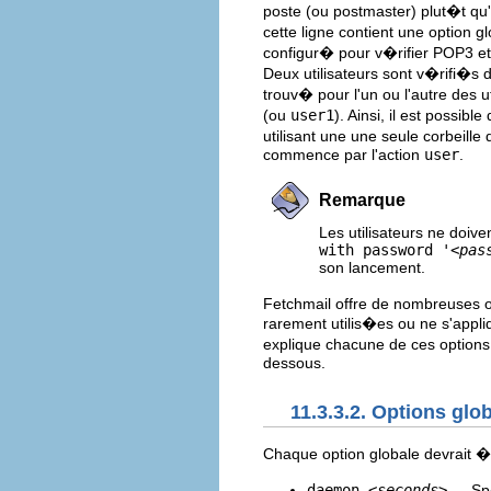
poste (ou postmaster) plut�t qu
cette ligne contient une option 
configur� pour v�rifier POP3 et 
Deux utilisateurs sont v�rifi�s
trouv� pour l'un ou l'autre des u
(ou
user1
). Ainsi, il est possib
utilisant une une seule corbeill
commence par l'action
user
.
Remarque
Les utilisateurs ne doive
with password '
<pas
son lancement.
Fetchmail offre de nombreuses op
rarement utilis�es ou ne s'appl
explique chacune de ces option
dessous.
11.3.3.2. Options glo
Chaque option globale devrait 
daemon
<seconds>
— Sp�