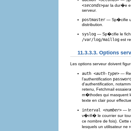
<seconds>
par la dur�e e
serveur.
postmaster
— Sp�cifie un
distribution.
syslog
— Sp�cifie le fich
/var/log/maillog
est r
11.3.3.3. Options ser
Les options serveur doivent figu
auth
<auth-type>
— Re
l'authentification
passwor
d'authentification, notam
retenu, Fetchmail essaie
m�thodes qui masquent le 
texte en clair pour effectu
interval
<number>
— In
v�rifi� le courrier sur t
ce nombre de fois). Cette
lesquels un utilisateur n