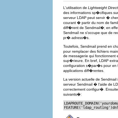
L'utilisation de
Lightweight Direc
des informations sp�cifiques sur
serveur LDAP peut servir � cher
courant � partir du nom de famil
diff�rent de Sendmail�; en effet
Sendmail ne s'occupe que de rec
pr�-adress�s.
Toutefois, Sendmail prend en ch
pour remplacer des fichiers ma
de messagerie qui fonctionnent 
sup�rieure. En bref, LDAP extrai
configuration s�par�s pour en f
applications diff�rentes.
La version actuelle de Sendmail 
serveur Sendmail � l'aide de LD
correctement configur�. Ensuite,
suivants�:
LDAPROUTE_DOMAIN('
yourdom
FEATURE('ldap_routing')dn