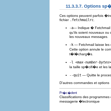
11.3.3.7. Options sp
Ces options peuvent parfois �tre
fichier
.fetchmailrc
.
-a
— Indique � Fetchmail 
qu'ils soient nouveaux o
les nouveaux messages.
-k
— Fetchmail laisse les
Cette option annule le co
t�l�charg�s.
-l
<max-number-bytes>
la taille sp�cifi�e et les 
--quit
— Quitte le proce
D'autres commandes et options
Pr�c�dent
Classifications des programmes
messagerie �lectronique