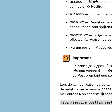
access
— Utilis� pour le 
connecter � Postfix.
aliases
— Fournit une lis
main.cf
— Repr�sente le f
configuration sont sp�cifi
master.cf
— Sp�cifie la 
effectuer la livraison de co
>transport
— Mappe les a
Important
Le fichier
/etc/postfi
r�seau venant d'un h�te 
de Postfix en tant que s
Lors de la modification de certa
de red�marrer le service
postf
meilleure fa�on consiste � tap
/sbin/service postfix res