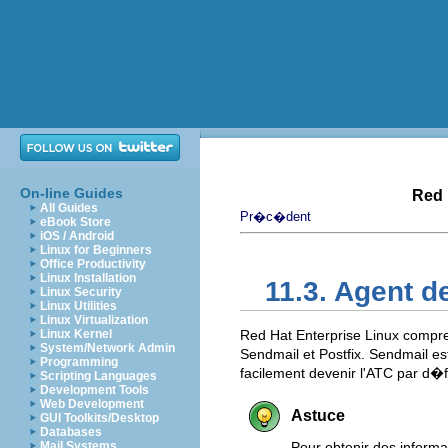
On-line Guides
Red 
All Guides
Pr�c�dent
eBook Store
iOS / Android
Linux for Beginners
Office Productivity
Linux Installation
11.3. Agent de
Linux Security
Linux Utilities
Linux Virtualization
Linux Kernel
Red Hat Enterprise Linux compre
System/Network Admin
Sendmail et Postfix. Sendmail es
Programming
facilement devenir l'ATC par d�f
Scripting Languages
Development Tools
Web Development
Astuce
GUI Toolkits/Desktop
Databases
Mail Systems
Pour obtenir des inform