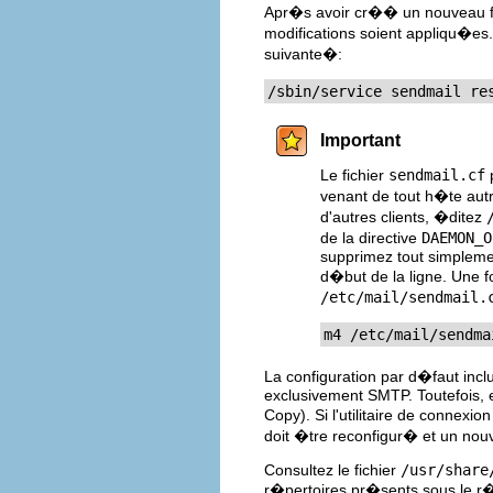
Apr�s avoir cr�� un nouveau f
modifications soient appliqu�es
suivante�:
/sbin/service sendmail re
Important
Le fichier
sendmail.cf
p
venant de tout h�te autr
d'autres clients, �ditez
de la directive
DAEMON_O
supprimez tout simpleme
d�but de la ligne. Une 
/etc/mail/sendmail.
m4 /etc/mail/sendma
La configuration par d�faut incl
exclusivement SMTP. Toutefois, e
Copy). Si l'utilitaire de connexi
doit �tre reconfigur� et un nou
Consultez le fichier
/usr/share
r�pertoires pr�sents sous le r