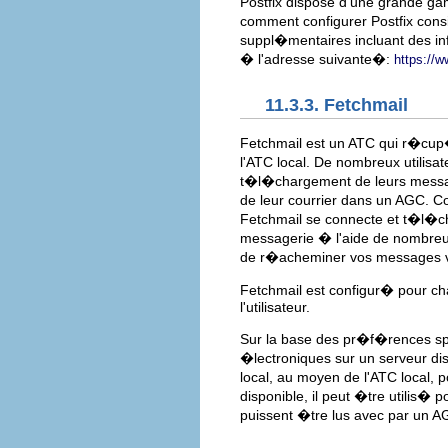
Postfix dispose d'une grande ga
comment configurer Postfix cons
suppl�mentaires incluant des in
� l'adresse suivante�:
https://w
11.3.3. Fetchmail
Fetchmail est un ATC qui r�cup�
l'ATC local. De nombreux utilisa
t�l�chargement de leurs message
de leur courrier dans un AGC. 
Fetchmail se connecte et t�l�ch
messagerie � l'aide de nombreux
de r�acheminer vos messages v
Fetchmail est configur� pour ch
l'utilisateur.
Sur la base des pr�f�rences sp
�lectroniques sur un serveur dist
local, au moyen de l'ATC local, po
disponible, il peut �tre utilis� 
puissent �tre lus avec par un A