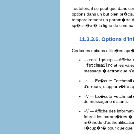
Toutefois, il se peut que dans c
options dans un but bien pr�cis.
temporairement un param�tre 
sp�cifi�e � la ligne de command
11.3.3.6. Options d'
Certaines options utilis�es ap
--configdump
— Affiche t
.fetchmailrc
et les vale
message �lectronique n'es
-s
— Ex�cute Fetchmail e
d'erreurs, d'appara�tre
-v
— Ex�cute Fetchmail en
de messagerie distants.
-V
— Affiche des informatio
fournit les param�tres � e
m�thode d'authentification.
r�cup�r� pour quelque uti