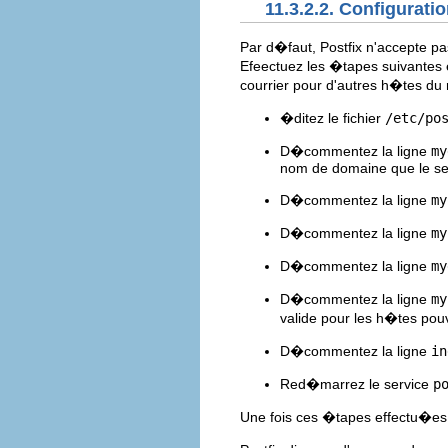
11.3.2.2. Configurat
Par d�faut, Postfix n'accepte p
Efeectuez les �tapes suivantes e
courrier pour d'autres h�tes d
�ditez le fichier
/etc/po
D�commentez la ligne
my
nom de domaine que le ser
D�commentez la ligne
my
D�commentez la ligne
my
D�commentez la ligne
my
D�commentez la ligne
my
valide pour les h�tes pou
D�commentez la ligne
in
Red�marrez le service
p
Une fois ces �tapes effectu�es, 