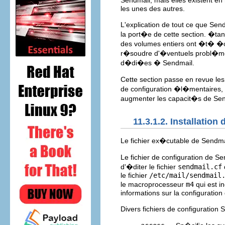
Sendmail, mais elles existent e
les unes des autres.
L'explication de tout ce que Send
la port�e de cette section. �ta
des volumes entiers ont �t� �cr
r�soudre d'�ventuels probl�m
d�di�es � Sendmail.
Cette section passe en revue les
de configuration �l�mentaires,
augmenter les capacit�s de Sen
11.3.1.2. Installatio
Le fichier ex�cutable de Sendma
Le fichier de configuration de 
d'�diter le fichier
sendmail.cf
le fichier
/etc/mail/sendmail
le macroprocesseur
m4
qui est i
informations sur la configuratio
Divers fichiers de configuration