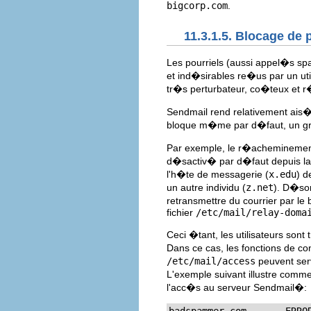
bigcorp.com
.
11.3.1.5. Blocage de 
Les pourriels (aussi appel�s s
et ind�sirables re�us par un uti
tr�s perturbateur, co�teux et 
Sendmail rend relativement ais� 
bloque m�me par d�faut, un gr
Par exemple, le r�acheminemen
d�sactiv� par d�faut depuis la v
l'h�te de messagerie (
x.edu
) d
un autre individu (
z.net
). D�so
retransmettre du courrier par le
fichier
/etc/mail/relay-doma
Ceci �tant, les utilisateurs son
Dans ce cas, les fonctions de co
/etc/mail/access
peuvent ser
L'exemple suivant illustre comme
l'acc�s au serveur Sendmail�: