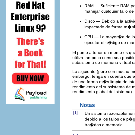
RAM — Suficiente RAM para
manejar cualquier fallo d
Disco — Debido a la activ
impactado de forma m�n
CPU — La mayor�a de los 
ejecutar el c�digo de ma
El punto a tener en mente es qu
utiliza tan poco como sea posibl
subsistema de memoria virtual e
Lo siguiente (pero con mucho me
embargo, tenga en cuenta que e
de una forma m�s limpia de inte
rendimiento del subsistema de m
rendimiento global del sistema).
Notas
[1]
Un sistema razonablemen
debido a los fallos de p�
tra�das a memoria.