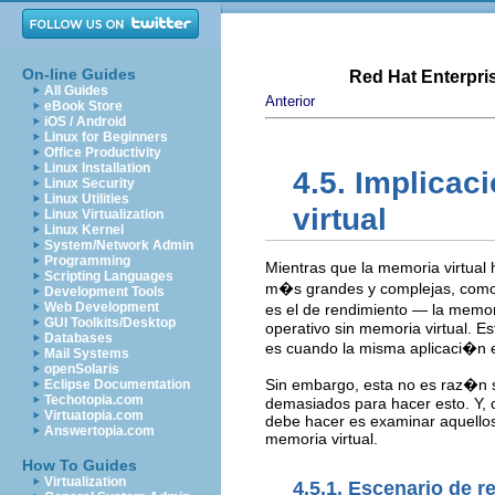
On-line Guides
Red Hat Enterpri
All Guides
Anterior
eBook Store
iOS / Android
Linux for Beginners
Office Productivity
Linux Installation
4.5. Implicac
Linux Security
Linux Utilities
virtual
Linux Virtualization
Linux Kernel
System/Network Admin
Programming
Mientras que la memoria virtua
Scripting Languages
m�s grandes y complejas, como c
Development Tools
Web Development
es el de rendimiento — la memor
GUI Toolkits/Desktop
operativo sin memoria virtual. E
Databases
es cuando la misma aplicaci�n 
Mail Systems
openSolaris
Sin embargo, esta no es raz�n su
Eclipse Documentation
Techotopia.com
demasiados para hacer esto. Y, 
Virtuatopia.com
debe hacer es examinar aquellos
Answertopia.com
memoria virtual.
How To Guides
Virtualization
4.5.1. Escenario de r