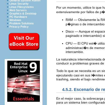
General System Admin
Linux Security
Linux Filesystems
Por un momento, utilice lo que 
Web Servers
extensivamente por fallos de p�g
Graphics & Desktop
PC Hardware
RAM — Obviamente la RAM 
Windows
Problem Solutions
p�ginas o de intercambio
Privacy Policy
Disco — Aunque el espaci
paginado e intercambio) si
CPU — El CPU est� utiliza
administraci�n de memoria
intercambio.
La naturaleza interrelacionada 
conducir a problemas graves de 
Todo lo que se necesita es un s
ejecutando casi en sus l�mites 
trashing, siendo el bajo rendimien
4.5.2. Escenario de 
En el mejor caso, la sobrecarga
para un sistema bien configurad