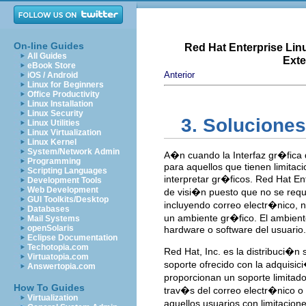
On-line Guides
Red Hat Enterprise Lin
All Guides
Exte
eBook Store
Anterior
iOS / Android
Linux for Beginners
Office Productivity
Linux Installation
Linux Security
3. Soluciones
Linux Utilities
Linux Virtualization
Linux Kernel
System/Network Admin
A�n cuando la Interfaz gr�fica 
Programming
para aquellos que tienen limitaci
Scripting Languages
interpretar gr�ficos. Red Hat En
Development Tools
Web Development
de visi�n puesto que no se requ
GUI Toolkits/Desktop
incluyendo correo electr�nico, 
Databases
un ambiente gr�fico. El ambient
Mail Systems
openSolaris
hardware o software del usuario.
Eclipse Documentation
Techotopia.com
Red Hat, Inc. es la distribuci�n
Virtuatopia.com
soporte ofrecido con la adquisic
Answertopia.com
proporcionan un soporte limitado
How To Guides
trav�s del correo electr�nico o
Virtualization
aquellos usuarios con limitacion