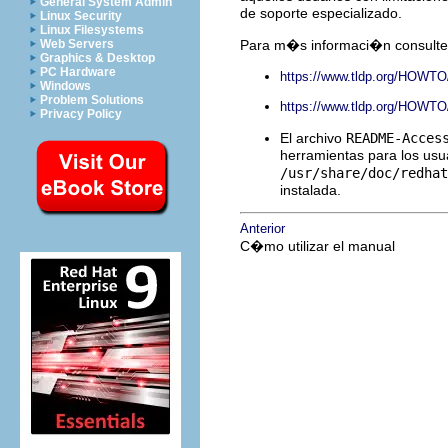
General System Admin
de soporte especializado.
Linux Security
Linux Filesystems
Web Servers
Para m�s informaci�n consulte
Graphics & Desktop
PC Hardware
https://www.tldp.org/HOWTO
Windows
Problem Solutions
https://www.tldp.org/HOWT
Privacy Policy
El archivo
README-Acces
herramientas para los usu
/usr/share/doc/redhat
instalada.
Anterior
C�mo utilizar el manual