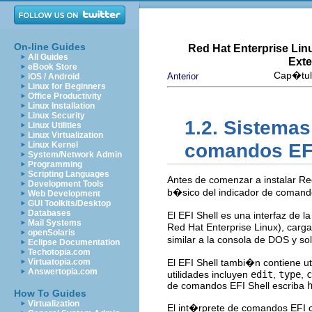
On-line Guides
Red Hat Enterprise Lin
All Guides
Exte
eBook Store
Cap�tulo
Anterior
iOS / Android
Linux for Beginners
Office Productivity
Linux Installation
Linux Security
1.2. Sistemas
Linux Utilities
Linux Virtualization
Linux Kernel
comandos EF
System/Network Admin
Programming
Scripting Languages
Antes de comenzar a instalar Re
Development Tools
b�sico del indicador de comando
Web Development
GUI Toolkits/Desktop
Databases
El EFI Shell es una interfaz de l
Mail Systems
Red Hat Enterprise Linux), cargar
openSolaris
similar a la consola de DOS y 
Eclipse Documentation
Techotopia.com
Virtuatopia.com
El EFI Shell tambi�n contiene ut
Answertopia.com
utilidades incluyen
edit
,
type
,
c
de comandos EFI Shell escriba
How To Guides
Virtualization
El int�rprete de comandos EFI 