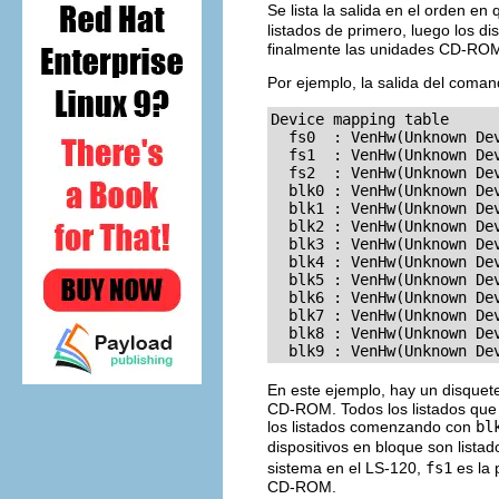
Se lista la salida en el orden e
listados de primero, luego los 
finalmente las unidades CD-RO
Por ejemplo, la salida del coma
Device mapping table

  fs0  : VenHw(Unknown Dev
  fs1  : VenHw(Unknown Dev
  fs2  : VenHw(Unknown De
  blk0 : VenHw(Unknown Dev
  blk1 : VenHw(Unknown Dev
  blk2 : VenHw(Unknown Dev
  blk3 : VenHw(Unknown Dev
  blk4 : VenHw(Unknown Dev
  blk5 : VenHw(Unknown Dev
  blk6 : VenHw(Unknown De
  blk7 : VenHw(Unknown Dev
  blk8 : VenHw(Unknown Dev
  blk9 : VenHw(Unknown De
En este ejemplo, hay un disqu
CD-ROM. Todos los listados qu
los listados comenzando con
bl
dispositivos en bloque son listad
sistema en el LS-120,
fs1
es la 
CD-ROM.