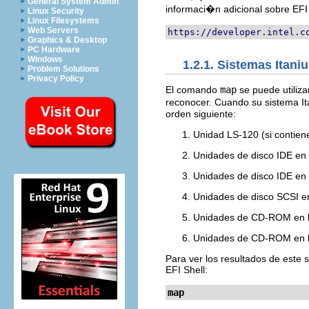
General System Admin
informaci�n adicional sobre EFI 
Linux Security
Linux Filesystems
Web Servers
https://developer.intel.c
Graphics & Desktop
PC Hardware
Windows
1.2.1. Sistemas Itan
Problem Solutions
Privacy Policy
El comando
map
se puede utiliza
reconocer. Cuando su sistema It
orden siguiente:
Unidad LS-120 (si contien
Unidades de disco IDE en l
Unidades de disco IDE en 
Unidades de disco SCSI en
Unidades de CD-ROM en la
Unidades de CD-ROM en la
Para ver los resultados de este
EFI Shell:
map