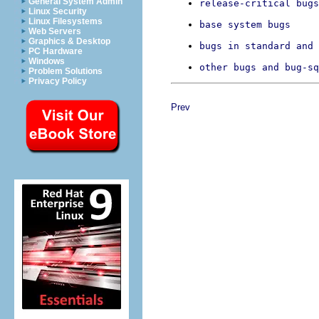
General System Admin
release-critical bugs
Linux Security
Linux Filesystems
base system bugs
Web Servers
Graphics & Desktop
bugs in standard and 
PC Hardware
Windows
other bugs and bug-sq
Problem Solutions
Privacy Policy
Prev