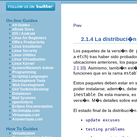
On-line Guides
All Guides
Prev
eBook Store
iOS / Android
Linux for Beginners
2.1.4 La distribuci�
Office Productivity
Linux Installation
Los paquetes de la versi�n
de 
Linux Security
Linux Utilities
a
etch
) tras haber sido probado
Linux Virtualization
ubicaciones anteriores, los paqu
Linux Kernel
). Asimismo, tambi�n est�
2.1.10
System/Network Admin
Programming
funciones que en la rama
estab
Scripting Languages
Development Tools
Estos paquetes deben estar en s
Web Development
poder instalarse; adem�s, deben
GUI Toolkits/Desktop
Databases
inestable
. De esta manera, es
Mail Systems
versi�n. M�s detalles sobre e
openSolaris
Eclipse Documentation
El estado final de la distribuci�
Techotopia.com
Virtuatopia.com
Answertopia.com
update excuses
How To Guides
testing problems
Virtualization