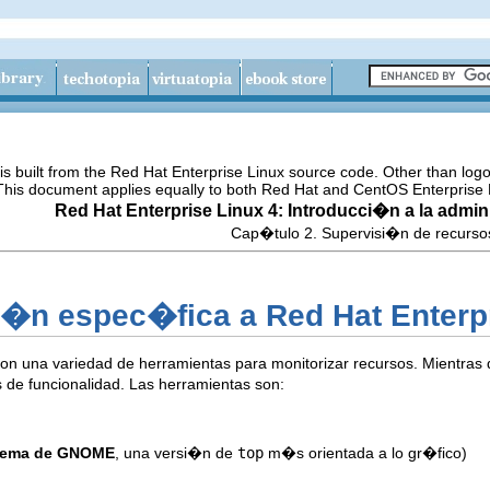
s built from the Red Hat Enterprise Linux source code. Other than lo
 This document applies equally to both Red Hat and CentOS Enterprise 
Red Hat Enterprise Linux 4: Introducci�n a la admi
Cap�tulo 2. Supervisi�n de recurso
ci�n espec�fica a Red Hat Enterp
con una variedad de herramientas para monitorizar recursos. Mientras
 de funcionalidad. Las herramientas son:
stema de GNOME
, una versi�n de
top
m�s orientada a lo gr�fico)