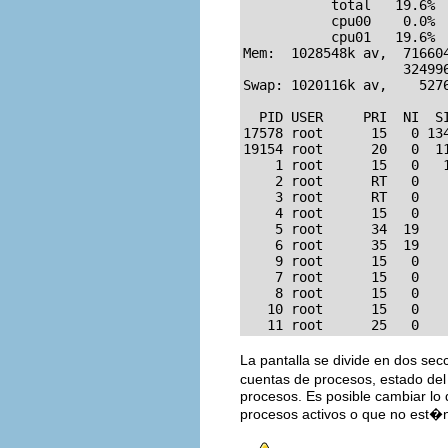
           total   19.6% 
           cpu00    0.0% 
           cpu01   19.6% 
Mem:  1028548k av,  71660
                    324996
Swap: 1020116k av,    527
  PID USER     PRI  NI  S
17578 root      15   0 13
19154 root      20   0  1
    1 root      15   0   
    2 root      RT   0   
    3 root      RT   0   
    4 root      15   0   
    5 root      34  19   
    6 root      35  19   
    9 root      15   0   
    7 root      15   0   
    8 root      15   0   
   10 root      15   0   
   11 root      25   0   
La pantalla se divide en dos se
cuentas de procesos, estado del
procesos. Es posible cambiar lo
procesos activos o que no est�