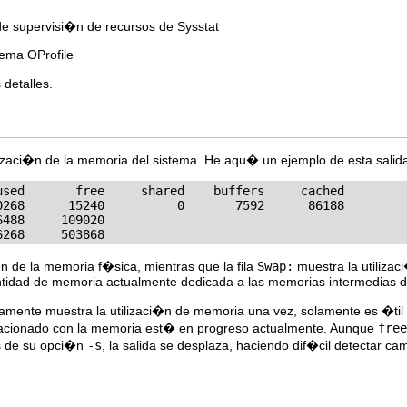
de supervisi�n de recursos de Sysstat
stema OProfile
detalles.
lizaci�n de la memoria del sistema. He aqu� un ejemplo de esta salid
used       free     shared    buffers     cached

0268      15240          0       7592      86188

488     109020

6268     503868
�n de la memoria f�sica, mientras que la fila
Swap:
muestra la utilizac
tidad de memoria actualmente dedicada a las memorias intermedias del
amente muestra la utilizaci�n de memoria una vez, solamente es �til 
acionado con la memoria est� en progreso actualmente. Aunque
free
s de su opci�n
-s
, la salida se desplaza, haciendo dif�cil detectar ca