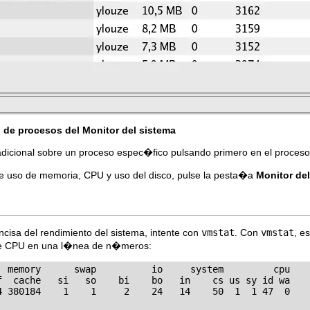
o de procesos
del
Monitor del sistema
dicional sobre un proceso espec�fico pulsando primero en el proces
de uso de memoria, CPU y uso del disco, pulse la pesta�a
Monitor de
sa del rendimiento del sistema, intente con
vmstat
. Con
vmstat
, e
 de CPU en una l�nea de n�meros:
  memory      swap          io     system         cpu

f  cache   si   so    bi    bo   in    cs us sy id wa

4 380184    1    1     2    24   14    50  1  1 47  0