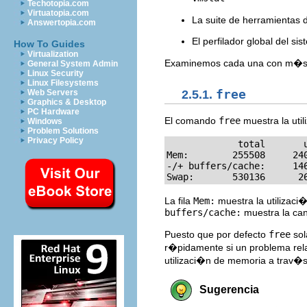
Techotopia.com
Virtuatopia.com
La suite de herramientas 
Answertopia.com
El perfilador global del si
How To Guides
Virtualization
Examinemos cada una con m�s 
General System Admin
Linux Security
Linux Filesystems
2.5.1.
free
Web Servers
Graphics & Desktop
PC Hardware
El comando
free
muestra la uti
Windows
Problem Solutions
Privacy Policy
             total       
Mem:        255508     24
-/+ buffers/cache:     146
Swap:       530136      2
La fila
Mem:
muestra la utilizaci
buffers/cache:
muestra la can
Puesto que por defecto
free
sol
r�pidamente si un problema rel
utilizaci�n de memoria a trav�
Sugerencia