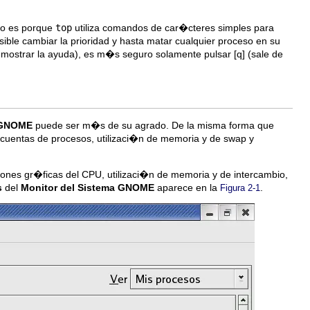
to es porque
top
utiliza comandos de car�cteres simples para
sible cambiar la prioridad y hasta matar cualquier proceso en su
mostrar la ayuda), es m�s seguro solamente pulsar
[q]
(sale de
a GNOME
puede ser m�s de su agrado. De la misma forma que
 cuentas de procesos, utilizaci�n de memoria y de swap y
nes gr�ficas del CPU, utilizaci�n de memoria y de intercambio,
s
del
Monitor del Sistema GNOME
aparece en la
.
Figura 2-1