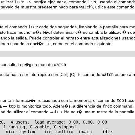
utilizar
free -s
, ser�a ejecutar el comando
free
usando el coman
ntervalo de muestra predeterminado para
watch
), utilice este comando
ta el comando
free
cada dos segundos, limpiando la pantalla para most
Esto hace mucho m�s f�cil determinar c�mo cambia la utilizaci�n de
do la salida. Puede controlar el retraso entre actualizaciones usan
altado usando la opci�n
-d
, como en el comando siguiente:
 consulte la p�gina man de
watch
.
ecuta hasta ser interrupido con
[Ctrl]
-
[C]
. El comando
watch
es uno a r
mente informaci�n relacionada con la memoria, el comando
top
hace 
ria —
top
lo monitoriza todo. Adem�s, a diferencia de
free
command, e
ad de utilizar el comando
watch
. He aqu� una muestra de la pantalla
20,  4 users,  load average: 0.00, 0.00, 0.00

 1 running, 0 zombie, 0 stopped

   nice  system    irq  softirq  iowait    idle
