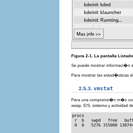
Figura 2-1. La pantalla
Listad
Se puede mostrar informaci�n a
Para mostrar las estad�sticas 
2.5.3.
vmstat
Para una comprensi�n m�s conci
swap, E/S, sistema y actividad
procs                    
 r  b   swpd   free   buf
 0  0   5276 315000 13074