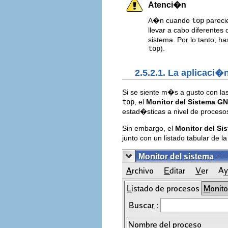
Atenci�n
A�n cuando
top
parecie
llevar a cabo diferentes
sistema. Por lo tanto, h
top
).
2.5.2.1. La aplicaci�
Si se siente m�s a gusto con las
top
, el
Monitor del Sistema 
estad�sticas a nivel de proceso
Sin embargo, el
Monitor del S
junto con un listado tabular de l