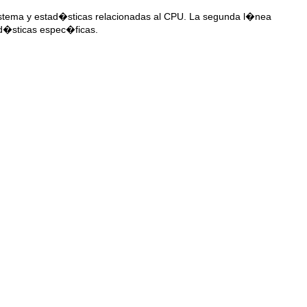
istema y estad�sticas relacionadas al CPU. La segunda l�nea
d�sticas espec�ficas.