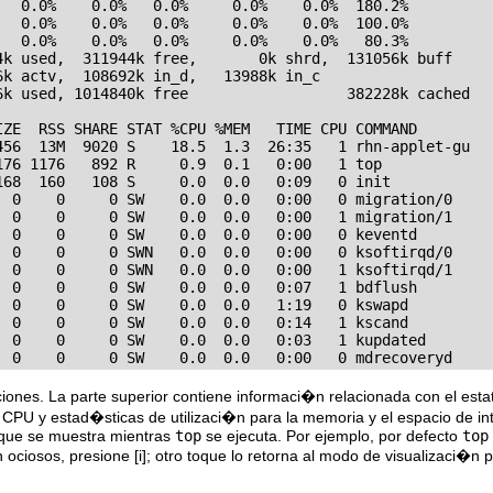
   0.0%    0.0%   0.0%     0.0%    0.0%  180.2%

   0.0%    0.0%   0.0%     0.0%    0.0%  100.0%

   0.0%    0.0%   0.0%     0.0%    0.0%   80.3%

4k used,  311944k free,       0k shrd,  131056k buff

k actv,  108692k in_d,   13988k in_c

6k used, 1014840k free                  382228k cached

IZE  RSS SHARE STAT %CPU %MEM   TIME CPU COMMAND

456  13M  9020 S    18.5  1.3  26:35   1 rhn-applet-gu

176 1176   892 R     0.9  0.1   0:00   1 top

168  160   108 S     0.0  0.0   0:09   0 init

  0    0     0 SW    0.0  0.0   0:00   0 migration/0

  0    0     0 SW    0.0  0.0   0:00   1 migration/1

  0    0     0 SW    0.0  0.0   0:00   0 keventd

  0    0     0 SWN   0.0  0.0   0:00   0 ksoftirqd/0

  0    0     0 SWN   0.0  0.0   0:00   1 ksoftirqd/1

  0    0     0 SW    0.0  0.0   0:07   1 bdflush

  0    0     0 SW    0.0  0.0   1:19   0 kswapd

  0    0     0 SW    0.0  0.0   0:14   1 kscand

  0    0     0 SW    0.0  0.0   0:03   1 kupdated

  0    0     0 SW    0.0  0.0   0:00   0 mdrecoveryd
cciones. La parte superior contiene informaci�n relacionada con el es
 CPU y estad�sticas de utilizaci�n para la memoria y el espacio de i
 que se muestra mientras
top
se ejecuta. Por ejemplo, por defecto
top
n ociosos, presione
[i]
; otro toque lo retorna al modo de visualizaci�n