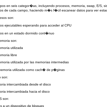
mpos en seis categor�as, incluyendo procesos, memoria, swap, E/S, s
dos de cada campo, haciendo m�s f�cil escanear datos para ver esta
esos son:
s ejecutables esperando para acceder al CPU
os en un estado dormido cont�nuo
emoria son:
moria utilizada
moria libre
oria utilizada por las memorias intermedias
memoria utilizada como cach� de p�ginas
 son:
ia intercambiada desde el disco
ia intercambiada hacia el disco
S son:
 a un dispositivo de bloques