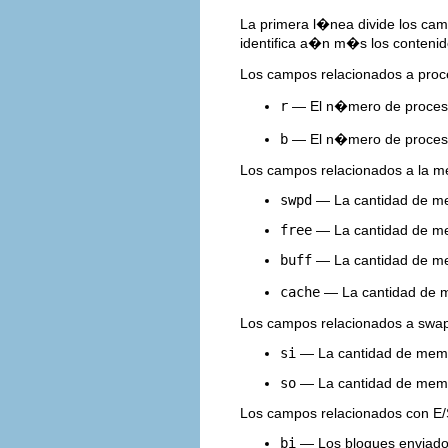
La primera l�nea divide los ca
identifica a�n m�s los conteni
Los campos relacionados a proc
r
— El n�mero de proceso
b
— El n�mero de proces
Los campos relacionados a la m
swpd
— La cantidad de me
free
— La cantidad de me
buff
— La cantidad de mem
cache
— La cantidad de 
Los campos relacionados a swap
si
— La cantidad de memor
so
— La cantidad de memor
Los campos relacionados con E/
bi
— Los bloques enviados