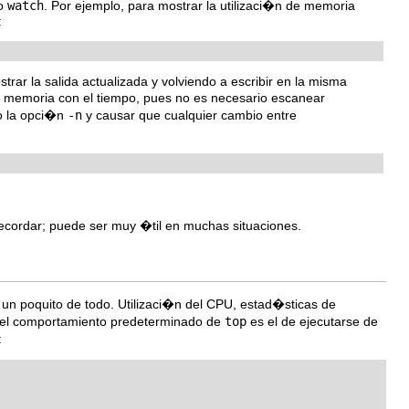
do
watch
. Por ejemplo, para mostrar la utilizaci�n de memoria
:
rar la salida actualizada y volviendo a escribir en la misma
 memoria con el tiempo, pues no es necesario escanear
do la opci�n
-n
y causar que cualquier cambio entre
ecordar; puede ser muy �til en muchas situaciones.
un poquito de todo. Utilizaci�n del CPU, estad�sticas de
l comportamiento predeterminado de
top
es el de ejecutarse de
: