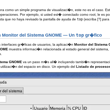
ra como un simple programa de visualizaci�n, este no es el caso. Es
 operaciones. Por ejemplo, si usted est� conectado como root, le es po
asta que no haya revisado la pantalla de ayuda de
top
(escriba
[?]
para 
n
Monitor del Sistema GNOME
— Un
top
gr�fico
 interfaces gr�ficas de usuarios, la aplicaci�n
Monitor del Sistem
GNOME
muestra informaci�n relacionada al estado general del sistema,
s.
istema GNOME
va un paso m�s all� incluyendo tambi�n representacio
a utilizaci�n del espacio en disco. Un ejemplo del
Listado de proceso