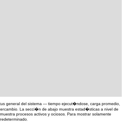
tatus general del sistema — tiempo ejecut�ndose, carga promedio,
ntercambio. La secci�n de abajo muestra estad�sticas a nivel de
muestra procesos activos y ociosos. Para mostrar solamente
 predeterminado.