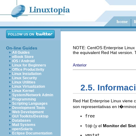
NOTE: CentOS Enterprise Linux i
On-line Guides
the equivalent Red Hat version.
All Guides
eBook Store
iOS / Android
Anterior
Linux for Beginners
Office Productivity
Linux Installation
Linux Security
Linux Utilities
2.5. Informa
Linux Virtualization
Linux Kernel
System/Network Admin
Programming
Red Hat Enterprise Linux viene 
Scripting Languages
son representativas en t�rminos
Development Tools
Web Development
free
GUI Toolkits/Desktop
Databases
Mail Systems
top
(y el
Monitor del Si
openSolaris
Eclipse Documentation
vmstat