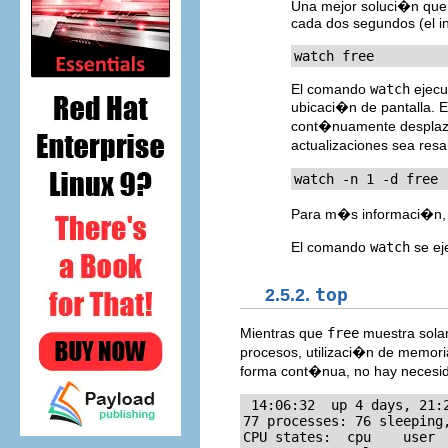
Una mejor soluci�n que 
cada dos segundos (el i
watch free
El comando
watch
ejecu
ubicaci�n de pantalla. 
cont�nuamente desplazan
actualizaciones sea res
watch -n 1 -d free
Para m�s informaci�n,
El comando
watch
se ej
2.5.2.
top
Mientras que
free
muestra sola
procesos, utilizaci�n de memo
forma cont�nua, no hay necesid
 14:06:32  up 4 days, 21:
77 processes: 76 sleeping,
CPU states:  cpu    user 