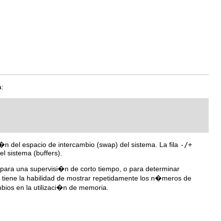
a:
i�n del espacio de intercambio (swap) del sistema. La fila
-/+
 sistema (buffers).
para una supervisi�n de corto tiempo, o para determinar
tiene la habilidad de mostrar repetidamente los n�meros de
mbios en la utilizaci�n de memoria.