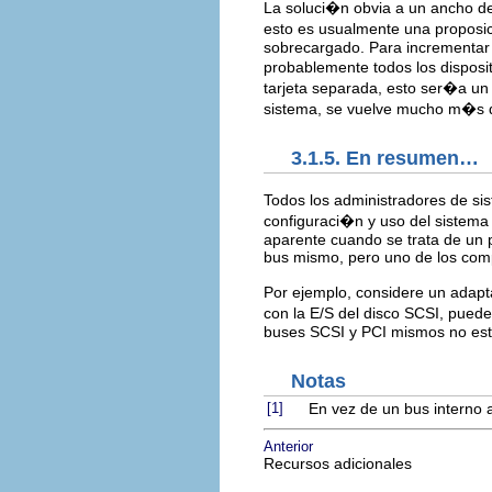
La soluci�n obvia a un ancho de
esto es usualmente una proposic
sobrecargado. Para incrementar 
probablemente todos los disposi
tarjeta separada, esto ser�a un p
sistema, se vuelve mucho m�s d
3.1.5. En resumen…
Todos los administradores de s
configuraci�n y uso del sistema
aparente cuando se trata de un 
bus mismo, pero uno de los com
Por ejemplo, considere un adap
con la E/S del disco SCSI, pued
buses SCSI y PCI mismos no est
Notas
[1]
En vez de un bus interno
Anterior
Recursos adicionales