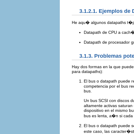
3.1.2.1. Ejemplos de
He aqu� algunos datapaths t�p
Datapath de CPU a cach�
Datapath de procesador 
3.1.3. Problemas pot
Hay dos formas en la que puede
para datapaths):
El bus o datapath puede re
competencia por el bus red
bus.
Un bus SCSI con discos du
altamente activas saturan
dispositivo en el mismo bus
bus es lenta, a�n si cada
El bus o datapath puede s
este caso, las caracter�st