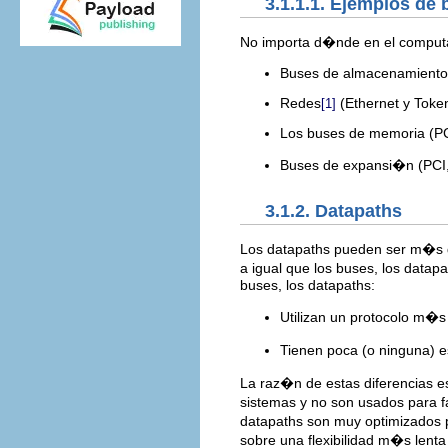
3.1.1.1. Ejemplos de
No importa d�nde en el comput
Buses de almacenamiento
Redes
(Ethernet y Toke
[1]
Los buses de memoria (
Buses de expansi�n (PCI,
3.1.2. Datapaths
Los datapaths pueden ser m�s di
a igual que los buses, los datap
buses, los datapaths:
Utilizan un protocolo m�s s
Tienen poca (o ninguna) 
La raz�n de estas diferencias 
sistemas y no son usados para fa
datapaths son muy optimizados pa
sobre una flexibilidad m�s lent