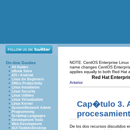
NOTE: CentOS Enterprise Linux i
On-line Guides
name changes CentOS Enterprise 
All Guides
eBook Store
applies equally to both Red Hat
iOS / Android
Red Hat Enterpri
Linux for Beginners
Anterior
Office Productivity
Linux Installation
Linux Security
Linux Utilities
Linux Virtualization
Cap�tulo 3. 
Linux Kernel
System/Network Admin
procesamien
Programming
Scripting Languages
Development Tools
Web Development
De los dos recursos discutidos 
GUI Toolkits/Desktop