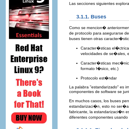
Las secciones siguientes explor
3.1.1. Buses
Como se mencion� anteriormente
de protocolo para asegurarse de
buses tienen otras caracter�stica
Caracter�sticas el�ctrica
velocidades de se�ales, e
Caracter�sticas mec�nicas
formato f�sico, etc.)
Protocolo est�ndar
La palabra "estandarizado" es im
componentes de software se jun
En muchos casos, los buses perm
estandarizaci�n, esto no ser�a
fabricante, la estandarizaci�n 
diferentes componentes usando