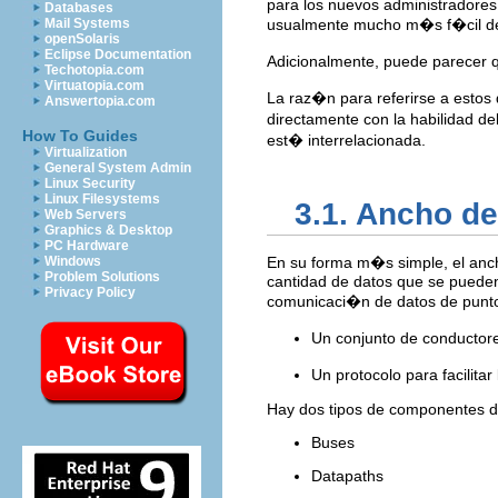
para los nuevos administradores
Databases
Mail Systems
usualmente mucho m�s f�cil d
openSolaris
Eclipse Documentation
Adicionalmente, puede parecer
Techotopia.com
Virtuatopia.com
La raz�n para referirse a estos
Answertopia.com
directamente con la habilidad d
How To Guides
est� interrelacionada.
Virtualization
General System Admin
Linux Security
Linux Filesystems
3.1. Ancho d
Web Servers
Graphics & Desktop
PC Hardware
Windows
En su forma m�s simple, el anch
Problem Solutions
cantidad de datos que se pueden
Privacy Policy
comunicaci�n de datos de punto
Un conjunto de conductore
Un protocolo para facilita
Hay dos tipos de componentes de
Buses
Datapaths