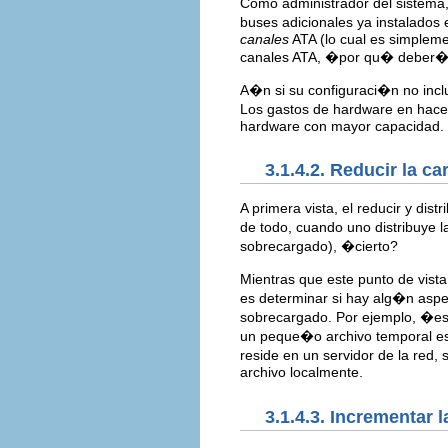
Como administrador del sistema
buses adicionales ya instalados
canales
ATA (lo cual es simpleme
canales ATA, �por qu� deber�a
A�n si su configuraci�n no inclu
Los gastos de hardware en hace
hardware con mayor capacidad.
3.1.4.2. Reducir la ca
A primera vista, el reducir y di
de todo, cuando uno distribuye 
sobrecargado), �cierto?
Mientras que este punto de vista
es determinar si hay alg�n aspe
sobrecargado. Por ejemplo, �es
un peque�o archivo temporal es e
reside en un servidor de la red,
archivo localmente.
3.1.4.3. Incrementar 