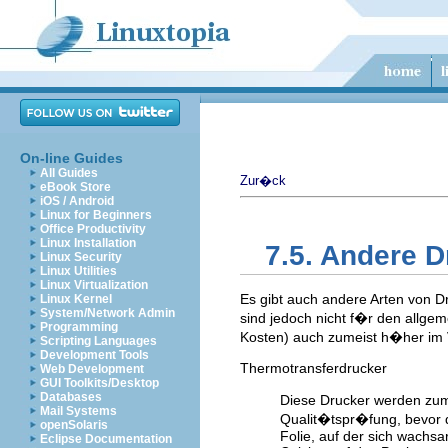
On-line Guides
All Guides
Zur�ck
eBook Store
iOS / Android
Linux for Beginners
Office Productivity
Linux Installation
7.5. Andere D
Linux Security
Linux Utilities
Linux Virtualization
Es gibt auch andere Arten von D
Linux Kernel
System/Network Admin
sind jedoch nicht f�r den allge
Programming
Kosten) auch zumeist h�her im 
Scripting Languages
Development Tools
Thermotransferdrucker
Web Development
GUI Toolkits/Desktop
Databases
Diese Drucker werden zum
Mail Systems
Qualit�tspr�fung, bevor d
openSolaris
Folie, auf der sich wachs
Eclipse Documentation