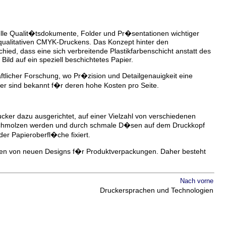
lle Qualit�tsdokumente, Folder und Pr�sentationen wichtiger
 qualitativen CMYK-Druckens. Das Konzept hinter den
ed, dass eine sich verbreitende Plastikfarbenschicht anstatt des
ild auf ein speziell beschichtetes Papier.
aftlicher Forschung, wo Pr�zision und Detailgenauigkeit eine
ker sind bekannt f�r deren hohe Kosten pro Seite.
ucker dazu ausgerichtet, auf einer Vielzahl von verschiedenen
eschmolzen werden und durch schmale D�sen auf dem Druckkopf
der Papieroberfl�che fixiert.
ucken von neuen Designs f�r Produktverpackungen. Daher besteht
Nach vorne
Druckersprachen und Technologien