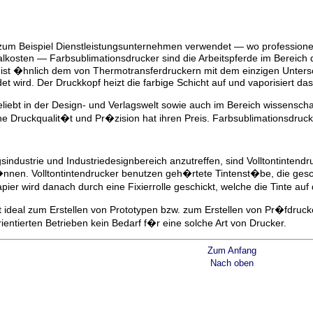
zum Beispiel Dienstleistungsunternehmen verwendet — wo professione
alkosten — Farbsublimationsdrucker sind die Arbeitspferde im Bereich
ist �hnlich dem von Thermotransferdruckern mit dem einzigen Unterschi
 wird. Der Druckkopf heizt die farbige Schicht auf und vaporisiert das B
eliebt in der Design- und Verlagswelt sowie auch im Bereich wissensch
che Druckqualit�t und Pr�zision hat ihren Preis. Farbsublimationsdruc
industrie und Industriedesignbereich anzutreffen, sind Volltontintendr
�nnen. Volltontintendrucker benutzen geh�rtete Tintenst�be, die g
er wird danach durch eine Fixierrolle geschickt, welche die Tinte auf 
ist ideal zum Erstellen von Prototypen bzw. zum Erstellen von Pr�fdr
ientierten Betrieben kein Bedarf f�r eine solche Art von Drucker.
Zum Anfang
Nach oben