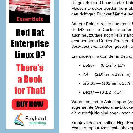
Umgekehrt sind Laser- oder Tin
Massen-Drucker werden normale
den richtigen Drucker f�r die je
Andere Faktoren, die ebenso in
Herk�mmliche Drucker konnten le
auch heutzutage noch kein stan
gesehen kann Duplex-Drucken di
Verbrauchsmaterialien
gesenkt w
Ein anderer Faktor, der in Bet
Letter
— (8 1/2" x 11")
A4
— (210mm x 297mm)
JIS B5
— (182mm x 257m
Legal
— (8 1/2" x 14")
Wenn bestimmte Abteilungen (wie
sogenannte
Gro�format
-Drucke
die auch f�hig sind sogar noch
Zus�tzlich dazu sollten High-En
Evaluierungsprozess miteinbezo