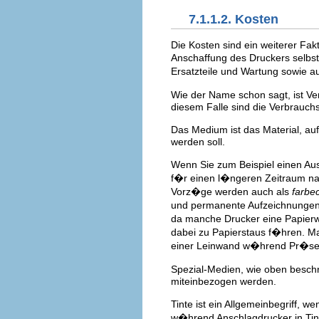
7.1.1.2. Kosten
Die Kosten sind ein weiterer Fak
Anschaffung des Druckers selbst
Ersatzteile und Wartung sowie 
Wie der Name schon sagt, ist Ve
diesem Falle sind die Verbrauch
Das Medium ist das Material, au
werden soll.
Wenn Sie zum Beispiel einen Aus
f�r einen l�ngeren Zeitraum na
Vorz�ge werden auch als
farbe
und permanente Aufzeichnungen)
da manche Drucker eine Papierwe
dabei zu Papierstaus f�hren. M
einer Leinwand w�hrend Pr�se
Spezial-Medien, wie oben beschr
miteinbezogen werden.
Tinte ist ein Allgemeinbegriff, 
w�hrend Anschlagdrucker in Tin