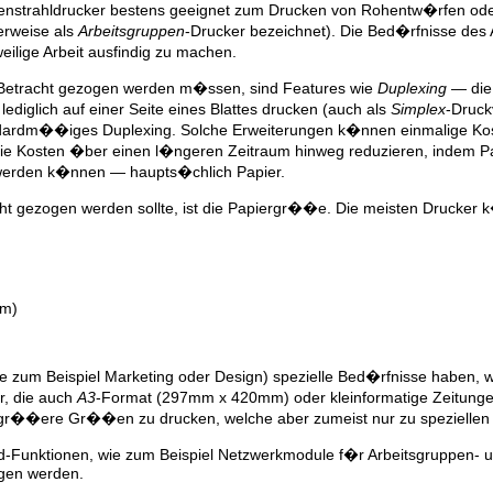
tenstrahldrucker bestens geeignet zum Drucken von Rohentw�rfen ode
rweise als
Arbeitsgruppen
-Drucker bezeichnet). Die Bed�rfnisse des 
weilige Arbeit ausfindig zu machen.
 Betracht gezogen werden m�ssen, sind Features wie
Duplexing
— die 
diglich auf einer Seite eines Blattes drucken (auch als
Simplex
-Druck
dardm��iges Duplexing. Solche Erweiterungen k�nnen einmalige Koste
e Kosten �ber einen l�ngeren Zeitraum hinweg reduzieren, indem Pap
erden k�nnen — haupts�chlich Papier.
racht gezogen werden sollte, ist die Papiergr��e. Die meisten Druc
m)
 zum Beispiel Marketing oder Design) spezielle Bed�rfnisse haben, wi
r, die auch
A3
-Format (297mm x 420mm) oder kleinformatige Zeitungen
 gr��ere Gr��en zu drucken, welche aber zumeist nur zu spezielle
d-Funktionen, wie zum Beispiel Netzwerkmodule f�r Arbeitsgruppen- u
gen werden.