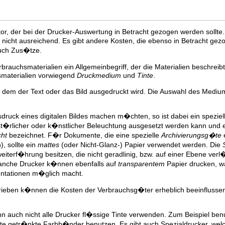
tor, der bei der Drucker-Auswertung in Betracht gezogen werden sollte.
 nicht ausreichend. Es gibt andere Kosten, die ebenso in Betracht g
auch Zus�tze.
rbrauchsmaterialien ein Allgemeinbegriff, der die Materialien beschr
smaterialien vorwiegend
Druckmedium
und
Tinte
.
f dem der Text oder das Bild ausgedruckt wird. Die Auswahl des Medium
druck eines digitalen Bildes machen m�chten, so ist dabei ein speziel
t�rlicher oder k�nstlicher Beleuchtung ausgesetzt werden kann und
cht
bezeichnet. F�r Dokumente, die eine spezielle
Archivierungsg�te
e
, sollte ein
mattes
(oder Nicht-Glanz-) Papier verwendet werden. Die
iterf�hrung besitzen, die nicht geradlinig, bzw. auf einer Ebene ve
anche Drucker k�nnen ebenfalls auf
transparentem
Papier drucken, wa
ntationen m�glich macht.
ieben k�nnen die Kosten der Verbrauchsg�ter erheblich beeinflussen
wenn auch nicht alle Drucker fl�ssige Tinte verwenden. Zum Beispiel ben
te getr�nkte Farbb�nder benutzen. Es gibt auch Spezialdrucker, we