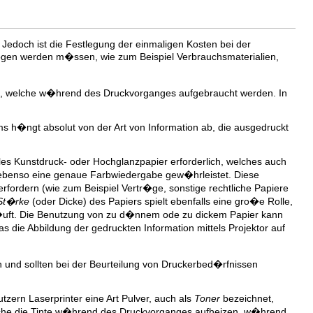
 Jedoch ist die Festlegung der einmaligen Kosten bei der
ezogen werden m�ssen, wie zum Beispiel Verbrauchsmaterialien,
eibt, welche w�hrend des Druckvorganges aufgebraucht werden. In
s h�ngt absolut von der Art von Information ab, die ausgedruckt
les Kunstdruck- oder Hochglanzpapier erforderlich, welches auch
 ebenso eine genaue Farbwiedergabe gew�hrleistet. Diese
rfordern (wie zum Beispiel Vertr�ge, sonstige rechtliche Papiere
St�rke
(oder Dicke) des Papiers spielt ebenfalls eine gro�e Rolle,
rl�uft. Die Benutzung von zu d�nnem ode zu dickem Papier kann
s die Abbildung der gedruckten Information mittels Projektor auf
 und sollten bei der Beurteilung von Druckerbed�rfnissen
utzern Laserprinter eine Art Pulver, auch als
Toner
bezeichnet,
lche die Tinte w�hrend des Druckvorganges aufheizen, w�hrend