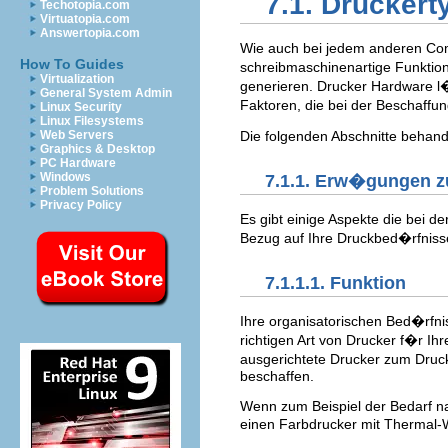
7.1. Druckert
Techotopia.com
Virtuatopia.com
Answertopia.com
Wie auch bei jedem anderen Comp
How To Guides
schreibmaschinenartige Funktio
Virtualization
generieren. Drucker Hardware l�s
General System Admin
Faktoren, die bei der Beschaff
Linux Security
Linux Filesystems
Web Servers
Die folgenden Abschnitte behand
Graphics & Desktop
PC Hardware
Windows
7.1.1. Erw�gungen 
Problem Solutions
Privacy Policy
Es gibt einige Aspekte die bei 
Bezug auf Ihre Druckbed�rfniss
7.1.1.1. Funktion
Ihre organisatorischen Bed�rfni
richtigen Art von Drucker f�r Ihr
ausgerichtete Drucker zum Drucke
beschaffen.
Wenn zum Beispiel der Bedarf na
einen Farbdrucker mit Thermal-