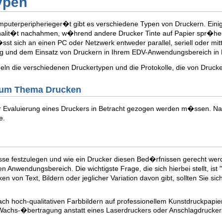
ypen
uterperipherieger�t gibt es verschiedene Typen von Druckern. Einige
nalit�t nachahmen, w�hrend andere Drucker Tinte auf Papier spr�hen 
st sich an einen PC oder Netzwerk entweder parallel, seriell oder mit
ung und dem Einsatz von Druckern in Ihrem EDV-Anwendungsbereich i
eln die verschiedenen Druckertypen und die Protokolle, die von Dru
zum Thema Drucken
der Evaluierung eines Druckers in Betracht gezogen werden m�ssen. Nac
e.
sse festzulegen und wie ein Drucker diesen Bed�rfnissen gerecht wer
en Anwendungsbereich. Die wichtigste Frage, die sich hierbei stellt, ist "
n von Text, Bildern oder jeglicher Variation davon gibt, sollten Sie s
ch hoch-qualitativen Farbbildern auf professionellem Kunstdruckpapier
Wachs-�bertragung anstatt eines Laserdruckers oder Anschlagdrucke