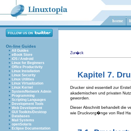
On-line Guides
All Guides
Zur�ck
eBook Store
iOS / Android
Linux for Beginners
Office Productivity
Linux Installation
Kapitel 7. Dr
Linux Security
Linux Utilities
Linux Virtualization
Drucker sind essentiell zur Erste
Linux Kernel
System/Network Admin
akademischen und privaten Nutz
Programming
geworden.
Scripting Languages
Development Tools
Dieser Abschnitt behandelt die 
Web Development
GUI Toolkits/Desktop
wie Druckvorg�nge von Red Hat 
Databases
Mail Systems
openSolaris
Eclipse Documentation