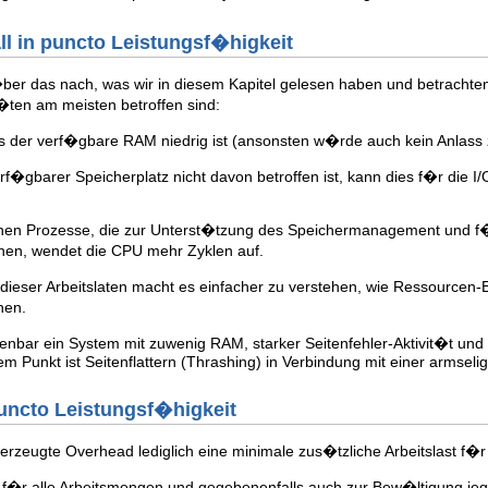
ll in puncto Leistungsf�higkeit
ber das nach, was wir in diesem Kapitel gelesen haben und betrach
�ten am meisten betroffen sind:
 der verf�gbare RAM niedrig ist (ansonsten w�rde auch kein Anlass 
�gbarer Speicherplatz nicht davon betroffen ist, kann dies f�r die 
hen Prozesse, die zur Unterst�tzung des Speichermanagement und f�
en, wendet die CPU mehr Zyklen auf.
ser Arbeitslaten macht es einfacher zu verstehen, wie Ressourcen-
nen.
offenbar ein System mit zuwenig RAM, starker Seitenfehler-Aktivit�t u
sem Punkt ist Seitenflattern (Thrashing) in Verbindung mit einer armse
 puncto Leistungsf�higkeit
h erzeugte Overhead lediglich eine minimale zus�tzliche Arbeitslast f�r
r alle Arbeitsmengen und gegebenenfalls auch zur Bew�ltigung jegli