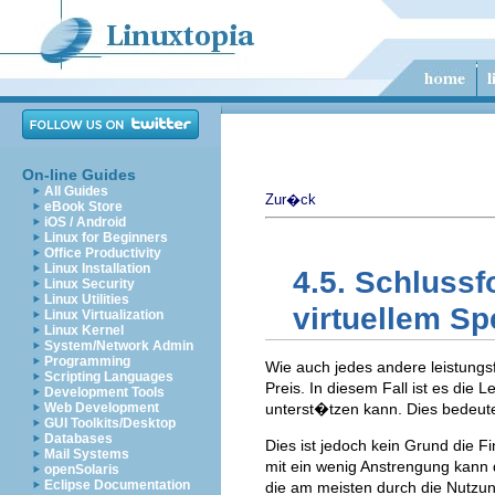
On-line Guides
All Guides
Zur�ck
eBook Store
iOS / Android
Linux for Beginners
Office Productivity
Linux Installation
4.5. Schlussf
Linux Security
Linux Utilities
virtuellem Sp
Linux Virtualization
Linux Kernel
System/Network Admin
Programming
Wie auch jedes andere leistungs
Scripting Languages
Preis. In diesem Fall ist es die 
Development Tools
Web Development
unterst�tzen kann. Dies bedeutet
GUI Toolkits/Desktop
Databases
Dies ist jedoch kein Grund die 
Mail Systems
mit ein wenig Anstrengung kann
openSolaris
Eclipse Documentation
die am meisten durch die Nutzun