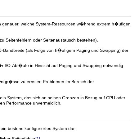
ten genauer, welche System-Ressourcen w�hrend extrem h�ufigen
zu Seitenfehlern oder Seitenaustausch bestehen).
I/O-Bandbreite (als Folge von h�ufigem Paging und Swapping) der
r I/O-Abl�ufe in Hinsicht auf Paging und Swapping notwendig
Engp�sse zu ernsten Problemen im Bereich der
nd ein System, das sich an seinen Grenzen in Bezug auf CPU oder
ligen Performance unvermeidlich.
 ein bestens konfiguriertes System dar:
cher Seitenfehler
[1]