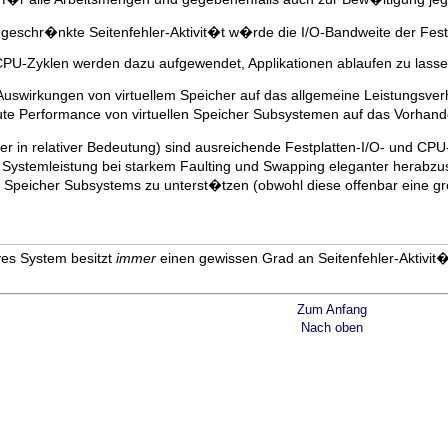
ngeschr�nkte Seitenfehler-Aktivit�t w�rde die I/O-Bandweite der Festp
PU-Zyklen werden dazu aufgewendet, Applikationen ablaufen zu las
 Auswirkungen von virtuellem Speicher auf das allgemeine Leistungsver
 gute Performance von virtuellen Speicher Subsystemen auf das Vorha
iger in relativer Bedeutung) sind ausreichende Festplatten-I/O- und 
 die Systemleistung bei starkem Faulting und Swapping eleganter herabz
en Speicher Subsystems zu unterst�tzen (obwohl diese offenbar eine 
ves System besitzt
immer
einen gewissen Grad an Seitenfehler-Aktivit�
Zum Anfang
Nach oben