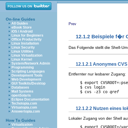
On-line Guides
All Guides
Prev
eBook Store
iOS / Android
Linux for Beginners
12.1.2 Beispiele f�r
Office Productivity
Linux Installation
Das Folgende stellt die Shell-U
Linux Security
Linux Utilities
Linux Virtualization
Linux Kernel
System/Network Admin
12.1.2.1 Anonymes CVS
Programming
Scripting Languages
Entfernter nur lesbarer Zugang:
Development Tools
Web Development
     $ export CVSROOT=:pse
GUI Toolkits/Desktop
     $ cvs login

Databases
Mail Systems
     $ cvs -z3 co 
qref
openSolaris
Eclipse Documentation
Techotopia.com
Virtuatopia.com
12.1.2.2 Nutzen eines l
Answertopia.com
Lokaler Zugang von der Shell au
How To Guides
Virtualization
     $ export CVSROOT=
/var