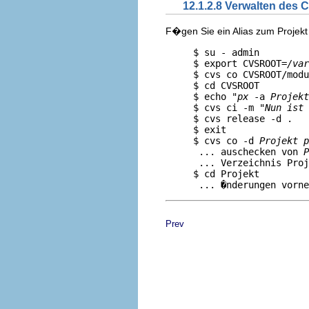
12.1.2.8 Verwalten des 
F�gen Sie ein Alias zum Projekt 
     $ su - admin         
     $ export CVSROOT=
/var
     $ cvs co CVSROOT/modu
     $ cd CVSROOT

     $ echo "
px
 -a 
Projekt
     $ cvs ci -m "
Nun ist 
     $ cvs release -d .

     $ exit               
     $ cvs co -d 
Projekt
p
      ... auschecken von 
P
      ... Verzeichnis Proj
     $ cd Projekt

Prev