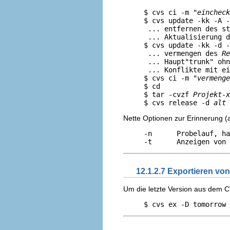
                          
     $ cvs ci -m "
eincheck
     $ cvs update -kk -A -
      ... entfernen des st
      ... Aktualisierung d
     $ cvs update -kk -d -
      ... vermengen des 
Re
      ... Haupt"trunk" ohn
      ... Konflikte mit ei
     $ cvs ci -m "
vermenge
     $ cd

     $ tar -cvzf 
Projekt-x
     $ cvs release -d 
alt
Nette Optionen zur Erinnerung (
     -n      Probelauf, ha
12.1.2.7 Exportieren v
Um die letzte Version aus dem 
     $ cvs ex -D tomorrow 