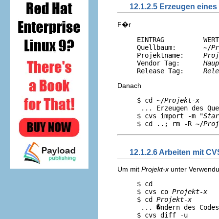
12.1.2.5 Erzeugen eine
F�r
     EINTRAG          WERT
     Quellbaum:       ~/
Pr
     Projektname:     
Proj
     Vendor Tag:      
Haup
     Release Tag:     
Rele
Danach
     $ cd ~/
Projekt-x
     
      ... Erzeugen des Que
     $ cvs import -m 
"Star
     $ cd ..; rm -R ~/
Proj
12.1.2.6 Arbeiten mit CV
Um mit
Projekt-x
unter Verwendun
     $ cd                 
     $ cvs co 
Projekt-x
   
     $ cd 
Projekt-x
      ... �ndern des Codes
     $ cvs diff -u        