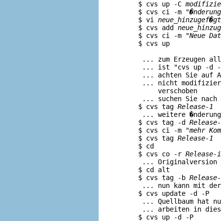
     $ cvs up -C 
modifizie
     $ cvs ci -m "
�nderung
     $ vi 
neue_hinzugef�gt
     $ cvs add 
neue_hinzug
     $ cvs ci -m "
Neue Dat
     $ cvs up             
                          
      ... zum Erzeugen all
      ... ist "cvs up -d -
      ... achten Sie auf 
      ... nicht modifizier
          verschoben

      ... suchen Sie nach 
     $ cvs tag 
Release-1
  
      ... weitere �nderung
     $ cvs tag -d 
Release-
     $ cvs ci -m "
mehr Kom
     $ cvs tag 
Release-1
  
     $ cd                 
     $ cvs co -r 
Release-i
      ... Originalversion 
     $ cd alt

     $ cvs tag -b 
Release-
      ... nun kann mit der
     $ cvs update -d -P   
      ... Quellbaum hat nu
      ... arbeiten in dies
     $ cvs up -d -P       