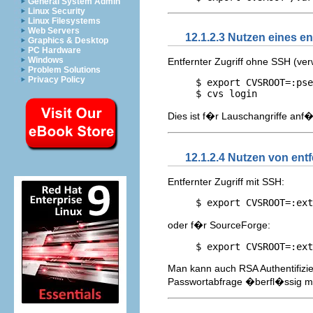
General System Admin
Linux Security
Linux Filesystems
Web Servers
12.1.2.3 Nutzen eines e
Graphics & Desktop
PC Hardware
Windows
Entfernter Zugriff ohne SSH (ve
Problem Solutions
Privacy Policy
     $ export CVSROOT=:pse
Dies ist f�r Lauschangriffe anf�l
12.1.2.4 Nutzen von ent
Entfernter Zugriff mit SSH:
     $ export CVSROOT=:ext
oder f�r SourceForge:
     $ export CVSROOT=:ext
Man kann auch RSA Authentifizie
Passwortabfrage �berfl�ssig m