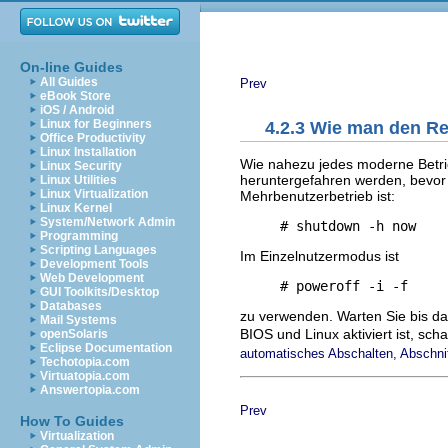
On-line Guides
All Guides
Prev
eBook Store
iOS / Android
Linux for Beginners
4.2.3 Wie man den R
Office Productivity
Linux Installation
Wie nahezu jedes moderne Betrie
Linux Security
heruntergefahren werden, bevo
Linux Utilities
Linux Virtualization
Mehrbenutzerbetrieb ist:
Linux Kernel
System/Network Admin
Programming
Scripting Languages
Im Einzelnutzermodus ist
Development Tools
Web Development
GUI Toolkits/Desktop
Databases
zu verwenden. Warten Sie bis d
Mail Systems
BIOS und Linux aktiviert ist, sc
openSolaris
Eclipse Documentation
automatisches Abschalten, Abschnit
Techotopia.com
Virtuatopia.com
Answertopia.com
Prev
How To Guides
Virtualization