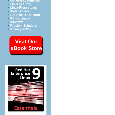
General System Admin
Linux Security
Linux Filesystems
Web Servers
Graphics & Desktop
PC Hardware
Windows
Problem Solutions
Privacy Policy