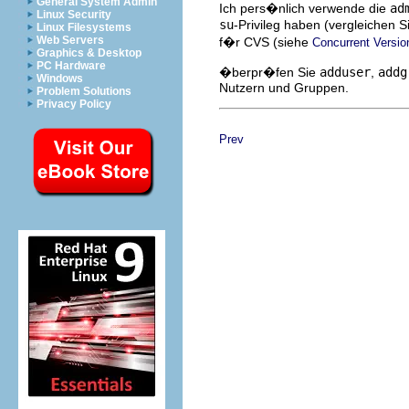
General System Admin
Ich pers�nlich verwende die
ad
Linux Security
su
-Privileg haben (vergleichen 
Linux Filesystems
Web Servers
f�r CVS (siehe
Concurrent Versio
Graphics & Desktop
PC Hardware
�berpr�fen Sie
adduser
,
addg
Windows
Nutzern und Gruppen.
Problem Solutions
Privacy Policy
Prev