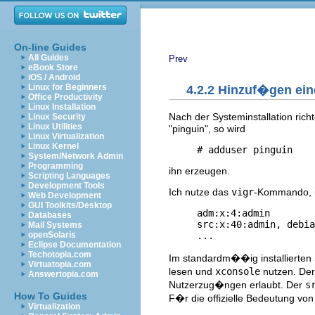
On-line Guides
All Guides
Prev
eBook Store
iOS / Android
Linux for Beginners
4.2.2 Hinzuf�gen ei
Office Productivity
Linux Installation
Nach der Systeminstallation ric
Linux Security
Linux Utilities
"pinguin", so wird
Linux Virtualization
Linux Kernel
System/Network Admin
Programming
ihn erzeugen.
Scripting Languages
Development Tools
Ich nutze das
vigr
-Kommando,
Web Development
GUI Toolkits/Desktop
     adm:x:4:admin

Databases
     src:x:40:admin, debia
Mail Systems
openSolaris
Eclipse Documentation
Techotopia.com
Im standardm��ig installierten
Virtuatopia.com
lesen und
xconsole
nutzen. De
Answertopia.com
Nutzerzug�ngen erlaubt. Der
s
How To Guides
F�r die offizielle Bedeutung vo
Virtualization