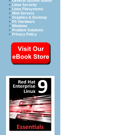
General System Admin
Linux Security
Linux Filesystems
Web Servers
Graphics & Desktop
PC Hardware
Windows
Problem Solutions
Privacy Policy