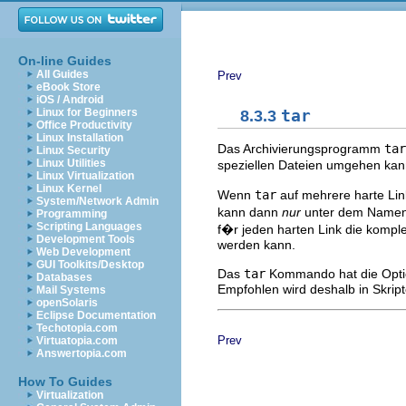
On-line Guides
All Guides
Prev
eBook Store
iOS / Android
Linux for Beginners
8.3.3
tar
Office Productivity
Linux Installation
Das Archivierungsprogramm
tar
Linux Security
Linux Utilities
speziellen Dateien umgehen kan
Linux Virtualization
Linux Kernel
Wenn
tar
auf mehrere harte Link
System/Network Admin
kann dann
nur
unter dem Namen
Programming
Scripting Languages
f�r jeden harten Link die komple
Development Tools
werden kann.
Web Development
GUI Toolkits/Desktop
Das
tar
Kommando hat die Opti
Databases
Empfohlen wird deshalb in Skrip
Mail Systems
openSolaris
Eclipse Documentation
Techotopia.com
Prev
Virtuatopia.com
Answertopia.com
How To Guides
Virtualization