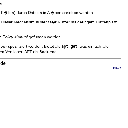
rt.
gen F�llen) durch Dateien in A �berschrieben werden.
. Dieser Mechanismus steht f�r Nutzer mit geringem Plattenplatz
m
Policy Manual
gefunden werden.
 vor
spezifiziert werden, bietet als
apt-get
, was einfach alle
len Versionen APT als Back-end.
ide
Next