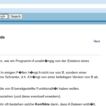
ide
Next
ten, wie ein Programm A unabh�ngig von der Existenz eines
 In einigen F�llen h�ngt A nicht nur von B, sondern einer
ere Schranke, d.h. A h�ngt von einer beliebigen Version von B ab,
ie von B bereitgestellte Funktionalit�t haben wollen.
beziehen (und diese eventuell erweitern).
Sehr oft bestehen solche
Konflikte
darin, dass A Dateien enth�lt,