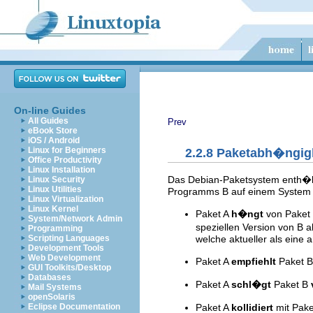
On-line Guides
All Guides
Prev
eBook Store
iOS / Android
Linux for Beginners
2.2.8 Paketabh�ngig
Office Productivity
Linux Installation
Das Debian-Paketsystem enth�lt 
Linux Security
Linux Utilities
Programms B auf einem System 
Linux Virtualization
Linux Kernel
Paket A
h�ngt
von Paket
System/Network Admin
speziellen Version von B a
Programming
welche aktueller als eine 
Scripting Languages
Development Tools
Web Development
Paket A
empfiehlt
Paket B,
GUI Toolkits/Desktop
Databases
Paket A
schl�gt
Paket B
Mail Systems
openSolaris
Paket A
kollidiert
mit Paket
Eclipse Documentation