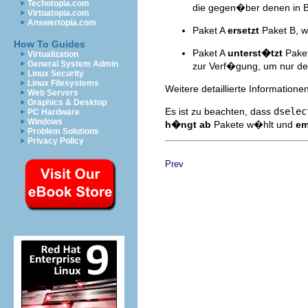
Techotopia.com
die gegen�ber denen in B v
Virtuatopia.com
Answertopia.com
Paket A
ersetzt
Paket B, we
How To Guides
Paket A
unterst�tzt
Paket
Virtualization
General System Admin
zur Verf�gung, um nur den 
Linux Security
Linux Filesystems
Weitere detaillierte Informati
Web Servers
Graphics & Desktop
Es ist zu beachten, dass
dselec
PC Hardware
Windows
h�ngt ab
Pakete w�hlt und
em
Problem Solutions
Privacy Policy
Prev