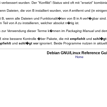
erbessert wurden. Der "Konflikt"-Status wird oft mit "ersetzt" kombinie
nn Dateien, die von B installiert wurden, von A entfernt und (in eini
 B, wenn alle Dateien und Funktionalit�ten von B in A verf�gbar sind
Teil von A zu installieren, welcher absolut n�tig ist.
onen zur Verwendung dieser Terme k�nnen im
Packaging Manual
und de
t
eine bessere Kontrolle �ber Pakete, die mit
empfiehlt
und
schl�gt
pfiehlt
und
schl�gt vor
ignoriert. Beide Programme nutzen in aktuel
Debian GNU/Linux Reference Gu
Home