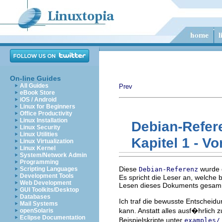
On-line Guides
All Guides
Prev
eBook Store
iOS / Android
Linux for Beginners
Office Productivity
Linux Installation
Debian-Refer
Linux Security
Linux Utilities
Kapitel 1 - Vo
Linux Virtualization
Linux Kernel
System/Network Admin
Programming
Diese
wurde g
Scripting Languages
Debian-Referenz
Development Tools
Es spricht die Leser an, welche 
Web Development
Lesen dieses Dokuments gesamm
GUI Toolkits/Desktop
Databases
Ich traf die bewusste Entscheid
Mail Systems
kann. Anstatt alles ausf�hrlich
openSolaris
Eclipse Documentation
Beispielskripte unter
examples/