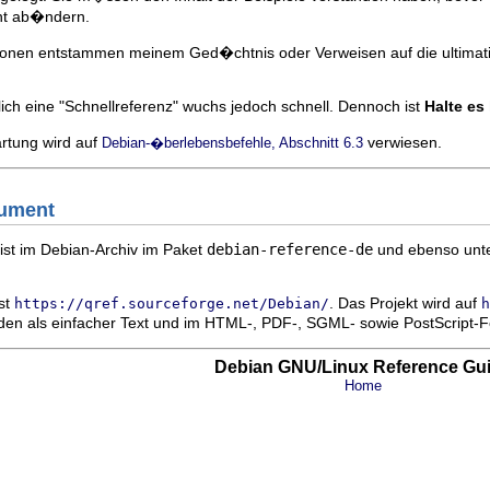
ht ab�ndern.
tionen entstammen meinem Ged�chtnis oder Verweisen auf die ultimat
h eine "Schnellreferenz" wuchs jedoch schnell. Dennoch ist
Halte es
artung wird auf
verwiesen.
Debian-�berlebensbefehle, Abschnitt 6.3
kument
 ist im Debian-Archiv im Paket
debian-reference-de
und ebenso unt
ist
. Das Projekt wird auf
https://qref.sourceforge.net/Debian/
h
den als einfacher Text und im HTML-, PDF-, SGML- sowie PostScript-
Debian GNU/Linux Reference Gu
Home