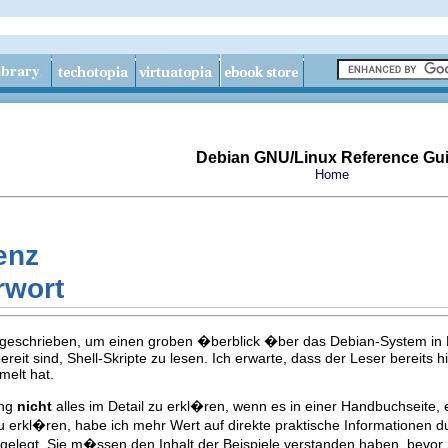
Debian GNU/Linux Reference Gu
Home
enz
rwort
eschrieben, um einen groben �berblick �ber das Debian-System in For
bereit sind, Shell-Skripte zu lesen. Ich erwarte, dass der Leser bereit
elt hat.
ung
nicht
alles im Detail zu erkl�ren, wenn es in einer Handbuchseit
 zu erkl�ren, habe ich mehr Wert auf direkte praktische Information
gelegt. Sie m�ssen den Inhalt der Beispiele verstanden haben, bevo