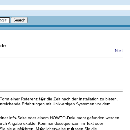
ide
Next
m einer Referenz f�r die Zeit nach der Installation zu bieten.
s hinreichende Erfahrungen mit Unix-artigen Systemen vor dem
e, einer info-Seite oder einem HOWTO-Dokument gefunden werden
en durch Angabe exakter Kommandosequenzen im Text oder
r Sie sie ausf�hren. M�glicherweise m�ssen Sie die