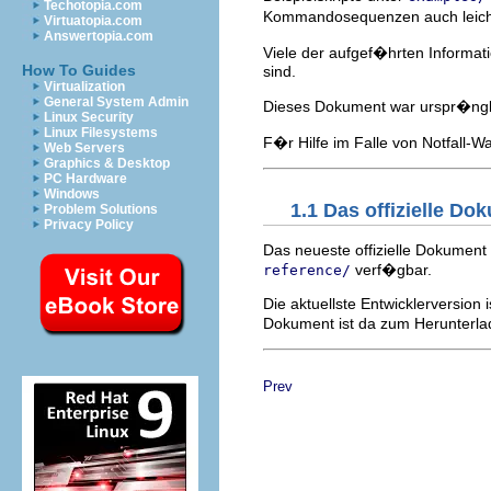
Techotopia.com
Kommandosequenzen auch leic
Virtuatopia.com
Answertopia.com
Viele der aufgef�hrten Informa
How To Guides
sind.
Virtualization
General System Admin
Dieses Dokument war urspr�nglic
Linux Security
Linux Filesystems
F�r Hilfe im Falle von Notfall-W
Web Servers
Graphics & Desktop
PC Hardware
Windows
1.1 Das offizielle Do
Problem Solutions
Privacy Policy
Das neueste offizielle Dokument
verf�gbar.
reference/
Die aktuellste Entwicklerversion 
Dokument ist da zum Herunterla
Prev