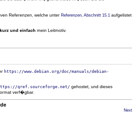
iven Referenzen, welche unter
aufgelistet
Referenzen, Abschnitt 15.1
 kurz und einfach
mein Leitmotiv.
er
https://www.debian.org/doc/manuals/debian-
gehostet, und dieses
ttps://qref.sourceforge.net/
Format verf�gbar.
ide
Next