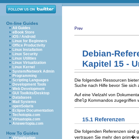
On-line Guides
All Guides
Prev
eBook Store
iOS / Android
Linux for Beginners
Office Productivity
Linux Installation
Debian-Refer
Linux Security
Linux Utilities
Kapitel 15 - 
Linux Virtualization
Linux Kernel
System/Network Admin
Programming
Die folgenden Ressourcen bieten
Scripting Languages
Development Tools
Suche nach Hilfe bevor Sie sich a
Web Development
GUI Toolkits/Desktop
Auf eine Vielzahl von Dokument
Databases
dhelp
Kommandos zugegriffen w
Mail Systems
openSolaris
Eclipse Documentation
Techotopia.com
15.1 Referenzen
Virtuatopia.com
Answertopia.com
Die folgenden Referenzen sind g
How To Guides
vertrauen Sie mehr den prim�re
Virtualization