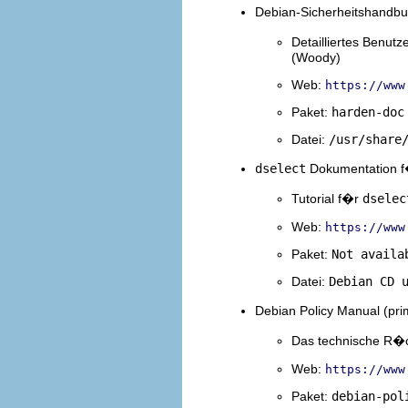
Debian-Sicherheitshandb
Detailliertes Benut
(Woody)
Web:
https://www
Paket:
harden-doc
Datei:
/usr/share
dselect
Dokumentation f
Tutorial f�r
dselec
Web:
https://www
Paket:
Not availa
Datei:
Debian CD 
Debian Policy Manual (pr
Das technische R�c
Web:
https://www
Paket:
debian-pol