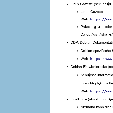
Linux Gazette (sekund�r)
Linux Gazette
Web:
https://www
Paket:
lg-all
ode
Datei:
/usr/share
DDP: Debian-Dokumentati
Debian-spezifisch
Web:
https://www
Debian-Entwicklerecke (s
Schl�sselinformati
Einsichtig f�r Endb
Web:
https://www
Quellcode (absolut prim�
Niemand kann dies b