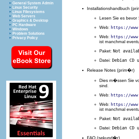
General System Admin
Linux Security
Installationshandbuch (pr
Linux Filesystems
Web Servers
Lesen Sie es bevor 
Graphics & Desktop
PC Hardware
Web:
https://www
Windows
Problem Solutions
Web:
https://www
Privacy Policy
ist manchmal eventu
Paket:
Not availa
Datei:
Debian CD 
Release Notes (prim�r)
Dies m�ssen Sie vor
sind.
Web:
https://www
Web:
https://www
ist manchmal eventu
Paket:
Not availa
Datei:
Debian CD 
FAQ (sekund�r)