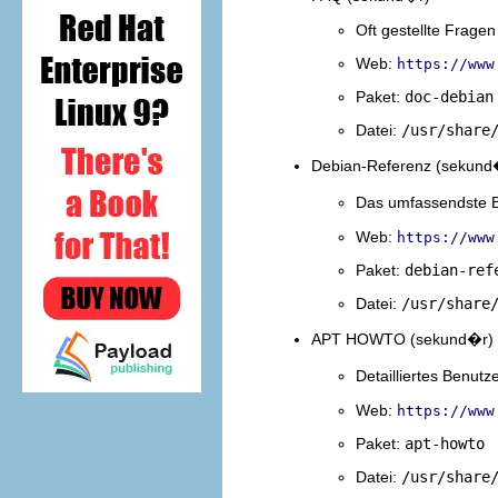
Oft gestellte Frage
Web:
https://www
Paket:
doc-debian
Datei:
/usr/share
Debian-Referenz (sekund
Das umfassendste Be
Web:
https://www
Paket:
debian-ref
Datei:
/usr/share
APT HOWTO (sekund�r)
Detailliertes Benu
Web:
https://www
Paket:
apt-howto
Datei:
/usr/share