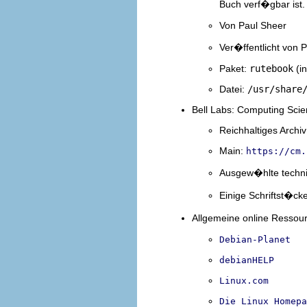
Buch verf�gbar ist.
Von Paul Sheer
Ver�ffentlicht von P
Paket:
rutebook
(i
Datei:
/usr/share
Bell Labs: Computing Sci
Reichhaltiges Archi
Main:
https://cm.
Ausgew�hlte techni
Einige Schriftst�ck
Allgemeine online Ressou
Debian-Planet
debianHELP
Linux.com
Die Linux Homepa