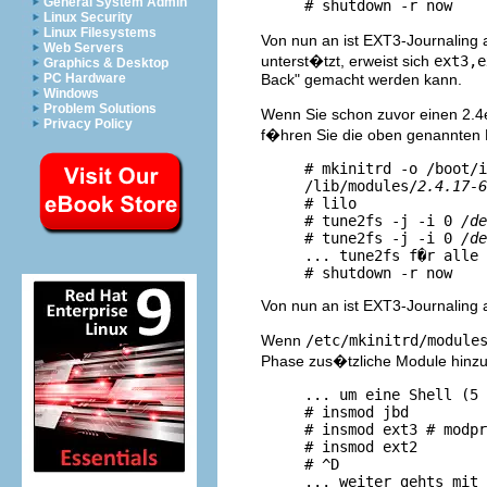
General System Admin
Linux Security
Linux Filesystems
Von nun an ist EXT3-Journaling a
Web Servers
unterst�tzt, erweist sich
ext3,e
Graphics & Desktop
Back" gemacht werden kann.
PC Hardware
Windows
Problem Solutions
Wenn Sie schon zuvor einen 2.4er
Privacy Policy
f�hren Sie die oben genannten 
     # mkinitrd -o /boot/i
     /lib/modules/
2.4.17-6
     # lilo

     # tune2fs -j -i 0 
/de
     # tune2fs -j -i 0 
/de
     ... tune2fs f�r alle 
Von nun an ist EXT3-Journaling ak
Wenn
/etc/mkinitrd/module
Phase zus�tzliche Module hin
     ... um eine Shell (5 
     # insmod jbd

     # insmod ext3 # modpr
     # insmod ext2

     # ^D
