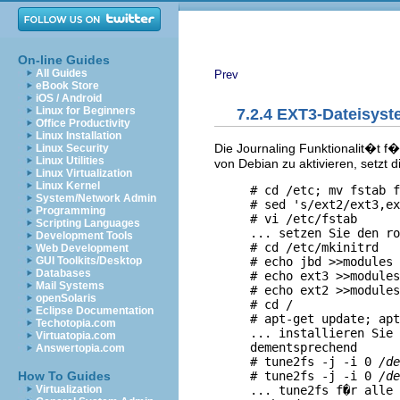
On-line Guides
All Guides
Prev
eBook Store
iOS / Android
Linux for Beginners
7.2.4 EXT3-Dateisyste
Office Productivity
Linux Installation
Die Journaling Funktionalit�t f
Linux Security
Linux Utilities
von Debian zu aktivieren, setzt d
Linux Virtualization
Linux Kernel
     # cd /etc; mv fstab f
System/Network Admin
     # sed 's/ext2/ext3,ex
Programming
     # vi /etc/fstab

Scripting Languages
     ... setzen Sie den ro
Development Tools
     # cd /etc/mkinitrd

Web Development
     # echo jbd >>modules

GUI Toolkits/Desktop
Databases
     # echo ext3 >>modules

Mail Systems
     # echo ext2 >>modules

openSolaris
     # cd /

Eclipse Documentation
     # apt-get update; apt
Techotopia.com
     ... installieren Sie 
Virtuatopia.com
     dementsprechend

Answertopia.com
     # tune2fs -j -i 0 
/de
     # tune2fs -j -i 0 
/de
How To Guides
     ... tune2fs f�r alle 
Virtualization