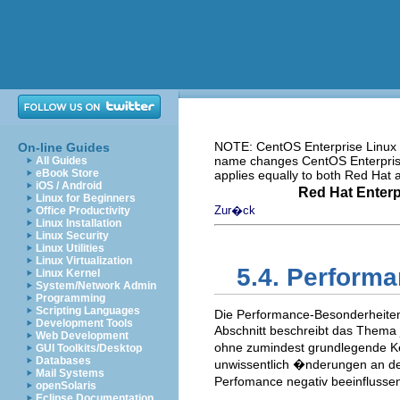
NOTE: CentOS Enterprise Linux i
On-line Guides
name changes CentOS Enterprise 
All Guides
eBook Store
applies equally to both Red Hat
iOS / Android
Red Hat Enterp
Linux for Beginners
Zur�ck
Office Productivity
Linux Installation
Linux Security
Linux Utilities
Linux Virtualization
5.4. Performa
Linux Kernel
System/Network Admin
Programming
Scripting Languages
Die Performance-Besonderheiten 
Development Tools
Abschnitt beschreibt das Thema j
Web Development
ohne zumindest grundlegende Ke
GUI Toolkits/Desktop
Databases
unwissentlich �nderungen an d
Mail Systems
Perfomance negativ beeinflusse
openSolaris
Eclipse Documentation