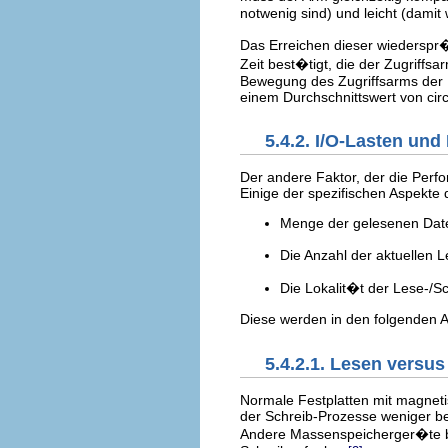
notwenig sind) und leicht (dami
Das Erreichen dieser wiederspr�c
Zeit best�tigt, die der Zugriff
Bewegung des Zugriffsarms der 
einem Durchschnittswert von circ
5.4.2. I/O-Lasten un
Der andere Faktor, der die Perfor
Einige der spezifischen Aspekte d
Menge der gelesenen Date
Die Anzahl der aktuellen 
Die Lokalit�t der Lese-/S
Diese werden in den folgenden 
5.4.2.1. Lesen versu
Normale Festplatten mit magnet
der Schreib-Prozesse weniger be
Andere Massenspeicherger�te be