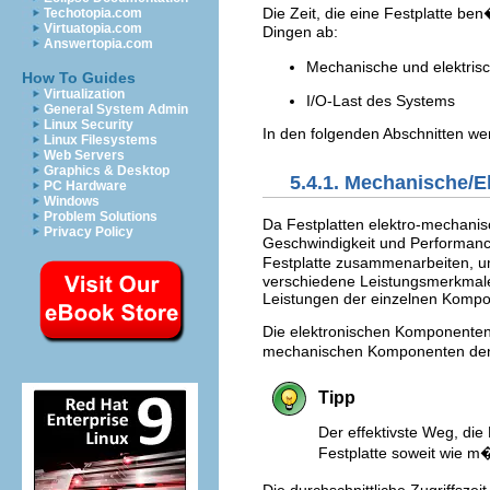
Die Zeit, die eine Festplatte b
Techotopia.com
Virtuatopia.com
Dingen ab:
Answertopia.com
Mechanische und elektris
How To Guides
Virtualization
I/O-Last des Systems
General System Admin
Linux Security
In den folgenden Abschnitten we
Linux Filesystems
Web Servers
Graphics & Desktop
5.4.1. Mechanische/
PC Hardware
Windows
Problem Solutions
Da Festplatten elektro-mechani
Privacy Policy
Geschwindigkeit und Performanc
Festplatte zusammenarbeiten, u
verschiedene Leistungsmerkmale
Leistungen der einzelnen Komp
Die elektronischen Komponenten 
mechanischen Komponenten den g
Tipp
Der effektivste Weg, die
Festplatte soweit wie m�
Die durchschnittliche Zugriffszei