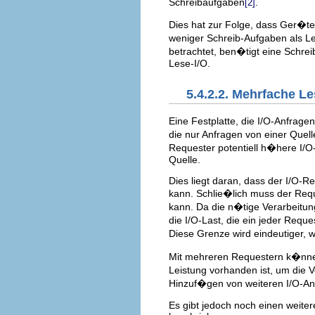
Schreibaufgaben
.
[2]
Dies hat zur Folge, dass Ger�te
weniger Schreib-Aufgaben als L
betrachtet, ben�tigt eine Schre
Lese-I/O.
5.4.2.2. Mehrfache L
Eine Festplatte, die I/O-Anfrage
die nur Anfragen von einer Quell
Requester potentiell h�here I/O-
Quelle.
Dies liegt daran, dass der I/O-R
kann. Schlie�lich muss der Requ
kann. Da die n�tige Verarbeitun
die I/O-Last, die ein jeder Req
Diese Grenze wird eindeutiger, 
Mit mehreren Requestern k�nn
Leistung vorhanden ist, um die 
Hinzuf�gen von weiteren I/O-Anf
Es gibt jedoch noch einen weitere