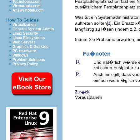
Festplattenplatz schon fast ein 
Techotopia.com
Virtuatopia.com
zus�tzlichem Festplattenplatz
s
Answertopia.com
Was tut ein Systemadministrator,
How To Guides
auftreten sollten
. Ein Ersatz 
[1]
Virtualization
langfristig zu l�sen (indem z.B.
General System Admin
Linux Security
Linux Filesystems
Indem Sie Probleme erwarten, bev
Web Servers
Graphics & Desktop
PC Hardware
Fu�noten
Windows
Problem Solutions
[1]
Und nat�rlich w�rde ei
Privacy Policy
kritischen Festplatte z
[2]
Auch hier gilt, dass v
einfach wie m�glich vo
Zur�ck
Vorausplanen