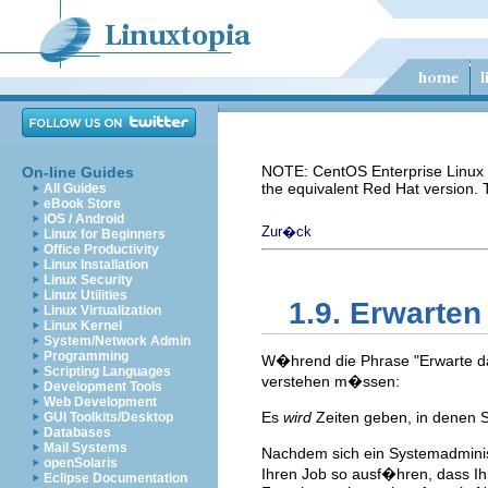
NOTE: CentOS Enterprise Linux i
On-line Guides
the equivalent Red Hat version.
All Guides
eBook Store
iOS / Android
Zur�ck
Linux for Beginners
Office Productivity
Linux Installation
Linux Security
Linux Utilities
1.9. Erwarten
Linux Virtualization
Linux Kernel
System/Network Admin
Programming
W�hrend die Phrase "Erwarte das 
Scripting Languages
verstehen m�ssen:
Development Tools
Web Development
Es
wird
Zeiten geben, in denen 
GUI Toolkits/Desktop
Databases
Mail Systems
Nachdem sich ein Systemadminist
openSolaris
Ihren Job so ausf�hren, dass Ih
Eclipse Documentation