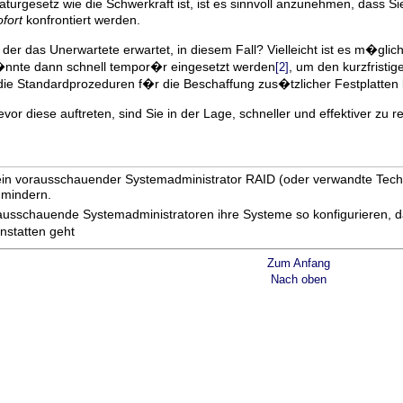
Naturgesetz wie die Schwerkraft ist, ist es sinnvoll anzunehmen, dass
ofort
konfrontiert werden.
 der das Unerwartete erwartet, in diesem Fall? Vielleicht ist es m�gli
k�nnte dann schnell tempor�r eingesetzt werden
, um den kurzfristi
[2]
 die Standardprozeduren f�r die Beschaffung zus�tzlicher Festplatten 
or diese auftreten, sind Sie in der Lage, schneller und effektiver zu 
n vorausschauender Systemadministrator RAID (oder verwandte Techno
u mindern.
orausschauende Systemadministratoren ihre Systeme so konfigurieren,
nstatten geht
Zum Anfang
Nach oben