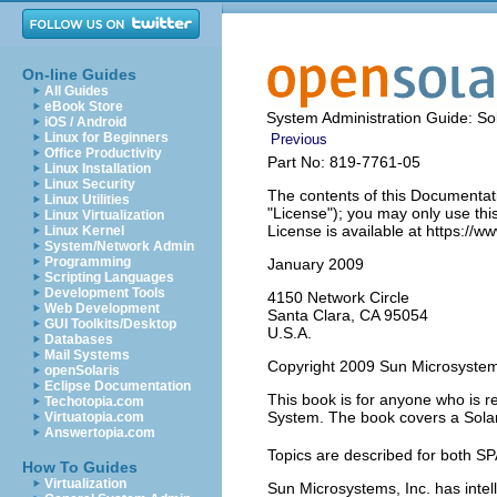
On-line Guides
All Guides
eBook Store
System Administration Guide: Sol
iOS / Android
Linux for Beginners
Previous
Office Productivity
Part No: 819-7761-05
Linux Installation
Linux Security
The contents of this Documentati
Linux Utilities
"License"); you may only use thi
Linux Virtualization
License is available at https://
Linux Kernel
System/Network Admin
Programming
January 2009
Scripting Languages
Development Tools
4150 Network Circle
Web Development
Santa Clara, CA 95054
GUI Toolkits/Desktop
U.S.A.
Databases
Mail Systems
Copyright 2009 Sun Microsystem
openSolaris
Eclipse Documentation
This book is for anyone who is r
Techotopia.com
System. The book covers a Solari
Virtuatopia.com
Answertopia.com
Topics are described for both 
How To Guides
Virtualization
Sun Microsystems, Inc. has intell