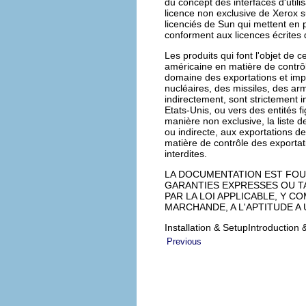
du concept des interfaces d'utili
licence non exclusive de Xerox su
licenciés de Sun qui mettent en p
conforment aux licences écrites
Les produits qui font l'objet de ce
américaine en matière de contrôl
domaine des exportations et impor
nucléaires, des missiles, des ar
indirectement, sont strictement 
Etats-Unis, ou vers des entités f
manière non exclusive, la liste d
ou indirecte, aux exportations de
matière de contrôle des exportat
interdites.
LA DOCUMENTATION EST FOUR
GARANTIES EXPRESSES OU T
PAR LA LOI APPLICABLE, Y C
MARCHANDE, A L'APTITUDE A
Installation & SetupIntroductio
Previous