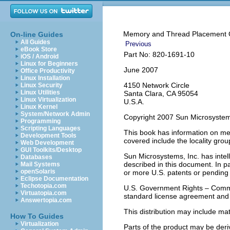
Memory and Thread Placement O
On-line Guides
All Guides
Previous
eBook Store
Part No: 820-1691-10
iOS / Android
Linux for Beginners
June 2007
Office Productivity
Linux Installation
4150 Network Circle
Linux Security
Linux Utilities
Santa Clara, CA 95054
Linux Virtualization
U.S.A.
Linux Kernel
System/Network Admin
Copyright 2007 Sun Microsystem
Programming
Scripting Languages
This book has information on me
Development Tools
covered include the locality gro
Web Development
GUI Toolkits/Desktop
Sun Microsystems, Inc. has intell
Databases
described in this document. In par
Mail Systems
openSolaris
or more U.S. patents or pending p
Eclipse Documentation
Techotopia.com
U.S. Government Rights – Comme
Virtuatopia.com
standard license agreement and 
Answertopia.com
This distribution may include mat
How To Guides
Virtualization
Parts of the product may be deri