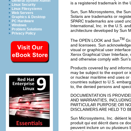
General System Admin
is a registered trademark in the
Linux Security
Linux Filesystems
Sun, Sun Microsystems, the Sun 
Web Servers
Solaris are trademarks or regist
Graphics & Desktop
SPARC trademarks are used unde
PC Hardware
Windows
International, Inc. in the U.S.
Problem Solutions
architecture developed by Sun M
Privacy Policy
TM
The OPEN LOOK and Sun
Gra
and licensees. Sun acknowledges
visual or graphical user interfac
Xerox Graphical User Interface
and otherwise comply with Sun's
Products covered by and informat
may be subject to the export or i
or nuclear maritime end uses or e
countries subject to U.S. embargo 
to, the denied persons and special
DOCUMENTATION IS PROVIDED
AND WARRANTIES, INCLUDING
PARTICULAR PURPOSE OR NO
DISCLAIMERS ARE HELD TO BE
Sun Microsystems, Inc. détient les
produit qui est décrit dans ce doc
peuvent inclure un ou plusieurs 