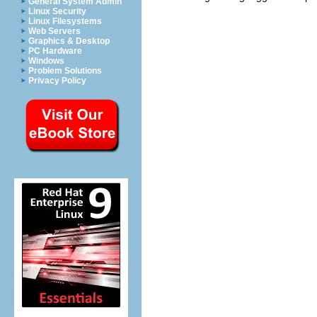
General System Admin
Linux Security
Linux Filesystems
Web Servers
Graphics & Desktop
PC Hardware
Windows
Problem Solutions
Privacy Policy