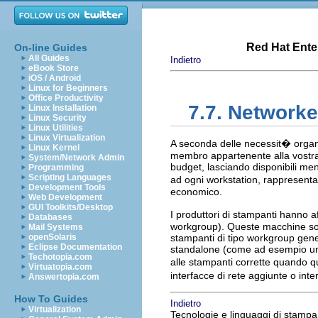
Red Hat Enter
On-line Guides
All Guides
Indietro
eBook Store
iOS / Android
Linux for Beginners
Office Productivity
7.7. Networke
Linux Installation
Linux Security
Linux Utilities
Linux Virtualization
A seconda delle necessit� orga
Linux Kernel
membro appartenente alla vostra 
System/Network Admin
budget, lasciando disponibili men
Programming
Scripting Languages
ad ogni workstation, rappresentan
Development Tools
economico.
Web Development
GUI Toolkits/Desktop
I produttori di stampanti hanno a
Databases
workgroup). Queste macchine son
Mail Systems
openSolaris
stampanti di tipo workgroup gene
Eclipse Documentation
standalone (come ad esempio una w
Techotopia.com
alle stampanti corrette quando qu
Virtuatopia.com
interfacce di rete aggiunte o int
Answertopia.com
How To Guides
Indietro
Virtualization
Tecnologie e linguaggi di stampa