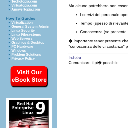
Techotopia.com
Virtuatopia.com
Ma alcune potrebbero non esser
Answertopia.com
I servizi del personale ope
How To Guides
Virtualization
Tempo (spesso di rilevant
General System Admin
Linux Security
Conoscenza (se presente n
Linux Filesystems
Web Servers
� importante tener presente che 
Graphics & Desktop
"conoscenza delle circostanze" pe
PC Hardware
Windows
Problem Solutions
Indietro
Privacy Policy
Comunicare il pi� possibile