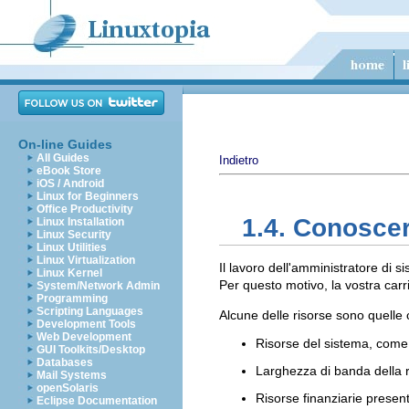
On-line Guides
All Guides
Indietro
eBook Store
iOS / Android
Linux for Beginners
Office Productivity
1.4. Conoscer
Linux Installation
Linux Security
Linux Utilities
Linux Virtualization
Il lavoro dell'amministratore di 
Linux Kernel
Per questo motivo, la vostra carr
System/Network Admin
Programming
Scripting Languages
Alcune delle risorse sono quelle
Development Tools
Web Development
Risorse del sistema, come
GUI Toolkits/Desktop
Databases
Larghezza di banda della 
Mail Systems
openSolaris
Risorse finanziarie present
Eclipse Documentation