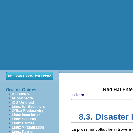
Red Hat Enter
On-line Guides
All Guides
Indietro
eBook Store
iOS / Android
Linux for Beginners
Office Productivity
8.3. Disaster
Linux Installation
Linux Security
Linux Utilities
Linux Virtualization
La prossima volta che vi troveret
Linux Kernel