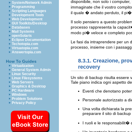
disponibile, non solo i computer,
System/Network Admin
Programming
immaginate che il vostro compit
Scripting Languages
il quale � andato perduto, il pi�
Development Tools
Web Development
Il solo pensiero a questo proble
GUI Toolkits/Desktop
processo rappresenta la capacit� d
Databases
Mail Systems
modo pi� veloce e completo possibi
openSolaris
Eclipse Documentation
Le fasi da intraprendere per un
Techotopia.com
processo, insieme con i passaggi
Virtuatopia.com
Answertopia.com
8.3.1. Creazione, pro
How To Guides
Virtualization
recovery
General System Admin
Linux Security
Un sito di backup risulta essere 
Linux Filesystems
Tale piano indica ogni aspetto de
Web Servers
Graphics & Desktop
PC Hardware
Eventi che denotano potenz
Windows
Problem Solutions
Personale autorizzato a dic
Privacy Policy
Una volta dichiarata la pr
preparare il sito di backup
I ruoli e le responsabilit�
Un inventario hardware e s