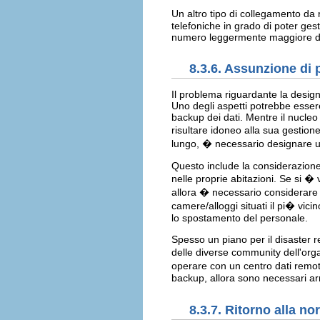
Un altro tipo di collegamento da 
telefoniche in grado di poter ges
numero leggermente maggiore di 
8.3.6. Assunzione di 
Il problema riguardante la design
Uno degli aspetti potrebbe essere
backup dei dati. Mentre il nucleo
risultare idoneo alla sua gestion
lungo, � necessario designare u
Questo include la considerazione
nelle proprie abitazioni. Se si � 
allora � necessario considerare u
camere/alloggi situati il pi� vicin
lo spostamento del personale.
Spesso un piano per il disaster r
delle diverse community dell'org
operare con un centro dati remoto
backup, allora sono necessari arr
8.3.7. Ritorno alla n