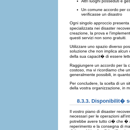
Altri luoghi posseduti e ge
Un comune accordo per cond
verificasse un disastro
Ogni singolo approccio presenta
specializzata nei disaster recover
creazione, la prova e l'implemen
questi servizi non sono gratuiti.
Utilizzare uno spazio diverso po
soluzione che non implica alcun co
della sua capacit� di essere lett
Raggiungere un accordo per la co
costoso, ma vi ricordiamo che un
generalmente possibili, in quant
Per concludere, la scelta di un 
della vostra organizzazione, in 
8.3.3. Disponibilit� 
Il vostro piano di disaster recov
necessari per le operazioni all'i
potrebbe avere tutto ci� che � a
reperimento e la consegna di mate