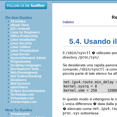
Re
On-line Guides
All Guides
Indietro
eBook Store
iOS / Android
Linux for Beginners
Office Productivity
5.4. Usando 
Linux Installation
Linux Security
Linux Utilities
Linux Virtualization
Il
/sbin/sysctl
� utilizzato per
Linux Kernel
directory
/proc/sys/
.
System/Network Admin
Programming
Se desiderate una rapida panorami
Scripting Languages
Development Tools
comando
/sbin/sysctl-a
come 
Web Development
piccola parte di tale elenco ha all
GUI Toolkits/Desktop
Databases
net.ipv4.route.min_delay =
Mail Systems
kernel.sysrq = 0

openSolaris
kernel.sem = 250     3200
Eclipse Documentation
Techotopia.com
Virtuatopia.com
In questo modo si ottengono le ste
Answertopia.com
L'unica differenza � data dalla po
� elencato come
net.ipv4.ro
How To Guides
proc.sys
sottointesa.
Virtualization