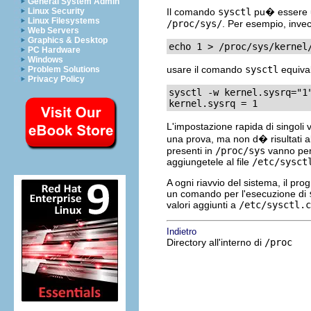
General System Admin
Linux Security
Il comando
sysctl
pu� essere ut
Linux Filesystems
/proc/sys/
. Per esempio, inve
Web Servers
Graphics & Desktop
echo 1 > /proc/sys/kernel
PC Hardware
Windows
usare il comando
sysctl
equiva
Problem Solutions
Privacy Policy
sysctl -w kernel.sysrq="1
kernel.sysrq = 1
L'impostazione rapida di singoli 
una prova, ma non d� risultati al
presenti in
/proc/sys
vanno perd
aggiungetele al file
/etc/sysct
A ogni riavvio del sistema, il p
un comando per l'esecuzione di
valori aggiunti a
/etc/sysctl.c
Indietro
Directory all'interno di
/proc