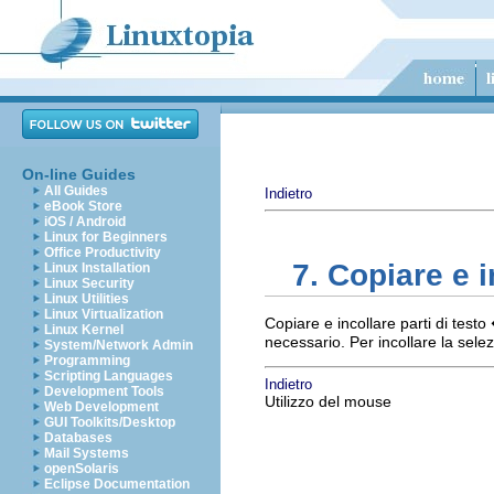
On-line Guides
All Guides
Indietro
eBook Store
iOS / Android
Linux for Beginners
Office Productivity
7. Copiare e i
Linux Installation
Linux Security
Linux Utilities
Linux Virtualization
Copiare e incollare parti di test
Linux Kernel
necessario. Per incollare la selez
System/Network Admin
Programming
Scripting Languages
Indietro
Development Tools
Utilizzo del mouse
Web Development
GUI Toolkits/Desktop
Databases
Mail Systems
openSolaris
Eclipse Documentation