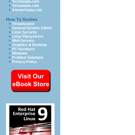
Techotopia.com
Virtuatopia.com
Answertopia.com
How To Guides
Virtualization
General System Admin
Linux Security
Linux Filesystems
Web Servers
Graphics & Desktop
PC Hardware
Windows
Problem Solutions
Privacy Policy