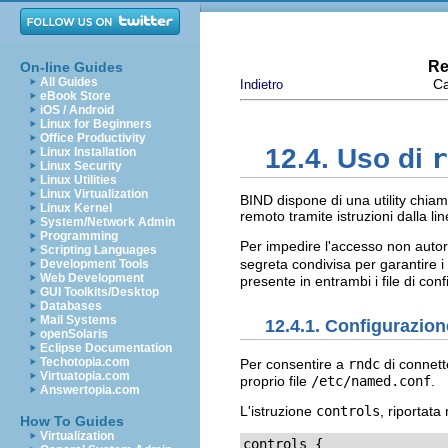
Re
On-line Guides
All Guides
Ca
Indietro
eBook Store
iOS / Android
Linux for Beginners
Office Productivity
r
12.4. Uso di
Linux Installation
Linux Security
Linux Utilities
Linux Virtualization
BIND dispone di una utility chia
Linux Kernel
remoto tramite istruzioni dalla l
System/Network Admin
Programming
Per impedire l'accesso non auto
Scripting Languages
segreta condivisa per garantire i
Development Tools
Web Development
presente in entrambi i file di co
GUI Toolkits/Desktop
Databases
Mail Systems
12.4.1. Configurazion
openSolaris
Eclipse Documentation
Techotopia.com
Per consentire a
rndc
di connette
Virtuatopia.com
proprio file
/etc/named.conf
.
Answertopia.com
L'istruzione
controls
, riportat
How To Guides
Virtualization
controls {
