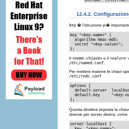
12.4.2. Configurazion
key
� l'istruzione pi� important
key "
<key-name>
" {

  algorithm hmac-md5;

  secret "
<key-value>
";

};
Il
<nome-chiave>
e il
<valore-
/etc/named.conf
.
Per mettere insieme le chiavi spec
/etc/rndc.conf
.
options {

  default-server  localhos
  default-key     "
<key-n
};
Questa direttiva imposta la chiave
diverse per server diversi, come 
server localhost {

  key  "
<key-name>
";
