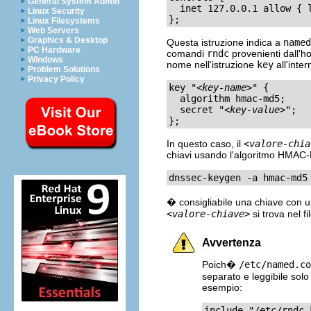
General System Admin
  inet 127.0.0.1 allow { 
Linux Security
};
Linux Filesystems
Web Servers
Graphics & Desktop
Questa istruzione indica a
named
PC Hardware
comandi
rndc
provenienti dall'ho
Windows
nome nell'istruzione
key
all'inter
Problem Solutions
Privacy Policy
key "
<key-name>
" {

  algorithm hmac-md5;

  secret "
<key-value>
";

};
In questo caso, il
<valore-chia
chiavi usando l'algoritmo HMAC
dnssec-keygen -a hmac-md5
� consigliabile una chiave con un
<valore-chiave>
si trova nel fi
Avvertenza
Poich�
/etc/named.co
separato e leggibile solo
esempio:
include "/etc/rndc.