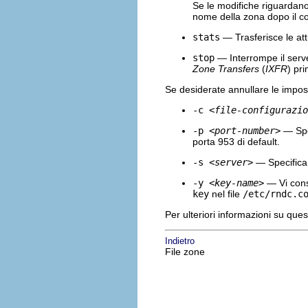
Se le modifiche riguardano
nome della zona dopo il
stats
— Trasferisce le attu
stop
— Interrompe il server
Zone Transfers
(
IXFR
) pri
Se desiderate annullare le impost
-c
<file-configurazio
-p
<port-number>
— Spec
porta 953 di default.
-s
<server>
— Specifica
-y
<key-name>
— Vi conse
key
nel file
/etc/rndc.c
Per ulteriori informazioni su que
Indietro
File zone