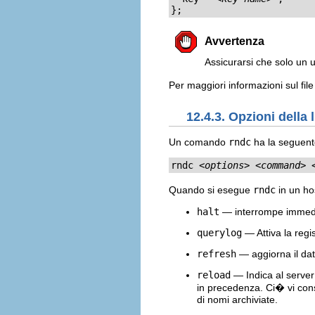
};
Avvertenza
Assicurarsi che solo un u
Per maggiori informazioni sul fil
12.4.3. Opzioni della
Un comando
rndc
ha la seguent
rndc 
<options>
<command>
Quando si esegue
rndc
in un hos
halt
— interrompe immedi
querylog
— Attiva la regis
refresh
— aggiorna il dat
reload
— Indica al server d
in precedenza. Ci� vi conse
di nomi archiviate.