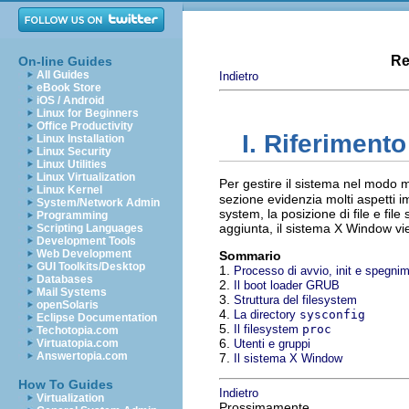
Re
On-line Guides
All Guides
Indietro
eBook Store
iOS / Android
Linux for Beginners
Office Productivity
I. Riferiment
Linux Installation
Linux Security
Linux Utilities
Linux Virtualization
Per gestire il sistema nel modo 
Linux Kernel
sezione evidenzia molti aspetti im
System/Network Admin
system, la posizione di file e file
Programming
aggiunta, il sistema X Window vie
Scripting Languages
Development Tools
Web Development
Sommario
GUI Toolkits/Desktop
1.
Processo di avvio, init e spegni
Databases
2.
Il boot loader GRUB
Mail Systems
3.
Struttura del filesystem
openSolaris
4.
La directory
sysconfig
Eclipse Documentation
5.
Il filesystem
proc
Techotopia.com
6.
Virtuatopia.com
Utenti e gruppi
Answertopia.com
7.
Il sistema X Window
How To Guides
Indietro
Virtualization
Prossimamente