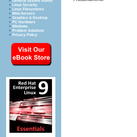
General System Admin
Linux Security
Linux Filesystems
Web Servers
Graphics & Desktop
PC Hardware
Windows
Problem Solutions
Privacy Policy