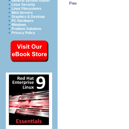
General System Admin
Prev
Linux Security
Linux Filesystems
Web Servers
Graphics & Desktop
PC Hardware
Windows
Problem Solutions
Privacy Policy