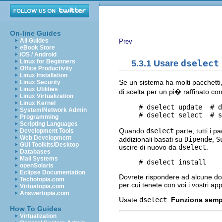
On-line Guides
All Guides
Prev
eBook Store
iOS / Android
Linux for Beginners
5.3.1 Usare
dselect
Office Productivity
Linux Installation
Se un sistema ha molti pacchetti, 
Linux Security
Linux Utilities
di scelta per un pi� raffinato con
Linux Virtualization
Linux Kernel
     # dselect update  # d
System/Network Admin
Programming
Scripting Languages
Quando
dselect
parte, tutti i p
Development Tools
Web Development
addizionali basati su
Dipende
,
S
GUI Toolkits/Desktop
uscire di nuovo da
dselect
.
Databases
Mail Systems
openSolaris
Eclipse Documentation
Dovrete rispondere ad alcune do
Techotopia.com
per cui tenete con voi i vostri a
Virtuatopia.com
Answertopia.com
Usate
dselect
.
Funziona sempr
How To Guides
Virtualization