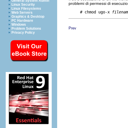
General System Admin
problemi di permessi di esecuzio
Linux Security
Linux Filesystems
     # chmod ugo-x 
filenam
Web Servers
Graphics & Desktop
PC Hardware
Windows
Prev
Problem Solutions
Privacy Policy