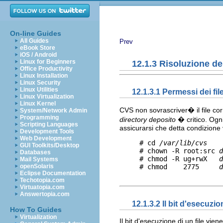
On-line Guides
All Guides
Prev
eBook Store
iOS / Android
Linux for Beginners
12.1.3 Risoluzione de
Office Productivity
Linux Installation
Linux Security
Linux Utilities
12.1.3.1 Permessi dei fil
Linux Virtualization
Linux Kernel
CVS non sovrascriver� il file co
System/Network Admin
Programming
directory deposito
� critico. Ogn
Scripting Languages
assicurarsi che detta condizione
Development Tools
Web Development
     # cd 
/var/lib/cvs
GUI Toolkits/Desktop
     # chown -R root:src 
d
Databases
     # chmod -R ug+rwX   
d
Mail Systems
openSolaris
     # chmod    2775     
d
Eclipse Documentation
Techotopia.com
Virtuatopia.com
Answertopia.com
12.1.3.2 Il bit d'esecuzio
How To Guides
Virtualization
Il bit d'esecuzione di un file vi