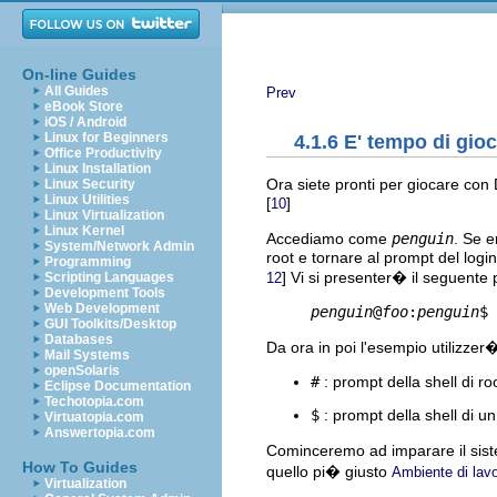
On-line Guides
All Guides
Prev
eBook Store
iOS / Android
Linux for Beginners
4.1.6 E' tempo di gio
Office Productivity
Linux Installation
Ora siete pronti per giocare con 
Linux Security
Linux Utilities
[
]
10
Linux Virtualization
Linux Kernel
Accediamo come
penguin
. Se e
System/Network Admin
root e tornare al prompt del log
Programming
] Vi si presenter� il seguente
12
Scripting Languages
Development Tools
Web Development
penguin
@
foo
:
penguin
GUI Toolkits/Desktop
Databases
Da ora in poi l'esempio utilizze
Mail Systems
openSolaris
#
: prompt della shell di ro
Eclipse Documentation
Techotopia.com
$
: prompt della shell di un
Virtuatopia.com
Answertopia.com
Cominceremo ad imparare il sis
How To Guides
quello pi� giusto
Ambiente di lavo
Virtualization