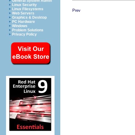
General System Admin
Linux Security
Linux Filesystems
Prev
Web Servers
Graphics & Desktop
PC Hardware
Windows
Problem Solutions
Privacy Policy