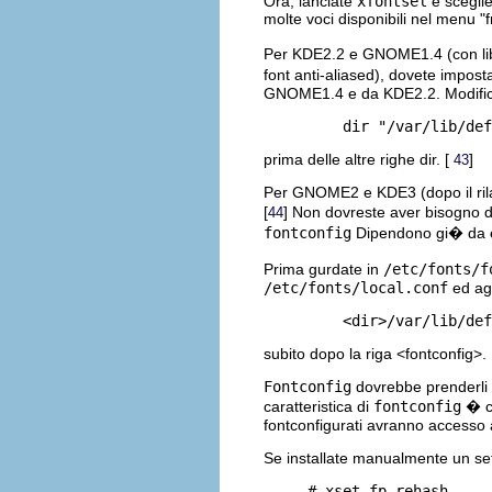
Ora, lanciate
xfontsel
e sceglie
molte voci disponibili nel menu "f
Per KDE2.2 e GNOME1.4 (con libg
font anti-aliased), dovete impos
GNOME1.4 e da KDE2.2. Modifi
prima delle altre righe dir. [
]
43
Per GNOME2 e KDE3 (dopo il rila
[
] Non dovreste aver bisogno di
44
fontconfig
Dipendono gi� da e
Prima gurdate in
/etc/fonts/f
/etc/fonts/local.conf
ed ag
subito dopo la riga <fontconfig>.
Fontconfig
dovrebbe prenderli i
caratteristica di
fontconfig
� ch
fontconfigurati avranno accesso
Se installate manualmente un set