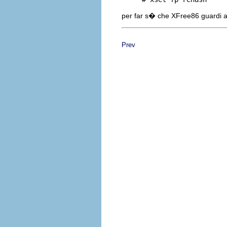
per far s� che XFree86 guardi al
Prev