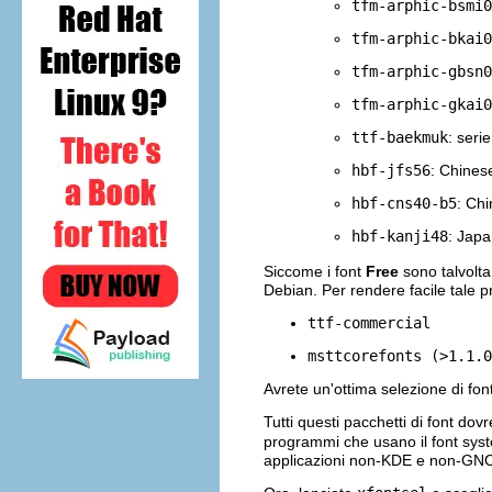
tfm-arphic-bsmi0
tfm-arphic-bkai0
tfm-arphic-gbsn0
tfm-arphic-gkai0
ttf-baekmuk
: seri
hbf-jfs56
: Chines
hbf-cns40-b5
: Ch
hbf-kanji48
: Japa
Siccome i font
Free
sono talvolta
Debian. Per rendere facile tale p
ttf-commercial
msttcorefonts (>1.1.0
Avrete un'ottima selezione di fon
Tutti questi pacchetti di font dov
programmi che usano il font syst
applicazioni non-KDE e non-G