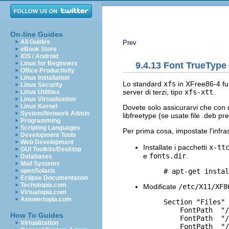
On-line Guides
All Guides
Prev
eBook Store
iOS / Android
Linux for Beginners
9.4.13 Font TrueType 
Office Productivity
Linux Installation
Lo standard
xfs
in XFree86-4 fu
Linux Security
server di terzi, tipo
xfs-xtt
.
Linux Utilities
Linux Virtualization
Linux Kernel
Dovete solo assicurarvi che con q
System/Network Admin
libfreetype (se usate file .deb 
Programming
Scripting Languages
Per prima cosa, impostate l'infras
Development Tools
Web Development
Installate i pacchetti
x-tt
GUI Toolkits/Desktop
e
fonts.dir
.
Databases
Mail Systems
openSolaris
Eclipse Documentation
Techotopia.com
Modificate
/etc/X11/XF8
Virtuatopia.com
Answertopia.com
     Section "Files"

         FontPath  "/
How To Guides
         FontPath  "/
Virtualization
         FontPath  "/