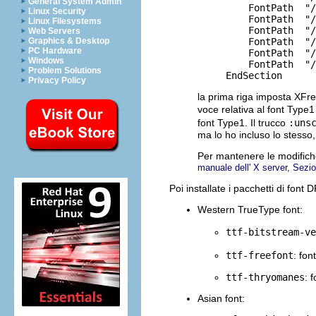
General System Admin
         FontPath  "/
Linux Security
         FontPath  "/
Linux Filesystems
         FontPath  "/
Web Servers
         FontPath  "/
Graphics & Desktop
PC Hardware
         FontPath  "/
Windows
         FontPath  "/
Problem Solutions
Privacy Policy
la prima riga imposta XFre
voce relativa al font Type
font Type1. Il trucco
:uns
ma lo ho incluso lo stesso,
Per mantenere le modific
manuale dell' X server, Sezi
Poi installate i pacchetti di font
Western TrueType font:
ttf-bitstream-ve
ttf-freefont
: fon
ttf-thryomanes
: 
Asian font: