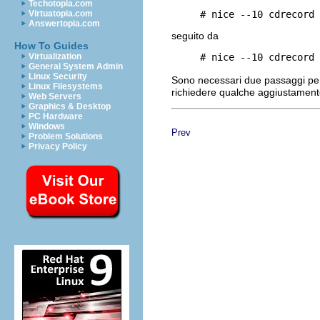
Techotopia.com
     # nice --10 cdrecord 
Virtuatopia.com
Answertopia.com
seguito da
How To Guides
     # nice --10 cdrecord 
Virtualization
General System Admin
Linux Security
Sono necessari due passaggi per p
Linux Filesystems
richiedere qualche aggiustament
Web Servers
Graphics & Desktop
PC Hardware
Windows
Prev
Problem Solutions
Privacy Policy