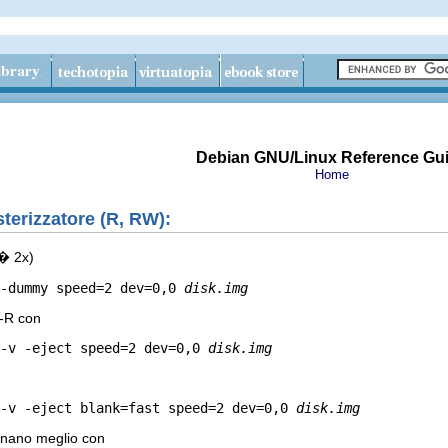
Debian GNU/Linux Reference Gu
Home
sterizzatore (R, RW):
t� 2x)
-dummy speed=2 dev=0,0 
disk.img
D-R con
-v -eject speed=2 dev=0,0 
disk.img
-v -eject blank=fast speed=2 dev=0,0 
disk.img
onano meglio con