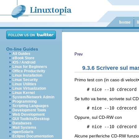
On-line Guides
All Guides
Prev
eBook Store
iOS / Android
Linux for Beginners
9.3.6 Scrivere sul ma
Office Productivity
Linux Installation
Primo test con (in caso di veloci
Linux Security
Linux Utilities
Linux Virtualization
     # nice --10 cdrecord 
Linux Kernel
System/Network Admin
Se tutto va bene, scrivete sul C
Programming
Scripting Languages
     # nice --10 cdrecord 
Development Tools
Web Development
Oppure, sul CD-RW con
GUI Toolkits/Desktop
Databases
     # nice --10 cdrecord 
Mail Systems
openSolaris
Alcune periferiche CD-RW funzi
Eclipse Documentation