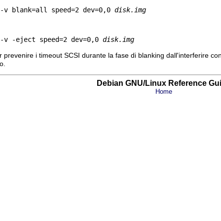
-v blank=all speed=2 dev=0,0 
disk.img
-v -eject speed=2 dev=0,0 
disk.img
revenire i timeout SCSI durante la fase di blanking dall'interferire con
o.
Debian GNU/Linux Reference Gu
Home