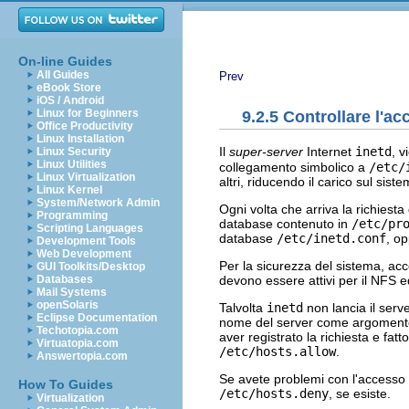
On-line Guides
All Guides
Prev
eBook Store
iOS / Android
Linux for Beginners
9.2.5 Controllare l'ac
Office Productivity
Linux Installation
Il
super-server
Internet
inetd
, v
Linux Security
Linux Utilities
collegamento simbolico a
/etc/
Linux Virtualization
altri, riducendo il carico sul siste
Linux Kernel
System/Network Admin
Ogni volta che arriva la richiesta 
Programming
database contenuto in
/etc/pr
Scripting Languages
database
/etc/inetd.conf
, o
Development Tools
Web Development
Per la sicurezza del sistema, accert
GUI Toolkits/Desktop
devono essere attivi per il NFS 
Databases
Mail Systems
openSolaris
Talvolta
inetd
non lancia il ser
Eclipse Documentation
nome del server come argoment
Techotopia.com
aver registrato la richiesta e fatt
Virtuatopia.com
/etc/hosts.allow
.
Answertopia.com
Se avete problemi con l'access
How To Guides
/etc/hosts.deny
, se esiste.
Virtualization