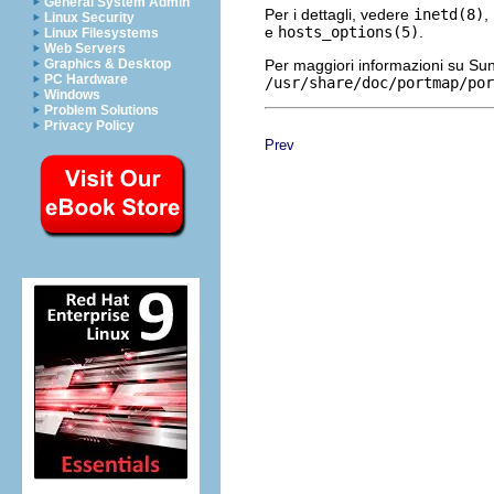
General System Admin
Per i dettagli, vedere
inetd(8)
,
Linux Security
e
hosts_options(5)
.
Linux Filesystems
Web Servers
Per maggiori informazioni su S
Graphics & Desktop
PC Hardware
/usr/share/doc/portmap/por
Windows
Problem Solutions
Privacy Policy
Prev