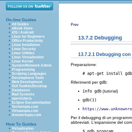
On-line Guides
All Guides
Prev
eBook Store
iOS / Android
Linux for Beginners
13.7.2 Debugging
Office Productivity
Linux Installation
Linux Security
Linux Utilities
13.7.2.1 Debugging con
Linux Virtualization
Linux Kernel
Preparazione:
System/Network Admin
Programming
Scripting Languages
Development Tools
Web Development
Riferimenti per
gdb
:
GUI Toolkits/Desktop
Databases
info gdb
(tutorial)
Mail Systems
openSolaris
gdb(1)
Eclipse Documentation
Techotopia.com
https://www.unknownro
Virtuatopia.com
Answertopia.com
Per il debugging di un programm
abbreviati. L'espansione del co
How To Guides
Virtualization
     $ gdb program
