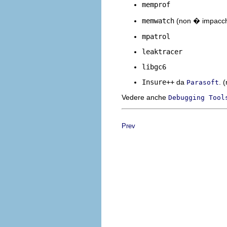
memprof
memwatch
(non � impacch
mpatrol
leaktracer
libgc6
Insure++
da
. 
Parasoft
Vedere anche
Debugging Tool
Prev