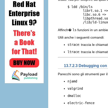
     $ ldd /bin/ls

             librt.so.1 =>
             libc.so.6 => 
             libpthread.so
Affinch�
ls
funzioni in un ambi
Utili anche i seguenti comandi:
strace
: traccia le chiama
ltrace
: traccia le chiamate
13.7.2.3 Debugging con 
Parecchi sono gli strumenti per 
njamd
valgrind
dmalloc
electric-fence