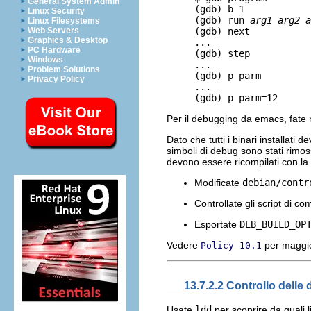
General System Admin
     (gdb) b 1            
Linux Security
     (gdb) run 
arg1 arg2 a
Linux Filesystems
Web Servers
     (gdb) next           
Graphics & Desktop
     ...

PC Hardware
     (gdb) step           
Windows
     ...

Problem Solutions
     (gdb) p parm         
Privacy Policy
     ...

Per il debugging da emacs, fate 
Dato che tutti i binari installati
simboli di debug sono stati rimo
devono essere ricompilati con la
Modificate
debian/contr
Controllate gli script di c
Esportate
DEB_BUILD_OP
Vedere
per maggio
Policy 10.1
13.7.2.2 Controllo delle 
Usate
ldd
per scoprire da quali 