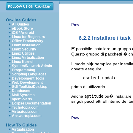
On-line Guides
All Guides
Prev
eBook Store
iOS / Android
Linux for Beginners
6.2.2 Installare i task
Office Productivity
Linux Installation
E' possibile installare un gruppo
Linux Security
Linux Utilities
Questo gruppo di pacchetti � ch
Linux Virtualization
Linux Kernel
Il modo pi� semplice per installa
System/Network Admin
dovete eseguire
Programming
Scripting Languages
Development Tools
Web Development
prima di utilizzarlo.
GUI Toolkits/Desktop
Databases
Mail Systems
Anche
aptitude
pu� installare 
openSolaris
singoli pacchetti all'interno dei t
Eclipse Documentation
Techotopia.com
Virtuatopia.com
Answertopia.com
Prev
How To Guides
Virtualization