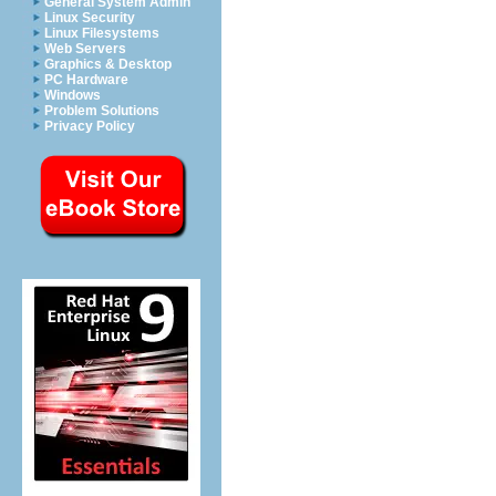
General System Admin
Linux Security
Linux Filesystems
Web Servers
Graphics & Desktop
PC Hardware
Windows
Problem Solutions
Privacy Policy