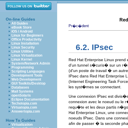
On-line Guides
Red
All Guides
Pr�c�dent
eBook Store
iOS / Android
Linux for Beginners
Office Productivity
Linux Installation
6.2. IPsec
Linux Security
Linux Utilities
Linux Virtualization
Linux Kernel
Red Hat Enterprise Linux prend 
System/Network Admin
d'un tunnel s�curis� sur un r
Programming
(d'un poste de travail � un au
Scripting Languages
Development Tools
IPsec dans Red Hat Enterprise Li
Web Development
(Internet Engineering Task Force
GUI Toolkits/Desktop
les syst�mes se connectant.
Databases
Mail Systems
openSolaris
Une connexion IPsec est divis�e
Eclipse Documentation
connexion avec le noeud ou le r
Techotopia.com
requ�te et les deux partis n�go
Virtuatopia.com
Answertopia.com
Hat Enterprise Linux, une conne
noeuds IPsec. Dans une connexi
How To Guides
afin de passer � la seconde pha
Virtualization