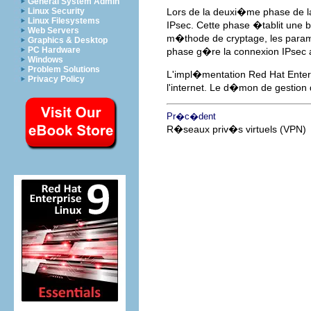
General System Admin
Linux Security
Lors de la deuxi�me phase de la
Linux Filesystems
IPsec. Cette phase �tablit une 
Web Servers
m�thode de cryptage, les param
Graphics & Desktop
PC Hardware
phase g�re la connexion IPsec ac
Windows
Problem Solutions
L'impl�mentation Red Hat Enterp
Privacy Policy
l'internet. Le d�mon de gestion
Pr�c�dent
R�seaux priv�s virtuels (VPN)