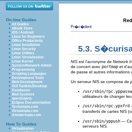
On-line Guides
Red
All Guides
Pr�c�dent
eBook Store
iOS / Android
Linux for Beginners
Office Productivity
Linux Installation
5.3. S�curisa
Linux Security
Linux Utilities
Linux Virtualization
Linux Kernel
NIS
est l'acronyme de
Network I
System/Network Admin
de concert avec
portmap
et d'au
Programming
de passe et autres informations 
Scripting Languages
Development Tools
Un serveur NIS se compose de pl
Web Development
GUI Toolkits/Desktop
Databases
/usr/sbin/rpc.yppassw
Mail Systems
utilisateurs de changer le
openSolaris
Eclipse Documentation
/usr/sbin/rpc.ypxfrd
—
Techotopia.com
Virtuatopia.com
transferts de cartes NIS 
Answertopia.com
/usr/sbin/yppush
— Cet
How To Guides
serveurs NIS.
Virtualization