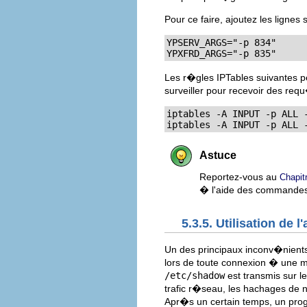
Pour ce faire, ajoutez les lignes 
YPSERV_ARGS="-p 834"

YPXFRD_ARGS="-p 835"
Les r�gles IPTables suivantes p
surveiller pour recevoir des re
iptables -A INPUT -p ALL -
iptables -A INPUT -p ALL 
Astuce
Reportez-vous au
Chapit
� l'aide des commandes
5.3.5. Utilisation de 
Un des principaux inconv�nients a
lors de toute connexion � une m
/etc/shadow
est transmis sur le
trafic r�seau, les hachages de n
Apr�s un certain temps, un pro