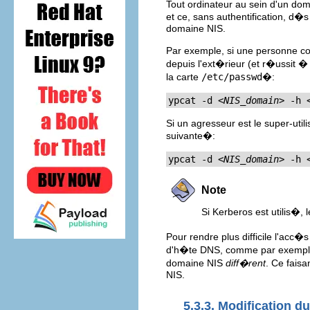
Tout ordinateur au sein d'un dom
et ce, sans authentification, d�
domaine NIS.
Par exemple, si une personne co
depuis l'ext�rieur (et r�ussit 
la carte
/etc/passwd
�:
ypcat -d 
<NIS_domain>
 -h 
Si un agresseur est le super-utilis
suivante�:
ypcat -d 
<NIS_domain>
 -h 
Note
Si Kerberos est utilis�, l
Pour rendre plus difficile l'ac
d'h�te DNS, comme par exemp
domaine NIS
diff�rent
. Ce faisa
NIS.
5.3.3. Modification du