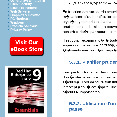
General System Admin
/usr/sbin/ypserv
— Rep
Linux Security
Linux Filesystems
Web Servers
En fonction des standards actuel
Graphics & Desktop
m�canisme d'authentification de
PC Hardware
crypt�e, y compris les hachages 
Windows
Problem Solutions
prudent lors de la mise en oeuvre
Privacy Policy
non-s�curis�e par nature, compl
Il est donc recommand� � toute
auparavant le service
portmap
,
�l�ments mentionn�s ci-apr�s,
5.3.1. Planifier pru
Puisque NIS transmet des inform
d'ex�cuter le service non seul
s�curis�. Lors de toute transmi
intercept�es. � cet �gard, une
s�curit� importantes.
5.3.2. Utilisation d
passe