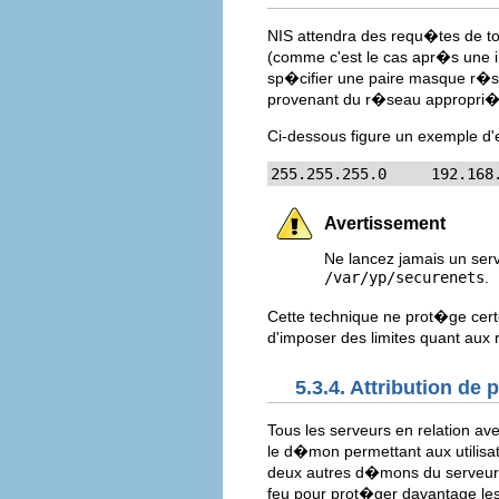
NIS attendra des requ�tes de tou
(comme c'est le cas apr�s une i
sp�cifier une paire masque r�se
provenant du r�seau appropri�
Ci-dessous figure un exemple d'
255.255.255.0     192.168
Avertissement
Ne lancez jamais un ser
/var/yp/securenets
.
Cette technique ne prot�ge cert
d'imposer des limites quant aux 
5.3.4. Attribution de 
Tous les serveurs en relation av
le d�mon permettant aux utilisat
deux autres d�mons du serveur
feu pour prot�ger davantage le