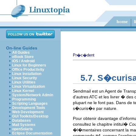
On-line Guides
All Guides
Pr�c�dent
eBook Store
iOS / Android
Linux for Beginners
Office Productivity
Linux Installation
5.7. S�curis
Linux Security
Linux Utilities
Linux Virtualization
Linux Kernel
Sendmail est un Agent de Transpo
System/Network Admin
d'autres ATC et les livrer � des
Programming
plupart ne le font pas. Dans de
Scripting Languages
Development Tools
s�curis�e par nature.
Web Development
GUI Toolkits/Desktop
Pour obtenir davantage d'inform
Databases
consultez le chapitre intitul�
Cou
Mail Systems
openSolaris
�l�mentaires concernant la ma
Eclipse Documentation
commande
m4
, comme l'expliqu