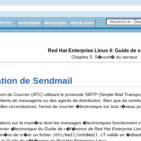
Red Hat Enterprise Linux 4: Guide de 
Chapitre 5. S�curit� du serveur
ation de Sendmail
rt de Courrier (ATC) utilisant le protocole SMTP (Simple Mail Transpo
 clients de messagerie ou des agents de distribution. Bien que de nombr
 telles circonstances, l'envoi de courrier �lectronique sur tout r�se
ations sur la mani�re dont les messages �lectroniques fonctionnent 
rrier �lectronique
du
Guide de r�f�rence de Red Hat Enterprise Lin
ni�re de cr�er un fichier
/etc/mail/sendmail.cf
valide en �ditant 
e le
Guide de r�f�rence de Red Hat Enterprise Linux
.