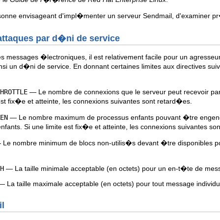
onne envisageant d'impl�menter un serveur Sendmail, d'examiner pr
 attaques par d�ni de service
s messages �lectroniques, il est relativement facile pour un agress
si un d�ni de service. En donnant certaines limites aux directives su
HROTTLE
— Le nombre de connexions que le serveur peut recevoir par
est fix�e et atteinte, les connexions suivantes sont retard�es.
EN
— Le nombre maximum de processus enfants pouvant �tre engendr�
ants. Si une limite est fix�e et atteinte, les connexions suivantes so
Le nombre minimum de blocs non-utilis�s devant �tre disponibles pour
H
— La taille minimale acceptable (en octets) pour un en-t�te de mes
 La taille maximale acceptable (en octets) pour tout message individu
il