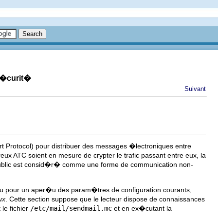
s�curit�
Suivant
rt Protocol) pour distribuer des messages �lectroniques entre
eux ATC soient en mesure de crypter le trafic passant entre eux, la
au public est consid�r� comme une forme de communication non-
ou pour un aper�u des param�tres de configuration courants,
ux
. Cette section suppose que le lecteur dispose de connaissances
le fichier
/etc/mail/sendmail.mc
et en ex�cutant la