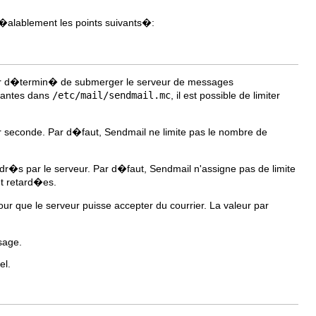
�alablement les points suivants�:
eur d�termin� de submerger le serveur de messages
ivantes dans
/etc/mail/sendmail.mc
, il est possible de limiter
 seconde. Par d�faut, Sendmail ne limite pas le nombre de
s par le serveur. Par d�faut, Sendmail n'assigne pas de limite
nt retard�es.
 que le serveur puisse accepter du courrier. La valeur par
sage.
el.