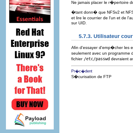
Ne jamais placer le r�pertoire d
�tant donn� que NFSv2 et NFSv3 
et lire le courrier de l'un et de 
sur UID.
5.7.3. Utilisateur cour
Afin d'essayer d'emp�cher les ex
seulement avec un programme de 
fichier
/etc/passwd
devraient a
Pr�c�dent
S�curisation de FTP