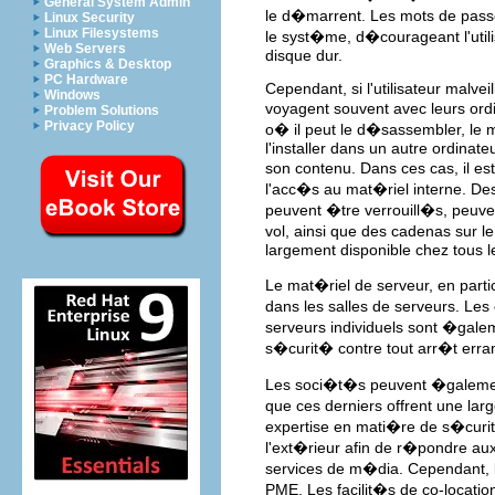
General System Admin
le d�marrent. Les mots de pass
Linux Security
Linux Filesystems
le syst�me, d�courageant l'util
Web Servers
disque dur.
Graphics & Desktop
PC Hardware
Cependant, si l'utilisateur malvei
Windows
voyagent souvent avec leurs ord
Problem Solutions
Privacy Policy
o� il peut le d�sassembler, le 
l'installer dans un autre ordinate
son contenu. Dans ces cas, il es
l'acc�s au mat�riel interne. De
peuvent �tre verrouill�s, peuve
vol, ainsi que des cadenas sur 
largement disponible chez tous le
Le mat�riel de serveur, en part
dans les salles de serveurs. Le
serveurs individuels sont �gale
s�curit� contre tout arr�t erran
Les soci�t�s peuvent �galement 
que ces derniers offrent une la
expertise en mati�re de s�curit
l'ext�rieur afin de r�pondre au
services de m�dia. Cependant, la
PME. Les facilit�s de co-locati