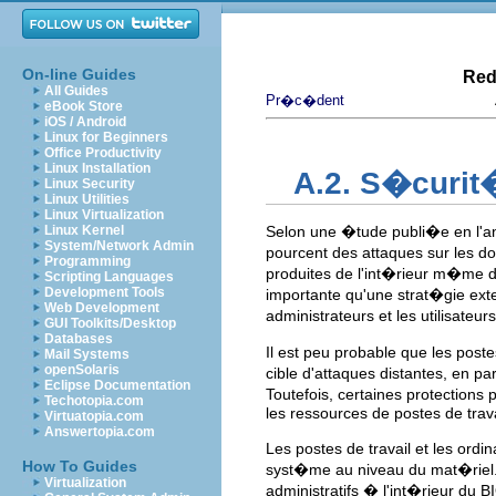
On-line Guides
Red
All Guides
Pr�c�dent
eBook Store
iOS / Android
Linux for Beginners
Office Productivity
Linux Installation
A.2. S�curit
Linux Security
Linux Utilities
Linux Virtualization
Linux Kernel
Selon une �tude publi�e en l'an 
System/Network Admin
pourcent des attaques sur les d
Programming
produites de l'int�rieur m�me d
Scripting Languages
Development Tools
importante qu'une strat�gie ext
Web Development
administrateurs et les utilisate
GUI Toolkits/Desktop
Databases
Il est peu probable que les poste
Mail Systems
openSolaris
cible d'attaques distantes, en p
Eclipse Documentation
Toutefois, certaines protection
Techotopia.com
les ressources de postes de trava
Virtuatopia.com
Answertopia.com
Les postes de travail et les ord
How To Guides
syst�me au niveau du mat�riel. 
Virtualization
administratifs � l'int�rieur du 