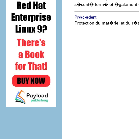
s�curit� form� et �galement 
Pr�c�dent
Protection du mat�riel et du r