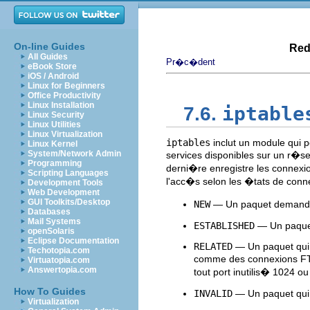
On-line Guides
Red
All Guides
Pr�c�dent
eBook Store
iOS / Android
Linux for Beginners
Office Productivity
Linux Installation
iptable
7.6.
Linux Security
Linux Utilities
Linux Virtualization
iptables
inclut un module qui p
Linux Kernel
System/Network Admin
services disponibles sur un r�
Programming
derni�re enregistre les connexio
Scripting Languages
l'acc�s selon les �tats de conn
Development Tools
Web Development
GUI Toolkits/Desktop
NEW
— Un paquet demanda
Databases
Mail Systems
ESTABLISHED
— Un paquet 
openSolaris
Eclipse Documentation
RELATED
— Un paquet qui 
Techotopia.com
comme des connexions FTP 
Virtuatopia.com
Answertopia.com
tout port inutilis� 1024 o
How To Guides
INVALID
— Un paquet qui n
Virtualization