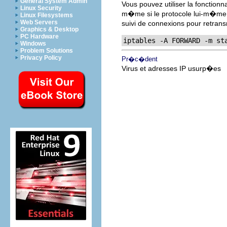
General System Admin
Vous pouvez utiliser la fonction
Linux Security
m�me si le protocole lui-m�me e
Linux Filesystems
Web Servers
suivi de connexions pour retra
Graphics & Desktop
PC Hardware
iptables -A FORWARD -m st
Windows
Problem Solutions
Privacy Policy
Pr�c�dent
Virus et adresses IP usurp�es